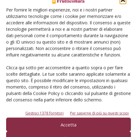
termici e idrici stagionali
Per fornire le migliori esperienze, noi e i nostri partner
Di Vincenzo Tarantino et al.
-
utilizziamo tecnologie come i cookie per memorizzare e/o
accedere alle informazioni del dispositivo. Il consenso a queste
tecnologie permetterà a noi e ai nostri partner di elaborare
COLTURE
23 Luglio 2026
dati personali come il comportamento durante la navigazione
o gli ID univoci su questo sito e di mostrare annunci (non)
Drupacee, l’efficienza
personalizzati. Non acconsentire o ritirare il consenso può
dell’impianto si basa sulla
influire negativamente su alcune caratteristiche e funzioni.
scelta oculata del portinnesto
Clicca qui sotto per acconsentire a quanto sopra o per fare
I mutati andamenti climatici e i ristoppi degli impianti necessitano di
scelte dettagliate. Le tue scelte saranno applicate solamente a
risposte chiare che possono arrivare solo da una seria
questo sito. È possibile modificare le impostazioni in qualsiasi
sperimentazione di campo
momento, compreso il ritiro del consenso, utilizzando i
Di L. Laghezza, D. Digiaro, C. Gentile, L. Catalano - Agrimeca
-
pulsanti della Cookie Policy o cliccando sul pulsante di gestione
del consenso nella parte inferiore dello schermo.
PERO
20 Luglio 2026
Gestisci 1378 fornitori
Per saperne di più su questi scopi
Produzione di pere in Italia: più
Accetta
17% rispetto alla stagione