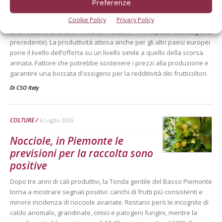
Preferenze
passata
Cookie Policy
Privacy Policy
La campagna entrante, in base alle prime stime, potrebbe disporre
di un volume di circa 347mila tonnellate (+17% rispetto alla stagione
precedente). La produttività attesa anche per gli altri paesi europei
pone il livello dell’offerta su un livello simile a quello della scorsa
annata. Fattore che potrebbe sostenere i prezzi alla produzione e
garantire una boccata d'ossigeno per la redditività dei frutticoltori
Di
CSO Italy
COLTURE
6 Luglio 2026
Nocciole, in Piemonte le
previsioni per la raccolta sono
positive
Dopo tre anni di cali produttivi, la Tonda gentile del Basso Piemonte
torna a mostrare segnali positivi: carichi di frutti più consistenti e
minore incidenza di nocciole avariate. Restano però le incognite di
caldo anomalo, grandinate, cimici e patogeni fungini, mentre la