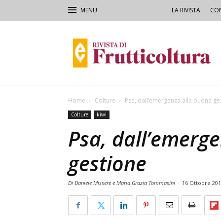
LA RIVISTA
CON
Rivista
di
Frutticoltura
e
Ortofloricoltura
Home
Colture
Psa, dall’emergenza alla buona ge
Colture
kiwi
Psa, dall’emerg
gestione
Di Daniele Missere e Maria Grazia Tommasini
-
16 Ottobre 20