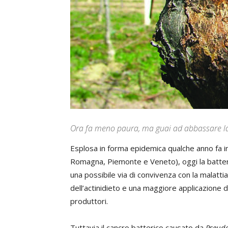
Ora fa meno paura, ma guai ad abbassare la
Esplosa in forma epidemica qualche anno fa in 
Romagna, Piemonte e Veneto), oggi la batteri
una possibile via di convivenza con la malatt
dell’actinidieto e una maggiore applicazione d
produttori.
Tuttavia il cancro batterico causato da
Pseud