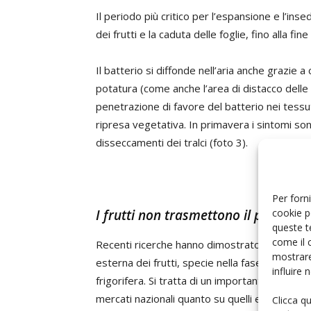
Il periodo più critico per l’espansione e l’ins
dei frutti e la caduta delle foglie, fino alla fin
Il batterio si diffonde nell’aria anche grazie a c
potatura (come anche l’area di distacco delle fo
penetrazione di favore del batterio nei tessuti
ripresa vegetativa. In primavera i sintomi son
disseccamenti dei tralci (foto 3).
Per forni
cookie p
I frutti non trasmettono il patogeno
queste t
come il 
Recenti ricerche hanno dimostrato che il Psa 
mostrare
esterna dei frutti, specie nella fase di matur
influire
frigorifera. Si tratta di un importante risulta
mercati nazionali quanto su quelli esteri, è ese
Clicca q