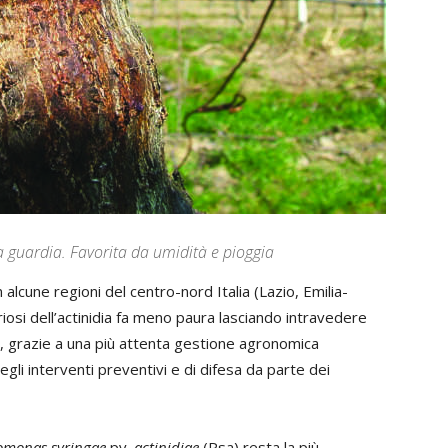
 guardia. Favorita da umidità e pioggia
alcune regioni del centro-nord Italia (Lazio, Emilia-
osi dell’actinidia fa meno paura lasciando intravedere
ia, grazie a una più attenta gestione agronomica
egli interventi preventivi e di difesa da parte dei
omonas syringae
pv.
actinidiae
(Psa) resta la più