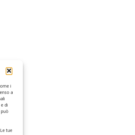
 come i
senso a
ali
e di
o può
 Le tue