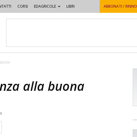
TATTI
CORSI
EDAGRICOLE
LIBRI
ABBONATI / RINN
stione
enza alla buona
15