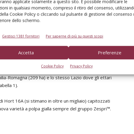
aranno applicate solamente a questo sito. È possibile modificare le
Altrettanto non si può dire del polline, che invece è in
ioni in qualsiasi momento, compreso il ritiro del consenso, utilizzand
distribuito attraverso soluzione acquosa (rispetto alla
 della Cookie Policy o cliccando sul pulsante di gestione del consenso 
ità.
feriore dello schermo.
Gestisci 1381 fornitori
Per saperne di più su questi scopi
Accetta
Preferenze
versi actinidieti del Lazio, le infezioni si sono estese a
Cookie Policy
Privacy Policy
Nord Italia causando l’estirpazione di 1.871 ha ripartiti
ilia-Romagna (209 ha) e lo stesso Lazio dove gli ettari
abella 1).
i Hort 16A (si stimano in oltre un migliaio) capitozzati
uova varietà a polpa gialla sempre del gruppo Zespri™.