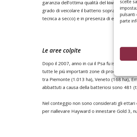
scelte s
garanzia dell’ottima qualità del kiwi italiano. 
impostaz
grado di veicolare il batterio soprattutto se 
pulsanti
tecnica a secco) e in presenza di elevata umid
parte in
Le aree colpite
Dopo il 2007, anno in cui il Psa fu isolato in di
tutte le più importanti zone di produzione del 
tra Piemonte (1.013 ha), Veneto (168 ha), Em
abbattuti a causa della batteriosi sono 481 (t
Nel conteggio non sono considerati gli ettari d
per riallevare Hayward o innestare Gold 3, n