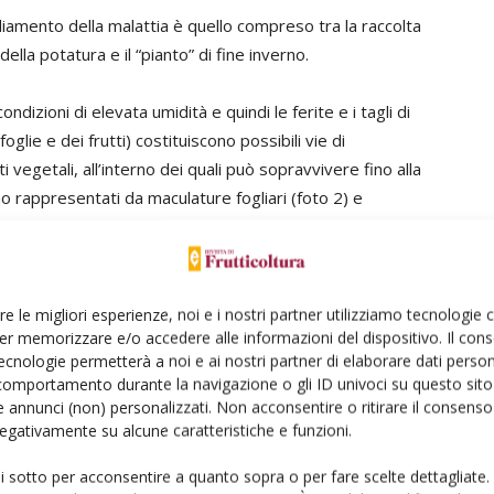
ediamento della malattia è quello compreso tra la raccolta
e della potatura e il “pianto” di fine inverno.
ondizioni di elevata umidità e quindi le ferite e i tagli di
glie e dei frutti) costituiscono possibili vie di
 vegetali, all’interno dei quali può sopravvivere fino alla
o rappresentati da maculature fogliari (foto 2) e
re le migliori esperienze, noi e i nostri partner utilizziamo tecnologie
er memorizzare e/o accedere alle informazioni del dispositivo. Il con
ecnologie permetterà a noi e ai nostri partner di elaborare dati person
comportamento durante la navigazione o gli ID univoci su questo sito 
è del tutto incapace di sopravvivere sulla superficie
 annunci (non) personalizzati. Non acconsentire o ritirare il consens
azione e soprattutto durante la conservazione in cella
 negativamente su alcune caratteristiche e funzioni.
to poiché prova che la loro commercializzazione, tanto sui
nte da qualsiasi rischio fitosanitario, a ulteriore
ui sotto per acconsentire a quanto sopra o per fare scelte dettagliate.