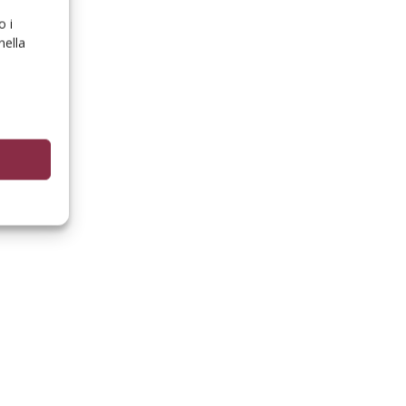
o i
nella