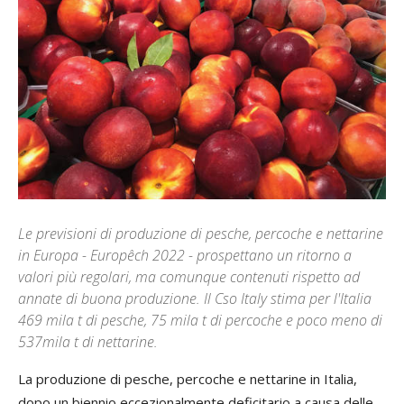
Le previsioni di produzione di pesche, percoche e nettarine
in Europa - Europêch 2022 - prospettano un ritorno a
valori più regolari, ma comunque contenuti rispetto ad
annate di buona produzione. Il Cso Italy stima per l'Italia
469 mila t di pesche, 75 mila t di percoche e poco meno di
537mila t di nettarine.
La produzione di pesche, percoche e nettarine in Italia,
dopo un biennio eccezionalmente deficitario a causa delle