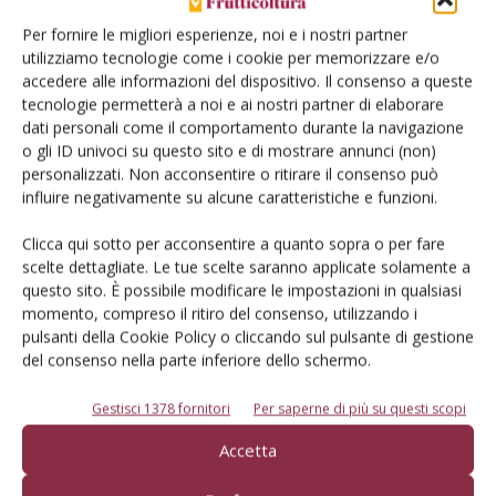
Per fornire le migliori esperienze, noi e i nostri partner
utilizziamo tecnologie come i cookie per memorizzare e/o
accedere alle informazioni del dispositivo. Il consenso a queste
Catalogo Aziende e Prodotti
tecnologie permetterà a noi e ai nostri partner di elaborare
dati personali come il comportamento durante la navigazione
Un modo semplice per cercare un'azienda o un
o gli ID univoci su questo sito e di mostrare annunci (non)
prodotto!
personalizzati. Non acconsentire o ritirare il consenso può
influire negativamente su alcune caratteristiche e funzioni.
Cerca adesso
Clicca qui sotto per acconsentire a quanto sopra o per fare
scelte dettagliate. Le tue scelte saranno applicate solamente a
questo sito. È possibile modificare le impostazioni in qualsiasi
momento, compreso il ritiro del consenso, utilizzando i
L'Esperto risponde
pulsanti della Cookie Policy o cliccando sul pulsante di gestione
del consenso nella parte inferiore dello schermo.
I consigli di Terra e Vita agli agricoltori
Cerca adesso
Gestisci 1378 fornitori
Per saperne di più su questi scopi
Accetta