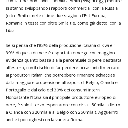
10mila t dei primi anni Duemila a 5mila (5%) di oggi) mentre
si stanno sviluppando i rapporti commerciali con la Russia
(oltre 5mila t nelle ultime due stagioni) l’Est Europa,
Romania in testa con oltre 5mila t e, come già detto, con la
Libia.
Se si pensa che l’83% della produzione italiana di kiwi e il
39% di quella di mele è esportata emerge con maggiore
evidenza quanto bassa sia la percentuale di pere destinata
all’estero, con il rischio di far perdere occasioni di mercato
ai produttori italiani che potrebbero rimanere schiacciati
dalla maggiore propensione all’export di Belgio, Olanda e
Portogallo e dal calo del 30% dei consumi interni.
Nonostante l’Italia sia il principale produttore europeo di
pere, è solo il terzo esportatore con circa 150mila t dietro
a Olanda con 320mila e al Belgio con 250mila t. Agguerriti
anche i portoghesi con la varietà Rocha.