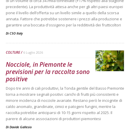
di un volume di circa 347mila tonnellate (+17% rispetto alla stagione
precedente). La produttività attesa anche per gli altri paesi europei
pone il livello dell’offerta su un livello simile a quello della scorsa
annata. Fattore che potrebbe sostenere i prezzi alla produzione e
garantire una boccata d'ossigeno per la redditività dei frutticoltori
Di
CSO Italy
COLTURE
6 Luglio 2026
Nocciole, in Piemonte le
previsioni per la raccolta sono
positive
Dopo tre anni di cali produttivi, la Tonda gentile del Basso Piemonte
torna a mostrare segnali positivi: carichi di frutti più consistenti e
minore incidenza di nocciole avariate. Restano però le incognite di
caldo anomalo, grandinate, cimici e patogeni fungini, mentre la
raccolta potrebbe anticiparsi di 10-15 giorni rispetto al 2025. Il
parere di alcune associazioni di produttori piemontesi
Di
Davide Gallesio