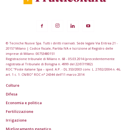
© Tecniche Nuove Spa. Tutti i diritti riservati. Sede legale Via Eritrea 21 -
20157 Milano | Codice fiscale, Partita IVA e Iscrizione al Registro delle
imprese di Milano: 00753480151
Registrazione tribunale di Milano n. 68 - 05.03.2014 (precedentemente
registrata al Tribunale di Bologna n. 4999 del 22/07/1982)
ROC "Poste italiane Spa – sped. A.P. - DL 353/2003 conv. L. 27/02/2004 n. 46,
art. 1 c. 1: CN/BO" ROC n° 24344 dell’11 marzo 2014
Colture
Difesa
Economia e politica
Fertilizzazione
Irrigazione
Miglioramento genetico