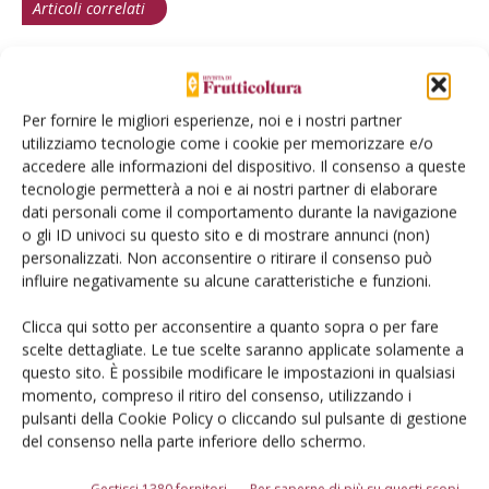
Articoli correlati
Mercati all’ingrosso strategici contro il
calo dei consumi di ortofrutta
Per fornire le migliori esperienze, noi e i nostri partner
utilizziamo tecnologie come i cookie per memorizzare e/o
accedere alle informazioni del dispositivo. Il consenso a queste
Pesche e nettarine di Romagna Igp:
tecnologie permetterà a noi e ai nostri partner di elaborare
strategico il localismo
dati personali come il comportamento durante la navigazione
o gli ID univoci su questo sito e di mostrare annunci (non)
personalizzati. Non acconsentire o ritirare il consenso può
Mercati all’ingrosso: ok, il prezzo è
influire negativamente su alcune caratteristiche e funzioni.
giusto
Clicca qui sotto per acconsentire a quanto sopra o per fare
scelte dettagliate. Le tue scelte saranno applicate solamente a
questo sito. È possibile modificare le impostazioni in qualsiasi
momento, compreso il ritiro del consenso, utilizzando i
pulsanti della Cookie Policy o cliccando sul pulsante di gestione
del consenso nella parte inferiore dello schermo.
Gestisci 1380 fornitori
Per saperne di più su questi scopi