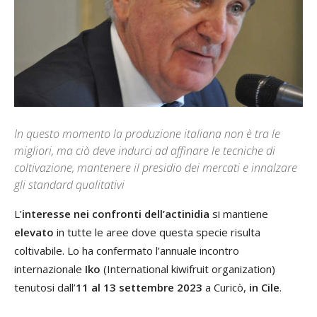
In questo momento la produzione italiana non è tra le
migliori, ma ciò deve indurci ad affinare le tecniche di
coltivazione, mantenere il presidio dei mercati e innalzare
gli standard qualitativi
L’
interesse nei confronti dell’actinidia
si mantiene
elevato
in tutte le aree dove questa specie risulta
coltivabile. Lo ha confermato l’annuale incontro
internazionale
Iko
(International kiwifruit organization)
tenutosi dall’
11 al 13 settembre 2023
a Curicò,
in Cile
.