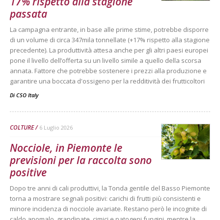
17% rispetto alla stagione
passata
La campagna entrante, in base alle prime stime, potrebbe disporre
di un volume di circa 347mila tonnellate (+17% rispetto alla stagione
precedente). La produttività attesa anche per gli altri paesi europei
pone il livello dell’offerta su un livello simile a quello della scorsa
annata. Fattore che potrebbe sostenere i prezzi alla produzione e
garantire una boccata d'ossigeno per la redditività dei frutticoltori
Di
CSO Italy
COLTURE
6 Luglio 2026
Nocciole, in Piemonte le
previsioni per la raccolta sono
positive
Dopo tre anni di cali produttivi, la Tonda gentile del Basso Piemonte
torna a mostrare segnali positivi: carichi di frutti più consistenti e
minore incidenza di nocciole avariate. Restano però le incognite di
caldo anomalo, grandinate, cimici e patogeni fungini, mentre la