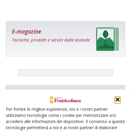
E-magazine
Tecniche, prodotti e servizi dalle aziende
Catalogo Aziende e Prodotti
Un modo semplice per cercare un'azienda o un
Per fornire le migliori esperienze, noi e i nostri partner
prodotto!
utilizziamo tecnologie come i cookie per memorizzare e/o
accedere alle informazioni del dispositivo. Il consenso a queste
Cerca adesso
tecnologie permetterà a noi e ai nostri partner di elaborare