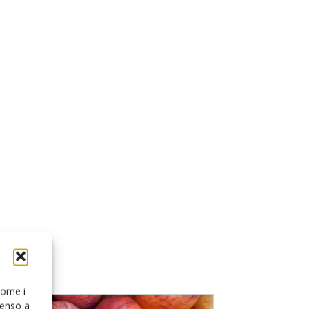
 come i
senso a