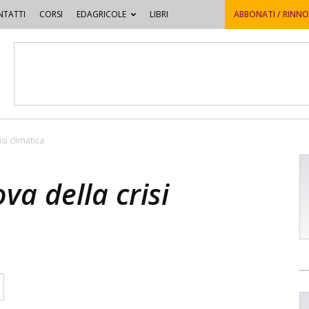
TATTI
CORSI
EDAGRICOLE
LIBRI
ABBONATI / RINN
isi climatica
ova della crisi