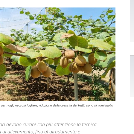
i germogli, necrosi fogliare, riduzione della crescita dei frutti, sono sintomi molto
ttori devono curare con più attenzione la tecnica
ma di allevamento, fino al diradamento e