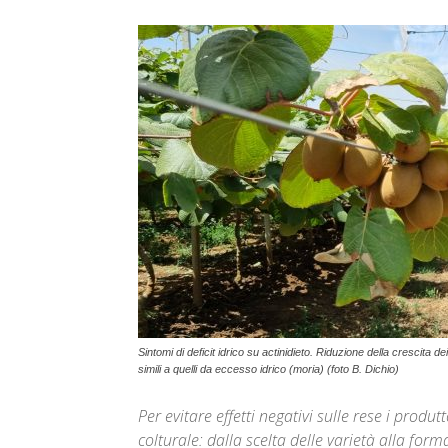
Sintomi di deficit idrico su actinidieto. Riduzione della crescita de
simili a quelli da eccesso idrico (moria) (foto B. Dichio)
Per evitare effetti negativi sulle rese i produ
colturale: dalla scelta delle varietà alla for