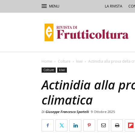
LA RIVISTA
CON
Rivista
di
Frutticoltura
e
Ortofloricoltura
Home
Colture
kiwi
Actinidia alla prova della cr
Colture
kiwi
Actinidia alla pr
climatica
Di
Giuseppe Francesco Sportelli
9 Ottobre 2025