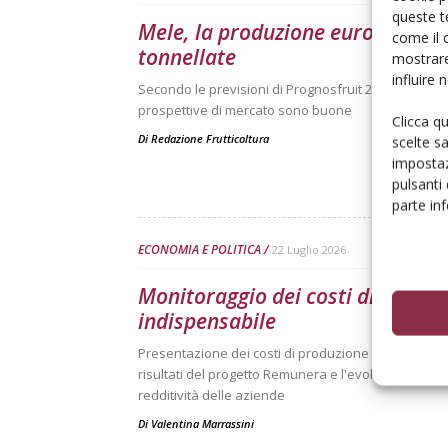
queste t
Mele, la produzione europea scen
come il 
tonnellate
mostrare
influire
Secondo le previsioni di Prognosfruit 2026, pesano ne
prospettive di mercato sono buone
Clicca q
Di
Redazione Frutticoltura
scelte s
impostaz
pulsanti
parte in
ECONOMIA E POLITICA
22 Luglio 2026
Monitoraggio dei costi di produz
indispensabile
Presentazione dei costi di produzione delle principal
risultati del progetto Remunera e l'evoluzione dell
redditività delle aziende
Di
Valentina Marrassini