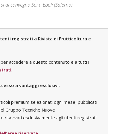
si al convegno Soi a Eboli (Salerno)
nti registrati a Rivista di Frutticoltura e
per accedere a questo contenuto e a tutti i
strati
.
ccesso a vantaggi esclusivi:
rticoli premium selezionati ogni mese, pubblicati
i del Gruppo Tecniche Nuove
e riservati esclusivamente agli utenti registrati
 dell’area riservata