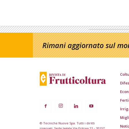
Rimani aggiornato sul mon
Colt
Dife
Econ
Fert
Irri
Migl
© Tecniche Nuove Spa. Tutti i diritti
Noti
riservati. Sede legale Via Eritrea 21 - 20157