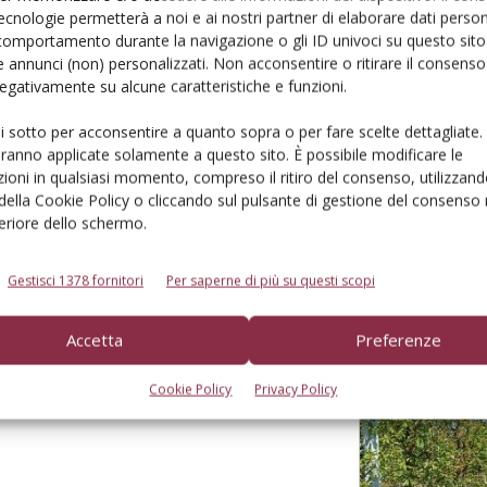
ecnologie permetterà a noi e ai nostri partner di elaborare dati person
derà sotto i 10 milioni di
comportamento durante la navigazione o gli ID univoci su questo sito 
 annunci (non) personalizzati. Non acconsentire o ritirare il consens
 negativamente su alcune caratteristiche e funzioni.
l bilancio gli eventi climatici estremi. Ma le
ui sotto per acconsentire a quanto sopra o per fare scelte dettagliate.
aranno applicate solamente a questo sito. È possibile modificare le
ioni in qualsiasi momento, compreso il ritiro del consenso, utilizzand
 della Cookie Policy o cliccando sul pulsante di gestione del consenso 
feriore dello schermo.
Gestisci 1378 fornitori
Per saperne di più su questi scopi
ione: un’operazione
Accetta
Preferenze
i specie frutticole in Emilia-Romagna. I primi
Cookie Policy
Privacy Policy
a webapp regionale per simulare all'istante la