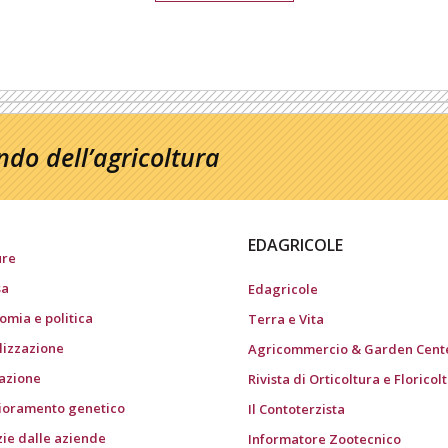
do dell’agricoltura
EDAGRICOLE
ure
sa
Edagricole
omia e politica
Terra e Vita
ilizzazione
Agricommercio & Garden Cent
gazione
Rivista di Orticoltura e Floricol
ioramento genetico
Il Contoterzista
zie dalle aziende
Informatore Zootecnico