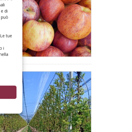
ali
e di
o può
 Le tue
o i
nella