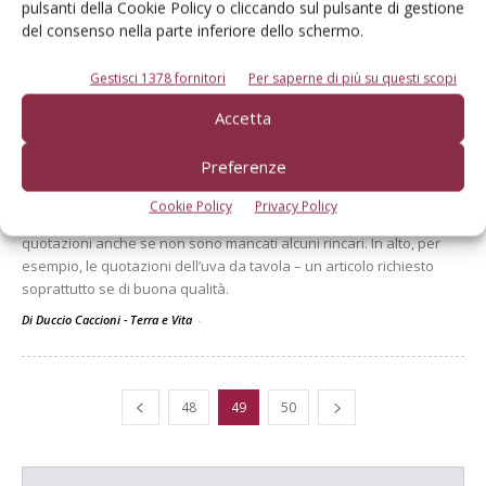
pulsanti della Cookie Policy o cliccando sul pulsante di gestione
del consenso nella parte inferiore dello schermo.
PREZZI FRUTTA
25 Novembre 2009
Gestisci 1378 fornitori
Per saperne di più su questi scopi
Prezzi dei prodotti
Accetta
ortofrutticoli (dal 9 al 16
novembre)
Preferenze
Gli scambi di prodotti ortofrutticoli pare abbiano avuto un certo
Cookie Policy
Privacy Policy
miglioramento. In generale si è avuta una certa stabilità delle
quotazioni anche se non sono mancati alcuni rincari. In alto, per
esempio, le quotazioni dell’uva da tavola – un articolo richiesto
soprattutto se di buona qualità.
Di Duccio Caccioni - Terra e Vita
-
48
49
50