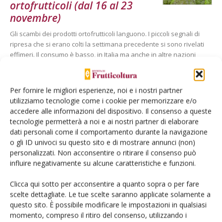
ortofrutticoli (dal 16 al 23
novembre)
Gli scambi dei prodotti ortofrutticoli languono. I piccoli segnali di
ripresa che si erano colti la settimana precedente si sono rivelati
effimeri. Il consumo è basso, in Italia ma anche in altre nazioni
europee – l’offerta è invece alta e proviene oltre che dalla Spagna
(nelle zone di produzione orticola del Sud della Penisola iberica è
crisi nera) anche da tutti i Paesi del Mediterraneo.
Per fornire le migliori esperienze, noi e i nostri partner
utilizziamo tecnologie come i cookie per memorizzare e/o
Di Duccio Caccioni - Terra e Vita
-
accedere alle informazioni del dispositivo. Il consenso a queste
tecnologie permetterà a noi e ai nostri partner di elaborare
dati personali come il comportamento durante la navigazione
PREZZI FRUTTA
1 Dicembre 2009
o gli ID univoci su questo sito e di mostrare annunci (non)
Prezzi dei prodotti
personalizzati. Non acconsentire o ritirare il consenso può
influire negativamente su alcune caratteristiche e funzioni.
ortofrutticoli (dal 19 al 25
novembre)
Clicca qui sotto per acconsentire a quanto sopra o per fare
Frumento tenero, segnali contrastanti; Duro in fase di attesa; Mais
scelte dettagliate. Le tue scelte saranno applicate solamente a
“sostenuto” dalle borse Usa; Cereali foraggeri e oleaginose
questo sito. È possibile modificare le impostazioni in qualsiasi
momento, compreso il ritiro del consenso, utilizzando i
Di Stefano Serra - Terra e Vita
-