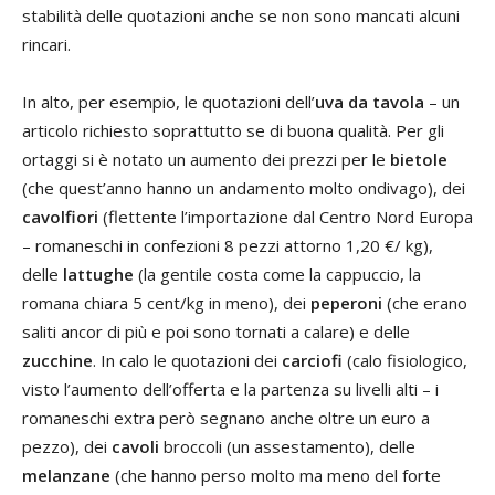
stabilità delle quotazioni anche se non sono mancati alcuni
rincari.
In alto, per esempio, le quotazioni dell’
uva da tavola
– un
articolo richiesto soprattutto se di buona qualità. Per gli
ortaggi si è notato un aumento dei prezzi per le
bietole
(che quest’anno hanno un andamento molto ondivago), dei
cavolfiori
(flettente l’importazione dal Centro Nord Europa
– romaneschi in confezioni 8 pezzi attorno 1,20 €/ kg),
delle
lattughe
(la gentile costa come la cappuccio, la
romana chiara 5 cent/kg in meno), dei
peperoni
(che erano
saliti ancor di più e poi sono tornati a calare) e delle
zucchine
. In calo le quotazioni dei
carciofi
(calo fisiologico,
visto l’aumento dell’offerta e la partenza su livelli alti – i
romaneschi extra però segnano anche oltre un euro a
pezzo), dei
cavoli
broccoli (un assestamento), delle
melanzane
(che hanno perso molto ma meno del forte