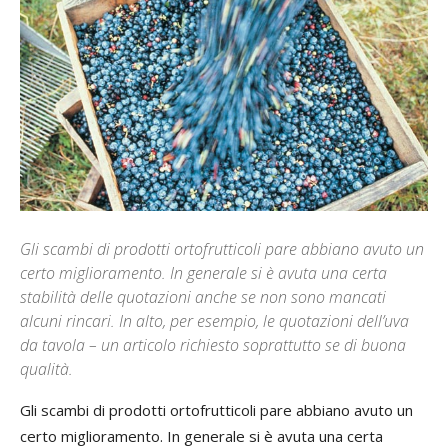
Gli scambi di prodotti ortofrutticoli pare abbiano avuto un
certo miglioramento. In generale si è avuta una certa
stabilità delle quotazioni anche se non sono mancati
alcuni rincari. In alto, per esempio, le quotazioni dell’uva
da tavola – un articolo richiesto soprattutto se di buona
qualità.
Gli scambi di prodotti ortofrutticoli pare abbiano avuto un
certo miglioramento. In generale si è avuta una certa