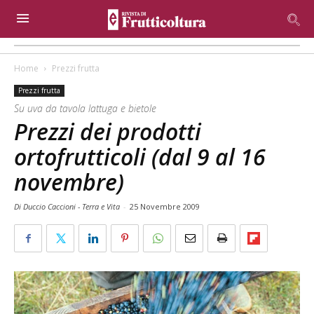
Home
Prezzi frutta
Prezzi frutta
Su uva da tavola lattuga e bietole
Prezzi dei prodotti
ortofrutticoli (dal 9 al 16
novembre)
Di Duccio Caccioni - Terra e Vita
-
25 Novembre 2009