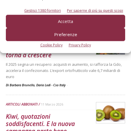
L'andamento delle quotazioni nelle ultime tre campagne
commerciali secondo l'analisi Bmti-Italmercati
Gestisci 1380 fornitori
Per saperne di più su questi scopi
Di
BMTI, Borsa Merci Telematica Italiana
Accetta
Preferenze
PREZZI FRUTTA
10 Aprile 2026
Cookie Policy
Privacy Policy
La domanda di ortofrutta
torna a crescere
Il 2025 segna un recupero: acquisti in aumento, si rafforza la Gdo,
accelera il confezionato. L’export ortofrutticolo vale 6,7 miliardi di
euro
Di Barbara Brunello, Daria Lodi - Cso Italy
-
ARTICOLI ABBONATI
11 Marzo 2026
Kiwi, quotazioni
soddisfacenti. E la nuova
campagna parte bene