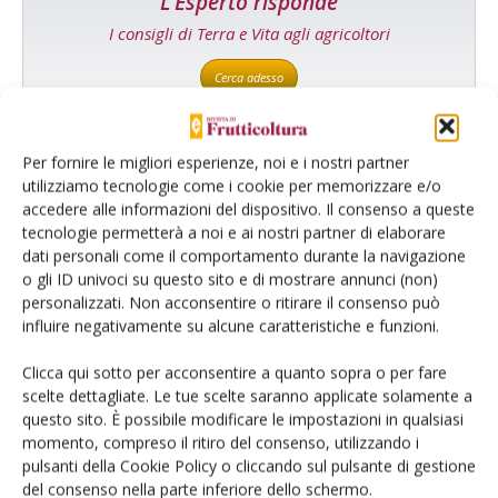
L'Esperto risponde
I consigli di Terra e Vita agli agricoltori
Cerca adesso
Per fornire le migliori esperienze, noi e i nostri partner
utilizziamo tecnologie come i cookie per memorizzare e/o
accedere alle informazioni del dispositivo. Il consenso a queste
tecnologie permetterà a noi e ai nostri partner di elaborare
dati personali come il comportamento durante la navigazione
o gli ID univoci su questo sito e di mostrare annunci (non)
personalizzati. Non acconsentire o ritirare il consenso può
influire negativamente su alcune caratteristiche e funzioni.
Dalla stessa categoria
Clicca qui sotto per acconsentire a quanto sopra o per fare
scelte dettagliate. Le tue scelte saranno applicate solamente a
ARTICOLI ABBONATI
13 Aprile 2026
questo sito. È possibile modificare le impostazioni in qualsiasi
Campagna complessa per le
momento, compreso il ritiro del consenso, utilizzando i
arance
pulsanti della Cookie Policy o cliccando sul pulsante di gestione
del consenso nella parte inferiore dello schermo.