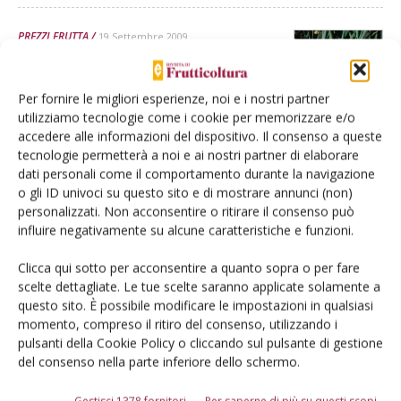
PREZZI FRUTTA
19 Settembre 2009
Prezzi dei prodotti
ortofrutticoli (dal 7 al 14
Per fornire le migliori esperienze, noi e i nostri partner
settembre)
utilizziamo tecnologie come i cookie per memorizzare e/o
accedere alle informazioni del dispositivo. Il consenso a queste
Durante la settimana si sono confermate le tendenze osservate in
tecnologie permetterà a noi e ai nostri partner di elaborare
precedenza. Il mercato ha assunto una connotazione autunnale, in
dati personali come il comportamento durante la navigazione
netta impasse la frutta estiva (pesche, nettarine, meloni e angurie)
o gli ID univoci su questo sito e di mostrare annunci (non)
oltre all’uva da tavola buono il tono delle quotazioni di molte specie
personalizzati. Non acconsentire o ritirare il consenso può
di ortaggi.
influire negativamente su alcune caratteristiche e funzioni.
Di Duccio Caccioni - Terra e Vita
-
Clicca qui sotto per acconsentire a quanto sopra o per fare
scelte dettagliate. Le tue scelte saranno applicate solamente a
questo sito. È possibile modificare le impostazioni in qualsiasi
PREZZI FRUTTA
13 Settembre 2009
momento, compreso il ritiro del consenso, utilizzando i
Prezzi dei prodotti
pulsanti della Cookie Policy o cliccando sul pulsante di gestione
del consenso nella parte inferiore dello schermo.
ortofrutticoli (dal 31 agosto al
7 settembre)