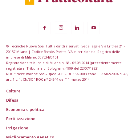
© Tecniche Nuove Spa. Tutti i diritti riservati. Sede legale Via Eritrea 21 -
20157 Milano | Codice fiscale, Partita IVA e Iscrizione al Registro delle
imprese di Milano: 00753480151
Registrazione tribunale di Milano n. 68 - 05.03.2014 (precedentemente
registrata al Tribunale di Bologna n. 4999 del 22/07/1982)
ROC "Poste italiane Spa – sped. A.P. - DL 353/2003 conv. L. 27/02/2004 n. 46,
art. 1 c. 1: CN/BO" ROC n° 24344 dell’11 marzo 2014
Colture
Difesa
Economia e politica
Fertilizzazione
Irrigazione
Miglioramento genetico