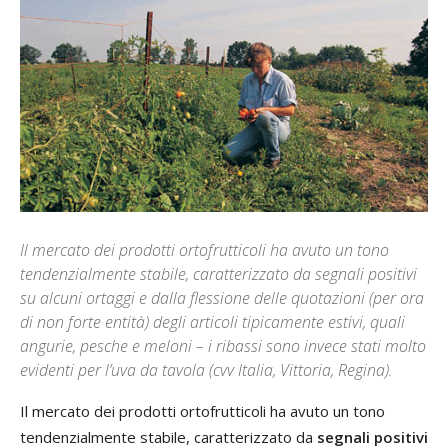
Il mercato dei prodotti ortofrutticoli ha avuto un tono
tendenzialmente stabile, caratterizzato da segnali positivi
su alcuni ortaggi e dalla flessione delle quotazioni (per ora
di non forte entità) degli articoli tipicamente estivi, quali
angurie, pesche e meloni – i ribassi sono invece stati molto
evidenti per l’uva da tavola (cvv Italia, Vittoria, Regina).
Il mercato dei prodotti ortofrutticoli ha avuto un tono
tendenzialmente stabile, caratterizzato da
segnali positivi