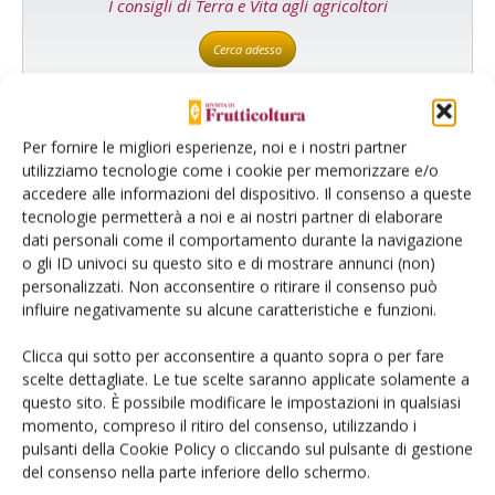
I consigli di Terra e Vita agli agricoltori
Cerca adesso
Per fornire le migliori esperienze, noi e i nostri partner
utilizziamo tecnologie come i cookie per memorizzare e/o
accedere alle informazioni del dispositivo. Il consenso a queste
tecnologie permetterà a noi e ai nostri partner di elaborare
dati personali come il comportamento durante la navigazione
o gli ID univoci su questo sito e di mostrare annunci (non)
personalizzati. Non acconsentire o ritirare il consenso può
Dalla stessa categoria
influire negativamente su alcune caratteristiche e funzioni.
Clicca qui sotto per acconsentire a quanto sopra o per fare
ARTICOLI ABBONATI
13 Aprile 2026
scelte dettagliate. Le tue scelte saranno applicate solamente a
questo sito. È possibile modificare le impostazioni in qualsiasi
Campagna complessa per le
momento, compreso il ritiro del consenso, utilizzando i
arance
pulsanti della Cookie Policy o cliccando sul pulsante di gestione
del consenso nella parte inferiore dello schermo.
L'andamento delle quotazioni nelle ultime tre campagne