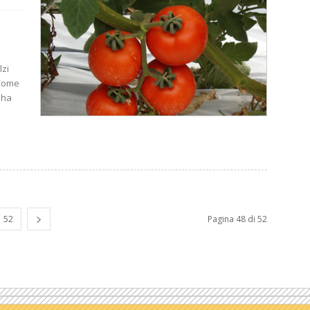
lzi
 Come
 ha
52
Pagina 48 di 52