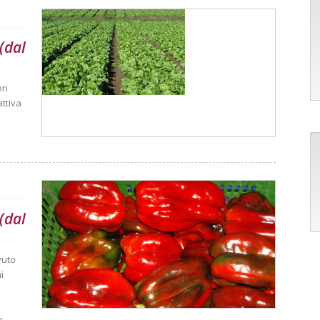
 (dal
on
ttiva
 (dal
vuto
i
e