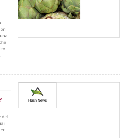
a
ioni
a una
 che
lto
.
e
e del
ia i
beri