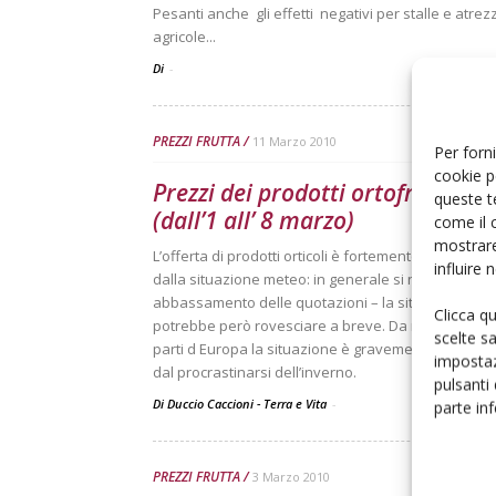
Pesanti anche gli effetti negativi per stalle e atrez
agricole...
Di
-
PREZZI FRUTTA
11 Marzo 2010
Per forni
cookie p
Prezzi dei prodotti ortofrutticoli
queste t
(dall’1 all’ 8 marzo)
come il 
mostrare
L’offerta di prodotti orticoli è fortemente condizion
influire
dalla situazione meteo: in generale si nota un cert
abbassamento delle quotazioni – la situazione si
Clicca q
potrebbe però rovesciare a breve. Da notare che in
scelte s
parti d Europa la situazione è gravemente condizi
impostaz
dal procrastinarsi dell’inverno.
pulsanti
Di Duccio Caccioni - Terra e Vita
-
parte in
PREZZI FRUTTA
3 Marzo 2010