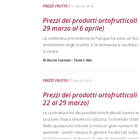
PREZZI FRUTTA
16 Aprile 2010
Prezzi dei prodotti ortofrutticoli
29 marzo al 6 aprile)
La settimana precedente la Pasqua ha visto un bu
andamento degli scambi, e la domanda è risultata a
e vivace.
Di Duccio Caccioni - Terra e Vita
-
PREZZI FRUTTA
7 Aprile 2010
Prezzi dei prodotti ortofrutticoli
22 al 29 marzo)
Le contrattazioni dei prodotti ortofrutticoli hanno a
una ben chiara tendenza rialzista. Scorrendo i listin
delle quotazioni orticole si nota un gran numero di
aumenti – pochi i ribassi in genere focalizzati sulla
stabilizzazione al ribasso di articoli che nelle scors