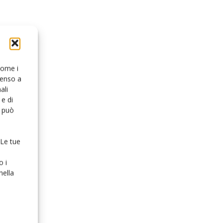
 come i
senso a
ali
e di
o può
 Le tue
o i
nella