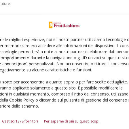
zature
re le migliori esperienze, noi e i nostri partner utilizziamo tecnologie
er memorizzare e/o accedere alle informazioni del dispositivo. Il con
ecnologie permetterà a noi e ai nostri partner di elaborare dati person
comportamento durante la navigazione o gli ID univoci su questo sito 
 annunci (non) personalizzati. Non acconsentire o ritirare il consens
ata
 negativamente su alcune caratteristiche e funzioni.
o
ui sotto per acconsentire a quanto sopra o per fare scelte dettagliate.
 altre
aranno applicate solamente a questo sito. È possibile modificare le
onata
ioni in qualsiasi momento, compreso il ritiro del consenso, utilizzand
 della Cookie Policy o cliccando sul pulsante di gestione del consenso 
feriore dello schermo.
Gestisci 1378 fornitori
Per saperne di più su questi scopi