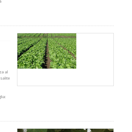
à
za al
 salite
lia: