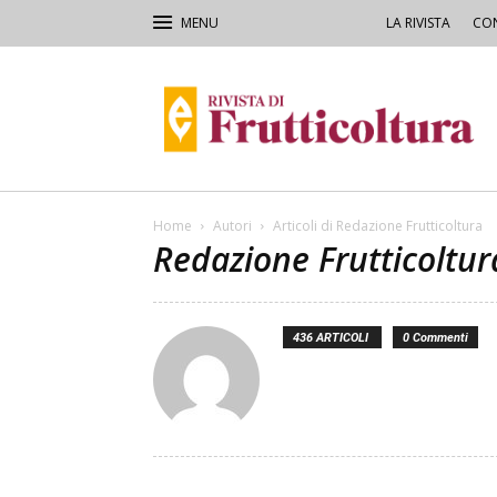
LA RIVISTA
CON
Rivista
di
Frutticoltura
e
Ortofloricoltura
Home
Autori
Articoli di Redazione Frutticoltura
Redazione Frutticoltur
436 ARTICOLI
0 Commenti