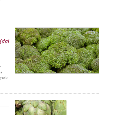
 (dal
e
la
gnole.