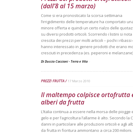
(dall’8 al 15 marzo)
Come si era pronosticato la scorsa settimana
l’irrigidimento delle temperature ha comportato un
minore offerta e quindi un certo rialzo delle quotaz
su diversi prodotti orticoli. Scorrendo i listini si not
crescita dei prezzi per molti articoli – pochi i ribassi
hanno interessato in genere prodotti che erano mo
cresciuti in precedenza (es. peperoni e melanzane)
Di Duccio Caccioni - Terra e Vita
-
PREZZI FRUTTA
17 Marzo 2010
Il maltempo colpisce ortofrutta 
alberi da frutta
L’Italia continua a essere nella morsa delle piogge 
gelo e per l’agricoltura l’allarme è alto. Secondo la C
danni in particolare alle produzioni orticoli e agli al
da frutta in fioritura ammontano a circa 200 milioni.