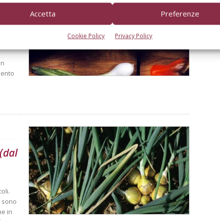
 (dal
Accetta
Preferenze
Cookie Policy
Privacy Policy
a
on
mento
 (dal
oli.
i sono
he in