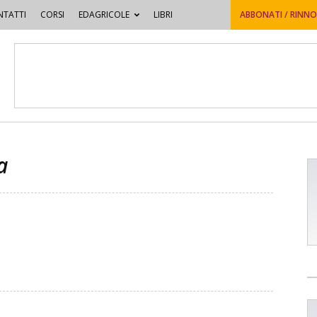
TATTI
CORSI
EDAGRICOLE
LIBRI
ABBONATI / RINN
a