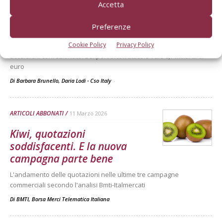
Accetta
La domanda di ortofrutta
Preferenze
torna a crescere
Cookie Policy
Privacy Policy
Il 2025 segna un recupero: acquisti in aumento, si rafforza la Gdo,
accelera il confezionato. L’export ortofrutticolo vale 6,7 miliardi di
euro
Di Barbara Brunello, Daria Lodi - Cso Italy
-
ARTICOLI ABBONATI
11 Marzo 2026
Kiwi, quotazioni
soddisfacenti. E la nuova
campagna parte bene
L'andamento delle quotazioni nelle ultime tre campagne
commerciali secondo l'analisi Bmti-Italmercati
Di
BMTI, Borsa Merci Telematica Italiana