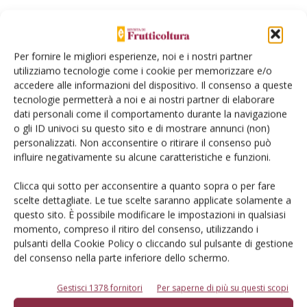
Per fornire le migliori esperienze, noi e i nostri partner
utilizziamo tecnologie come i cookie per memorizzare e/o
accedere alle informazioni del dispositivo. Il consenso a queste
tecnologie permetterà a noi e ai nostri partner di elaborare
dati personali come il comportamento durante la navigazione
Dalla stessa categoria
o gli ID univoci su questo sito e di mostrare annunci (non)
personalizzati. Non acconsentire o ritirare il consenso può
ARTICOLI ABBONATI
influire negativamente su alcune caratteristiche e funzioni.
13 Aprile 2026
Campagna complessa per le
Clicca qui sotto per acconsentire a quanto sopra o per fare
arance
scelte dettagliate. Le tue scelte saranno applicate solamente a
questo sito. È possibile modificare le impostazioni in qualsiasi
L'andamento delle quotazioni nelle ultime tre campagne
momento, compreso il ritiro del consenso, utilizzando i
commerciali secondo l'analisi Bmti-Italmercati
pulsanti della Cookie Policy o cliccando sul pulsante di gestione
del consenso nella parte inferiore dello schermo.
Di
BMTI, Borsa Merci Telematica Italiana
Gestisci 1378 fornitori
Per saperne di più su questi scopi
PREZZI FRUTTA
10 Aprile 2026