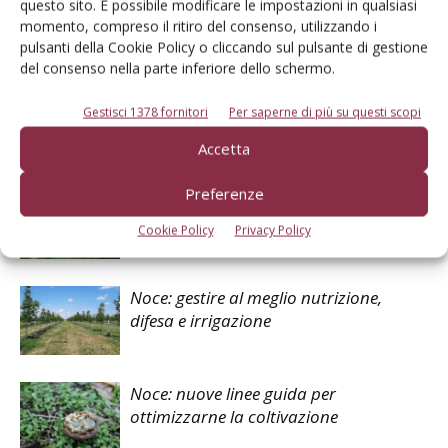
questo sito. È possibile modificare le impostazioni in qualsiasi
momento, compreso il ritiro del consenso, utilizzando i
pulsanti della Cookie Policy o cliccando sul pulsante di gestione
del consenso nella parte inferiore dello schermo.
Facebook
Twitter
Gestisci 1378 fornitori
Per saperne di più su questi scopi
Accetta
Articoli correlati
Preferenze
Antracnosi del noce: prima di tutto
l’agronomia
Cookie Policy
Privacy Policy
Noce: gestire al meglio nutrizione,
difesa e irrigazione
Noce: nuove linee guida per
ottimizzarne la coltivazione