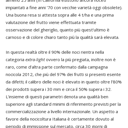
almeno 25 anni (In California esistono ancora noceti
impiantati a fine anni ’70 con vecchie varietà oggi obsolete).
Una buona resa si attesta sopra alle 4 t/ha e una prima
valutazione del frutto viene effettuata tramite
osservazione del gheriglio, quanto più quest’ultimo è
carnoso e di colore chiaro tanto più la qualità sarà elevata.
In questa realtà oltre il 90% delle noci rientra nella
categoria
extra-light
ovvero la più pregiata, inoltre non è
raro, come d’altra parte confermato dalla campagna
nocicola 2012, che più del 97% dei frutti si presenti esente
da difetti; il calibro delle noci è elevato in quanto oltre l’80%
dei prodotti supera i 30 mm e circa il 50% supera i 32.
L’insieme di questi parametri denota una qualità ben
superiore agli standard minimi di riferimento previsti per la
commercializzazione a livello internazionale. Un aspetto a
favore della nocicoltura Italiana è certamente dovuto al
periodo di immissione sul mercato, circa 30 giorni di