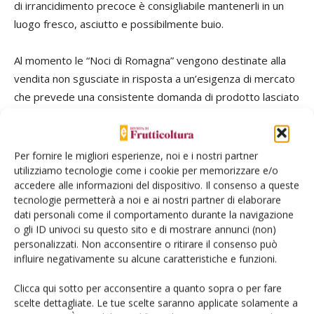
di irrancidimento precoce è consigliabile mantenerli in un
luogo fresco, asciutto e possibilmente buio.
Al momento le “Noci di Romagna” vengono destinate alla
vendita non sgusciate in risposta a un’esigenza di mercato
che prevede una consistente domanda di prodotto lasciato
tal quale; il confezionamento invece è previsto in svariati
formati: dai bauletti da 500 g, per poi passare alle reti da
1.800 g, sacchi in juta da 5 kg per i mercati ortofrutticoli e
Per fornire le migliori esperienze, noi e i nostri partner
sacchi in carta da 10 kg per la gdo.
utilizziamo tecnologie come i cookie per memorizzare e/o
accedere alle informazioni del dispositivo. Il consenso a queste
tecnologie permetterà a noi e ai nostri partner di elaborare
Allegati
dati personali come il comportamento durante la navigazione
o gli ID univoci su questo sito e di mostrare annunci (non)
Scarica il file:
Noce, filiera per l’EmiliaRomagna
personalizzati. Non acconsentire o ritirare il consenso può
influire negativamente su alcune caratteristiche e funzioni.
TAG
noce
Clicca qui sotto per acconsentire a quanto sopra o per fare
scelte dettagliate. Le tue scelte saranno applicate solamente a