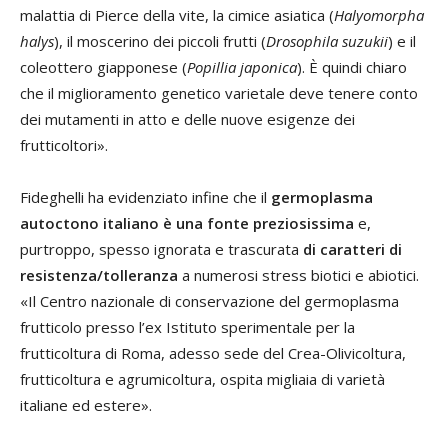
malattia di Pierce della vite, la cimice asiatica (
Halyomorpha
halys
), il moscerino dei piccoli frutti (
Drosophila suzukii
) e il
coleottero giapponese (
Popillia japonica
). È quindi chiaro
che il miglioramento genetico varietale deve tenere conto
dei mutamenti in atto e delle nuove esigenze dei
frutticoltori».
Fideghelli ha evidenziato infine che il
germoplasma
autoctono italiano è una fonte preziosissima
e,
purtroppo, spesso ignorata e trascurata
di caratteri di
resistenza/tolleranza
a numerosi stress biotici e abiotici.
«Il Centro nazionale di conservazione del germoplasma
frutticolo presso l’ex Istituto sperimentale per la
frutticoltura di Roma, adesso sede del Crea-Olivicoltura,
frutticoltura e agrumicoltura, ospita migliaia di varietà
italiane ed estere».