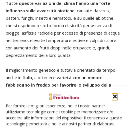
Tutte queste variazioni del clima hanno una forte
influenza sulle avversità biotiche
, causate da virus,
batteri, funghi, insetti e nematodi, e su quelle abiotiche,
che si esprimono sotto forma di siccità per assenza di
piogge, asfissia radicale per eccesso di presenza di acqua
nel terreno, elevate temperature estive e colpi di calore
con aumento dei frutti doppi nelle drupacee e, quindi,
deprezzamento della loro qualità.
Il miglioramento genetico è tuttavia orientato da tempo,
anche in Italia, a ottenere
varietà con un minore
fabbisogno in freddo per favorire lo sviluppo della
frutticoltura negli areali meridionali
, ha puntualizzato
Fideghelli.
Per fornire le migliori esperienze, noi e i nostri partner
utilizziamo tecnologie come i cookie per memorizzare e/o
«Per l’albicocco l’origine delle varietà adatte a superare
accedere alle informazioni del dispositivo. Il consenso a queste
positivamente gli inverni miti è l’areale nordafricano che
tecnologie permetterà a noi e ai nostri partner di elaborare