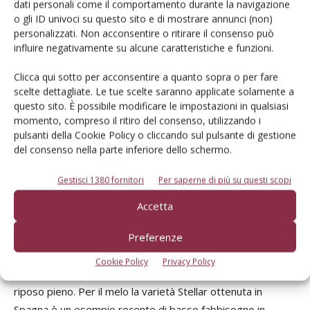
comprende Algeria e Tunisia: ad esempio la varietà Ninfa,
dati personali come il comportamento durante la navigazione
o gli ID univoci su questo sito e di mostrare annunci (non)
che ha avuto molto successo in Puglia e Basilicata, deriva
personalizzati. Non acconsentire o ritirare il consenso può
da un incrocio della varietà tunisina Ouardi. Per il pesco il
influire negativamente su alcune caratteristiche e funzioni.
merito maggiore di aver valorizzato la peschicoltura nei
climi caldi spetta all’Università della Florida: varietà di quel
Clicca qui sotto per acconsentire a quanto sopra o per fare
scelte dettagliate. Le tue scelte saranno applicate solamente a
territorio vengono utilizzate a livello internazionale per
questo sito. È possibile modificare le impostazioni in qualsiasi
portare il carattere di basso fabbisogno in freddo in varietà
momento, compreso il ritiro del consenso, utilizzando i
adatte ai nostri ambienti, cito ad esempio la varietà
pulsanti della Cookie Policy o cliccando sul pulsante di gestione
Sagittaria che proviene da un incrocio della varietà
del consenso nella parte inferiore dello schermo.
Flordastar. Per il ciliegio il carattere del basso contenuto in
Gestisci 1380 fornitori
Per saperne di più su questi scopi
freddo è presente in varietà mediterranee, come la
spagnola Cristobalina, la tunisina Bou Argoub e l’italiana
Accetta
Kronio, tutte e tre caratterizzate da un bassissimo
Preferenze
fabbisogno in freddo, autofertili e in grado di maturare
molto precocemente; di recente in Spagna è stato
Cookie Policy
Privacy Policy
selezionato un ciliegio sempreverde, che non va mai in
riposo pieno. Per il melo la varietà Stellar ottenuta in
Spagna è un esempio recente di basso fabbisogno in