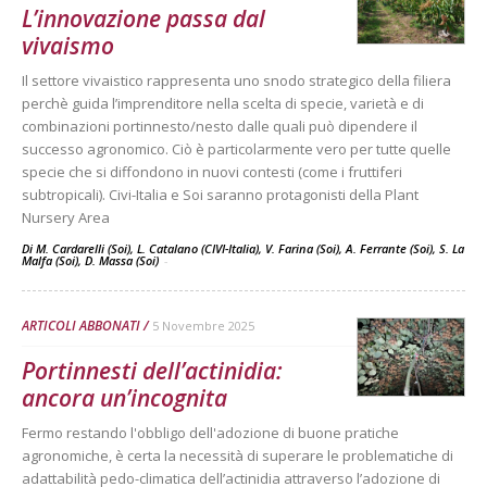
L’innovazione passa dal
vivaismo
Il settore vivaistico rappresenta uno snodo strategico della filiera
perchè guida l’imprenditore nella scelta di specie, varietà e di
combinazioni portinnesto/nesto dalle quali può dipendere il
successo agronomico. Ciò è particolarmente vero per tutte quelle
specie che si diffondono in nuovi contesti (come i fruttiferi
subtropicali). Civi-Italia e Soi saranno protagonisti della Plant
Nursery Area
Di M. Cardarelli (Soi), L. Catalano (CIVI-Italia), V. Farina (Soi), A. Ferrante (Soi), S. La
Malfa (Soi), D. Massa (Soi)
-
ARTICOLI ABBONATI
5 Novembre 2025
Portinnesti dell’actinidia:
ancora un’incognita
Fermo restando l'obbligo dell'adozione di buone pratiche
agronomiche, è certa la necessità di superare le problematiche di
adattabilità pedo-climatica dell’actinidia attraverso l’adozione di