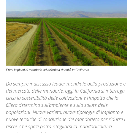
Primi impianti di mandorlo ad altissima densità in California.
Da sempre indiscusso leader mondiale della produzione e
del mercato delle mandorle, oggi la California si interroga
circa la sostenibilità delle coltivazioni e l’impatto che la
filiera determina sull’ambiente e sulla salute delle
popolazioni. Nuove varietà, nuove tipologie di impianto e
nuove tecniche di conduzione del mandorleto per ridurre i
rischi. Che spazi potrà ritagliarsi la mandorlicoltura