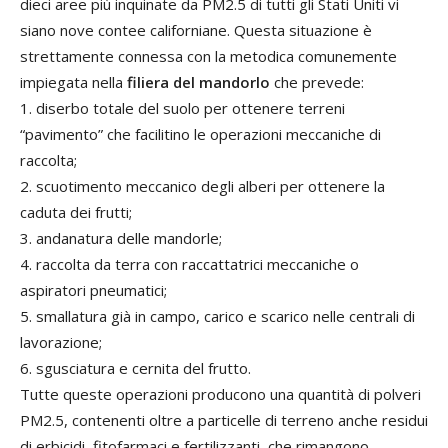
dieci aree più inquinate da PM2.5 di tutti gli Stati Uniti vi
siano nove contee californiane. Questa situazione è
strettamente connessa con la metodica comunemente
impiegata nella
filiera del mandorlo
che prevede:
1. diserbo totale del suolo per ottenere terreni
“pavimento” che facilitino le operazioni meccaniche di
raccolta;
2. scuotimento meccanico degli alberi per ottenere la
caduta dei frutti;
3. andanatura delle mandorle;
4. raccolta da terra con raccattatrici meccaniche o
aspiratori pneumatici;
5. smallatura già in campo, carico e scarico nelle centrali di
lavorazione;
6. sgusciatura e cernita del frutto.
Tutte queste operazioni producono una quantità di polveri
PM2.5, contenenti oltre a particelle di terreno anche residui
di erbicidi, fitofarmaci e fertilizzanti, che rimangono