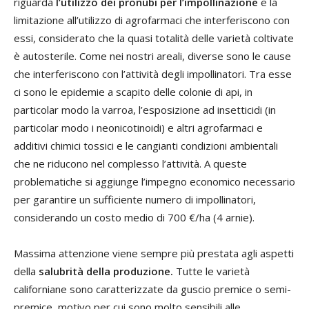
riguarda
l’utilizzo dei pronubi per l’impollinazione
e la
limitazione all’utilizzo di agrofarmaci che interferiscono con
essi, considerato che la quasi totalità delle varietà coltivate
è autosterile. Come nei nostri areali, diverse sono le cause
che interferiscono con l’attività degli impollinatori. Tra esse
ci sono le epidemie a scapito delle colonie di api, in
particolar modo la varroa, l’esposizione ad insetticidi (in
particolar modo i neonicotinoidi) e altri agrofarmaci e
additivi chimici tossici e le cangianti condizioni ambientali
che ne riducono nel complesso l’attività. A queste
problematiche si aggiunge l’impegno economico necessario
per garantire un sufficiente numero di impollinatori,
considerando un costo medio di 700 €/ha (4 arnie).
Massima attenzione viene sempre più prestata agli aspetti
della
salubrità della produz
ione.
Tutte le varietà
californiane sono caratterizzate da guscio premice o semi-
premice, motivo per cui sono molto sensibili alle