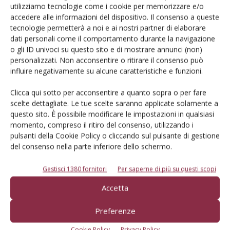
utilizziamo tecnologie come i cookie per memorizzare e/o
accedere alle informazioni del dispositivo. Il consenso a queste
tecnologie permetterà a noi e ai nostri partner di elaborare
dati personali come il comportamento durante la navigazione
o gli ID univoci su questo sito e di mostrare annunci (non)
La cultivar Nonpareil innestata su Rootpac-20 e
personalizzati. Non acconsentire o ritirare il consenso può
allevata in parete.
influire negativamente su alcune caratteristiche e funzioni.
Gli impianti ad altissima densità (HDP) sono stati proposti
Clicca qui sotto per acconsentire a quanto sopra o per fare
e valutati al fine di fornire alcune soluzioni alle
scelte dettagliate. Le tue scelte saranno applicate solamente a
problematiche indicate in precedenza. I primi risultati
questo sito. È possibile modificare le impostazioni in qualsiasi
ottenuti con la varietà Nonpareil in impianti HDP hanno
momento, compreso il ritiro del consenso, utilizzando i
pulsanti della Cookie Policy o cliccando sul pulsante di gestione
portato a produzioni tra 1,35 e 1,68 t/ha. Nuovi impianti
del consenso nella parte inferiore dello schermo.
realizzati utilizzando il portinnesto Rootpac-20 e la varietà
autofertile Independence, al quarto anno, hanno prodotto
Gestisci 1380 fornitori
Per saperne di più su questi scopi
2,7 t/ha.
Accetta
La gestione agronomica è stata rivisitata con input
nutrizionali e idrici inferiori nei primi due anni d’impianto, al
Preferenze
fine di mantenere una taglia compatta delle piante.
Cookie Policy
Privacy Policy