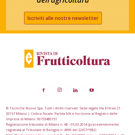
Iscriviti alle nostre newsletter
© Tecniche Nuove Spa. Tutti i diritti riservati. Sede legale Via Eritrea 21 -
20157 Milano | Codice fiscale, Partita IVA e Iscrizione al Registro delle
imprese di Milano: 00753480151
Registrazione tribunale di Milano n. 68 - 05.03.2014 (precedentemente
registrata al Tribunale di Bologna n. 4999 del 22/07/1982)