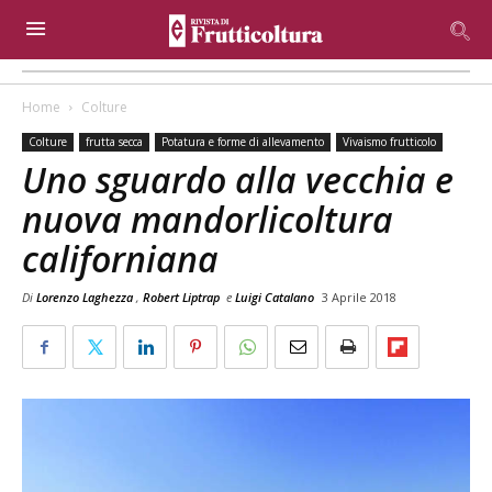
Home
Colture
Colture
frutta secca
Potatura e forme di allevamento
Vivaismo frutticolo
Uno sguardo alla vecchia e
nuova mandorlicoltura
californiana
Di
Lorenzo Laghezza
,
Robert Liptrap
e
Luigi Catalano
3 Aprile 2018