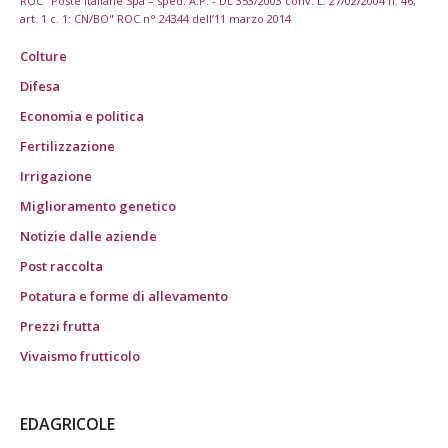
ROC "Poste italiane Spa – sped. A.P. - DL 353/2003 conv. L. 27/02/2004 n. 46,
art. 1 c. 1: CN/BO" ROC n° 24344 dell’11 marzo 2014
Colture
Difesa
Economia e politica
Fertilizzazione
Irrigazione
Miglioramento genetico
Notizie dalle aziende
Post raccolta
Potatura e forme di allevamento
Prezzi frutta
Vivaismo frutticolo
EDAGRICOLE