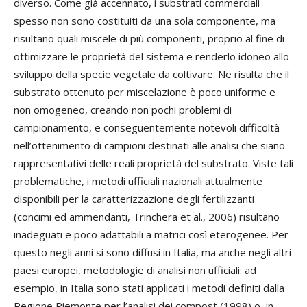
diverso. Come già accennato, i substrati commerciali
spesso non sono costituiti da una sola componente, ma
risultano quali miscele di più componenti, proprio al fine di
ottimizzare le proprietà del sistema e renderlo idoneo allo
sviluppo della specie vegetale da coltivare. Ne risulta che il
substrato ottenuto per miscelazione è poco uniforme e
non omogeneo, creando non pochi problemi di
campionamento, e conseguentemente notevoli difficoltà
nell’ottenimento di campioni destinati alle analisi che siano
rappresentativi delle reali proprietà del substrato. Viste tali
problematiche, i metodi ufficiali nazionali attualmente
disponibili per la caratterizzazione degli fertilizzanti
(concimi ed ammendanti, Trinchera et al., 2006) risultano
inadeguati e poco adattabili a matrici così eterogenee. Per
questo negli anni si sono diffusi in Italia, ma anche negli altri
paesi europei, metodologie di analisi non ufficiali: ad
esempio, in Italia sono stati applicati i metodi definiti dalla
Regione Piemonte per l’analisi dei compost (1998) o, in