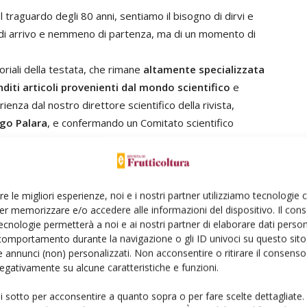
traguardo degli 80 anni, sentiamo il bisogno di dirvi e
o di arrivo e nemmeno di partenza, ma di un momento di
oriali della testata, che rimane
altamente specializzata
iti articoli provenienti dal mondo scientifico
e
nza dal nostro direttore scientifico della rivista,
go Palara
, e confermando un Comitato scientifico
e.
er aumentare la fruibilità dei contenuti
, il focus
 campo produttivo, nel post-raccolta e nella
 con una rubrica ad hoc, anche di temi di carattere
re le migliori esperienze, noi e i nostri partner utilizziamo tecnologie
er memorizzare e/o accedere alle informazioni del dispositivo. Il con
e diverse colture. E cercheremo di
presentare aziende
ecnologie permetterà a noi e ai nostri partner di elaborare dati person
ioni
tecnologiche, di prodotto o in cerca di nuovi
comportamento durante la navigazione o gli ID univoci su questo sito 
 annunci (non) personalizzati. Non acconsentire o ritirare il consens
eare un ponte virtuale e virtuoso tra ricerca,
 negativamente su alcune caratteristiche e funzioni.
ampo delle innovazioni. Nel segno di questo nuova era,
ui sotto per acconsentire a quanto sopra o per fare scelte dettagliate.
come strumenti di aumento e accelerazione della