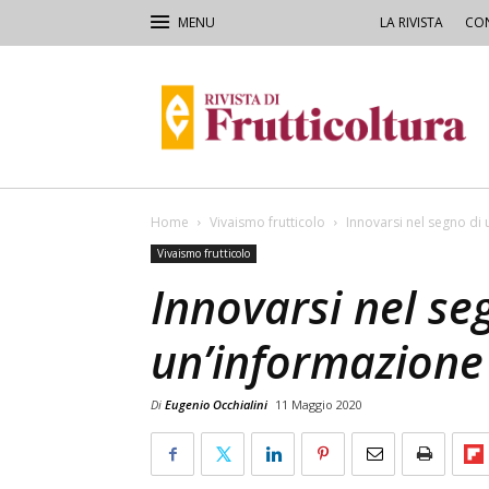
LA RIVISTA
CON
Rivista
di
Frutticoltura
e
Ortofloricoltura
Home
Vivaismo frutticolo
Innovarsi nel segno di 
Vivaismo frutticolo
Innovarsi nel se
un’informazione 
Di
Eugenio Occhialini
11 Maggio 2020