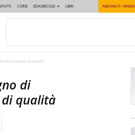
TATTI
CORSI
EDAGRICOLE
LIBRI
ABBONATI / RINN
un’informazione di qualità
gno di
di qualità