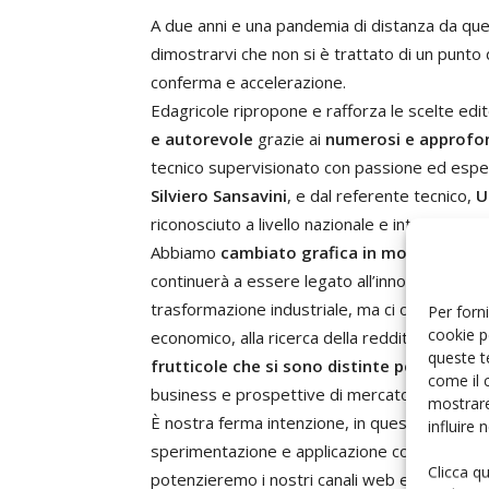
A due anni e una pandemia di distanza da quel 
dimostrarvi che non si è trattato di un punt
conferma e accelerazione.
Edagricole ripropone e rafforza le scelte edit
e autorevole
grazie ai
numerosi e approfond
tecnico supervisionato con passione ed esperie
Silviero Sansavini
, e dal referente tecnico,
U
riconosciuto a livello nazionale e internazional
Abbiamo
cambiato grafica in modo deciso p
continuerà a essere legato all’innovazione in
trasformazione industriale, ma ci occuperemo,
Per forni
cookie p
economico, alla ricerca della redditività dell
queste t
frutticole che si sono distinte per innovaz
come il 
business e prospettive di mercato.
mostrare
È nostra ferma intenzione, in questo modo, cr
influire
sperimentazione e applicazione concreta in c
Clicca q
potenzieremo i nostri canali web e digital, 