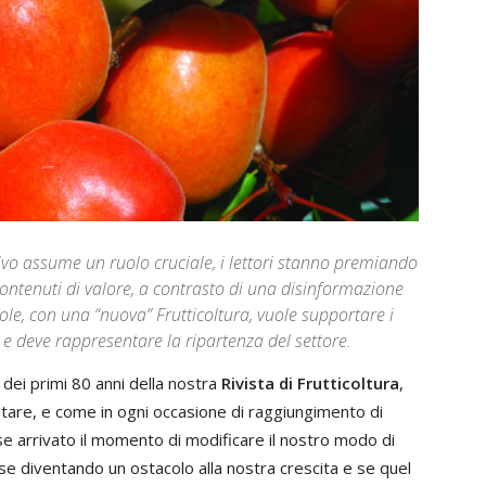
vo assume un ruolo cruciale, i lettori stanno premiando
di contenuti di valore, a contrasto di una disinformazione
le, con una “nuova” Frutticoltura, vuole supportare i
 e deve rappresentare la ripartenza del settore.
 dei primi 80 anni della nostra
Rivista di Frutticoltura
,
are, e come in ogni occasione di raggiungimento di
osse arrivato il momento di modificare il nostro modo di
se diventando un ostacolo alla nostra crescita e se quel