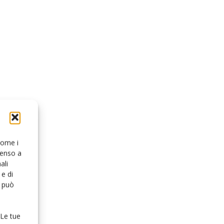
 come i
senso a
ali
e di
o può
 Le tue