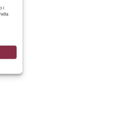
o i
nella