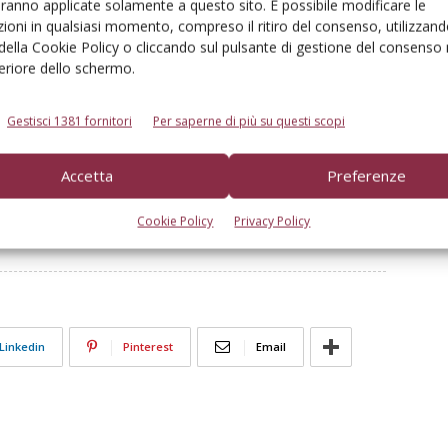
aranno applicate solamente a questo sito. È possibile modificare le
ioni in qualsiasi momento, compreso il ritiro del consenso, utilizzand
 della Cookie Policy o cliccando sul pulsante di gestione del consenso 
feriore dello schermo.
 vuole supportare i propri lettori in un momento storico
el settore.
Gestisci 1381 fornitori
Per saperne di più su questi scopi
Accetta
Preferenze
 Frutticoltura e di ortofloricoltura
Cookie Policy
Privacy Policy
Linkedin
Pinterest
Email