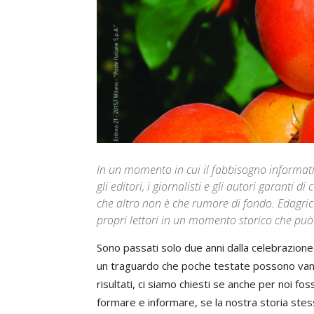
In un momento in cui il fabbisogno informati
gli editori, i giornalisti e gli autori garanti 
che altro non è che rumore di fondo. Edagrico
propri lettori in un momento storico che può
Sono passati solo due anni dalla celebrazione
un traguardo che poche testate possono vant
risultati, ci siamo chiesti se anche per noi f
formare e informare, se la nostra storia stes