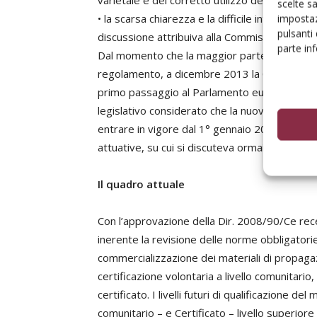
varietale e del corretto utilizzo delle varietà 
scelte s
• la scarsa chiarezza e la difficile interpreta
impostaz
pulsanti
discussione attribuiva alla Commissione.
parte in
Dal momento che la maggior parte degli Stati
regolamento, a dicembre 2013 la Commissione 
primo passaggio al Parlamento europeo. Ciò 
legislativo considerato che la nuova CAC (“C
entrare in vigore dal 1° gennaio 2019, e che
attuative, su cui si discuteva ormai da sei anni
Il quadro attuale
Con l’approvazione della Dir. 2008/90/Ce rec
inerente la revisione delle norme obbligatorie,
commercializzazione dei materiali di propagaz
certificazione volontaria a livello comunitario, 
certificato. I livelli futuri di qualificazione 
comunitario – e Certificato – livello superiore 