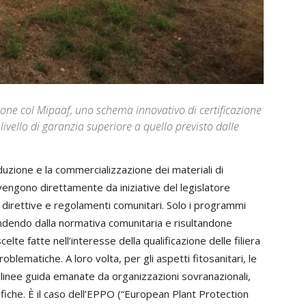
zione col Mipaaf, uno schema innovativo di certificazione
 livello di garanzia superiore a quello previsto dalle
zione e la commercializzazione dei materiali di
engono direttamente da iniziative del legislatore
i direttive e regolamenti comunitari. Solo i programmi
pendendo dalla normativa comunitaria e risultandone
celte fatte nell’interesse della qualificazione delle filiera
oblematiche. A loro volta, per gli aspetti fitosanitari, le
linee guida emanate da organizzazioni sovranazionali,
che. È il caso dell’EPPO (“European Plant Protection