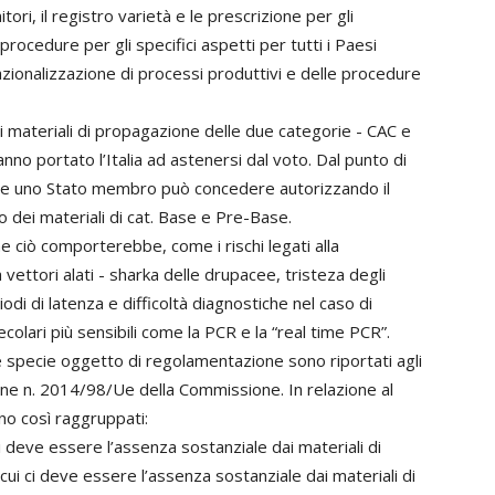
ori, il registro varietà e le prescrizione per gli
ocedure per gli specifici aspetti per tutti i Paesi
zionalizzazione di processi produttivi e delle procedure
dei materiali di propagazione delle due categorie - CAC e
no portato l’Italia ad astenersi dal voto. Dal punto di
 che uno Stato membro può concedere autorizzando il
dei materiali di cat. Base e Pre-Base.
 ciò comporterebbe, come i rischi legati alla
vettori alati - sharka delle drupacee, tristeza degli
odi di latenza e difficoltà diagnostiche nel caso di
olari più sensibili come la PCR e la “real time PCR”.
le specie oggetto di regolamentazione sono riportati agli
cuzione n. 2014/98/Ue della Commissione. In relazione al
o così raggruppati:
ci deve essere l’assenza sostanziale dai materiali di
ui ci deve essere l’assenza sostanziale dai materiali di