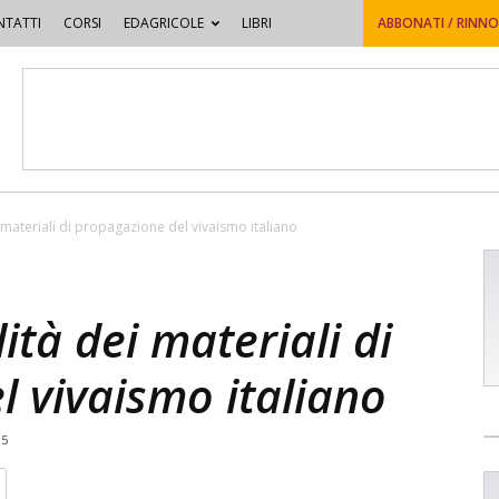
TATTI
CORSI
EDAGRICOLE
LIBRI
ABBONATI / RINN
i materiali di propagazione del vivaismo italiano
ità dei materiali di
 vivaismo italiano
15