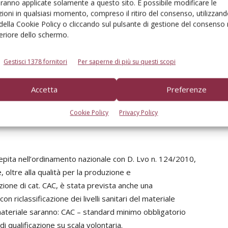
protette;
aranno applicate solamente a questo sito. È possibile modificare le
zione degli ampi poteri di delega che il regolamento in
ioni in qualsiasi momento, compreso il ritiro del consenso, utilizzand
 della Cookie Policy o cliccando sul pulsante di gestione del consenso 
feriore dello schermo.
 membri non condivideva i contenuti della bozza di
decise di ritirare il testo che aveva già subito un
Gestisci 1378 fornitori
Per saperne di più su questi scopi
di fatto avrebbe comportato un periodo di vuoto
onformitas Agraria Comminutitatis”) sarebbe dovuta
Accetta
Preferenze
 fino ad allora non erano state approvate le norme
.
Cookie Policy
Privacy Policy
epita nell’ordinamento nazionale con D. Lvo n. 124/2010,
 oltre alla qualità per la produzione e
ione di cat. CAC, è stata prevista anche una
con riclassificazione dei livelli sanitari del materiale
del materiale saranno: CAC – standard minimo obbligatorio
di qualificazione su scala volontaria.