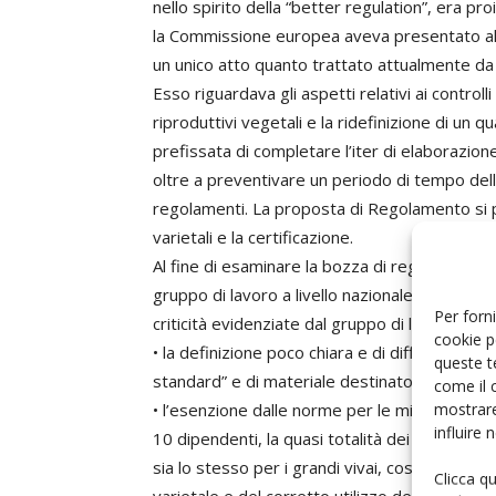
nello spirito della “better regulation”, era 
la Commissione europea aveva presentato al
un unico atto quanto trattato attualmente da 1
Esso riguardava gli aspetti relativi ai controlli 
riproduttivi vegetali e la ridefinizione di un
prefissata di completare l’iter di elaborazion
oltre a preventivare un periodo di tempo della 
regolamenti. La proposta di Regolamento si p
varietali e la certificazione.
Al fine di esaminare la bozza di regolamento e 
gruppo di lavoro a livello nazionale, che lavo
Per forni
criticità evidenziate dal gruppo di lavoro rig
cookie p
• la definizione poco chiara e di difficile int
queste t
standard” e di materiale destinato ai mercati d
come il 
mostrare
• l’esenzione dalle norme per le micro imprese 
influire
10 dipendenti, la quasi totalità dei vivai euro
sia lo stesso per i grandi vivai, così come pe
Clicca q