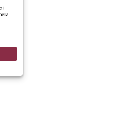
o i
nella