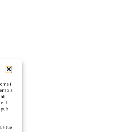
 come i
senso a
ali
e di
o può
 Le tue