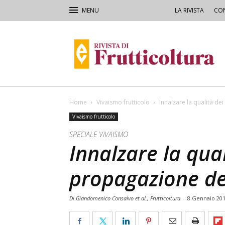
LA RIVISTA
CON
Rivista
di
Frutticoltura
e
Ortofloricoltura
Home
Vivaismo frutticolo
Innalzare la qualità de
Vivaismo frutticolo
SPECIALE VIVAISMO
Innalzare la qual
propagazione del
Di Giandomenico Consalvo et al., Frutticoltura
-
8 Gennaio 20