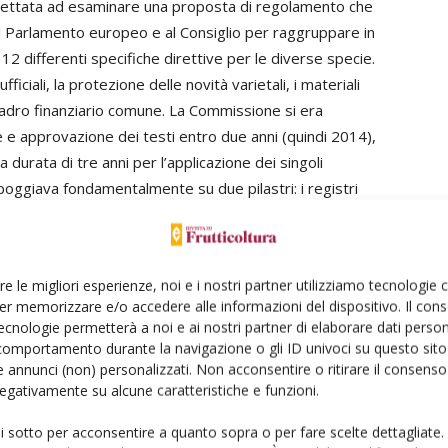
proiettata ad esaminare una proposta di regolamento che
 Parlamento europeo e al Consiglio per raggruppare in
2 differenti specifiche direttive per le diverse specie.
ufficiali, la protezione delle novità varietali, i materiali
 quadro finanziario comune. La Commissione si era
e e approvazione dei testi entro due anni (quindi 2014),
durata di tre anni per l’applicazione dei singoli
oggiava fondamentalmente su due pilastri: i registri
di elaborare dei pareri in merito, il Mipaaf istituì un
rò alacremente dall’autunno 2012 fino a tutto il 2013. Le
re le migliori esperienze, noi e i nostri partner utilizziamo tecnologie
uardavano:
er memorizzare e/o accedere alle informazioni del dispositivo. Il con
erpretazione di “materiale eterogeneo”, “materiale
ecnologie permetterà a noi e ai nostri partner di elaborare dati person
i nicchia;
comportamento durante la navigazione o gli ID univoci su questo sito 
 annunci (non) personalizzati. Non acconsentire o ritirare il consens
(con fatturati inferiori ai 2 milioni di Euro o con meno di
 negativamente su alcune caratteristiche e funzioni.
pei), ritenendo in questo modo che il rischio fitosanitario
r gli hobbisti, senza tener conto della corrispondenza
ui sotto per acconsentire a quanto sopra o per fare scelte dettagliate.