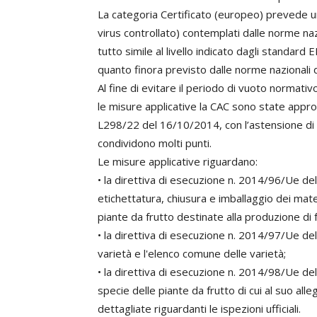
La categoria Certificato (europeo) prevede un
virus controllato) contemplati dalle norme naz
tutto simile al livello indicato dagli standard 
quanto finora previsto dalle norme nazionali di
Al fine di evitare il periodo di vuoto normat
le misure applicative la CAC sono state approva
L298/22 del 16/10/2014, con l’astensione di I
condividono molti punti.
Le misure applicative riguardano:
• la direttiva di esecuzione n. 2014/96/Ue del
etichettatura, chiusura e imballaggio dei mater
piante da frutto destinate alla produzione di f
• la direttiva di esecuzione n. 2014/97/Ue del
varietà e l'elenco comune delle varietà;
• la direttiva di esecuzione n. 2014/98/Ue dell
specie delle piante da frutto di cui al suo alleg
dettagliate riguardanti le ispezioni ufficiali.