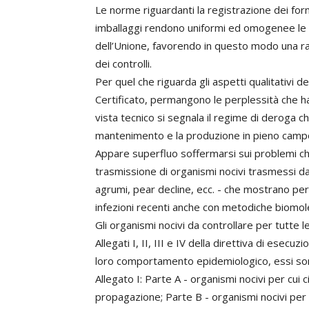
Le norme riguardanti la registrazione dei fornit
imballaggi rendono uniformi ed omogenee le pr
dell’Unione, favorendo in questo modo una ra
dei controlli.
Per quel che riguarda gli aspetti qualitativi 
Certificato, permangono le perplessità che han
vista tecnico si segnala il regime di deroga
mantenimento e la produzione in pieno campo 
Appare superfluo soffermarsi sui problemi che
trasmissione di organismi nocivi trasmessi da 
agrumi, pear decline, ecc. - che mostrano peri
infezioni recenti anche con metodiche biomolec
Gli organismi nocivi da controllare per tutte 
Allegati I, II, III e IV della direttiva di ese
loro comportamento epidemiologico, essi son
Allegato I: Parte A - organismi nocivi per cui 
propagazione; Parte B - organismi nocivi per c