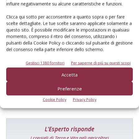
influire negativamente su alcune caratteristiche e funzioni.
Tecniche, prodotti e servizi dalle aziende
Clicca qui sotto per acconsentire a quanto sopra o per fare
scelte dettagliate. Le tue scelte saranno applicate solamente a
questo sito. È possibile modificare le impostazioni in qualsiasi
momento, compreso il ritiro del consenso, utilizzando i
pulsanti della Cookie Policy o cliccando sul pulsante di gestione
del consenso nella parte inferiore dello schermo.
Catalogo Aziende e Prodotti
Gestisci 1380 fornitori
Per saperne di più su questi scopi
Un modo semplice per cercare un'azienda o un
Accetta
prodotto!
Preferenze
Cerca adesso
Cookie Policy
Privacy Policy
L'Esperto risponde
I consigli di Terra e Vita agli agricoltori