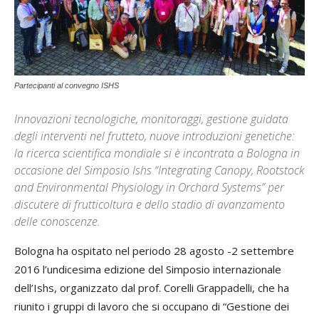
Partecipanti al convegno ISHS
Innovazioni tecnologiche, monitoraggi, gestione guidata
degli interventi nel frutteto, nuove introduzioni genetiche:
la ricerca scientifica mondiale si è incontrata a Bologna in
occasione del Simposio Ishs “Integrating Canopy, Rootstock
and Environmental Physiology in Orchard Systems” per
discutere di frutticoltura e dello stadio di avanzamento
delle conoscenze.
Bologna ha ospitato nel periodo 28 agosto -2 settembre
2016 l’undicesima edizione del Simposio internazionale
dell’Ishs, organizzato dal prof. Corelli Grappadelli, che ha
riunito i gruppi di lavoro che si occupano di “Gestione dei