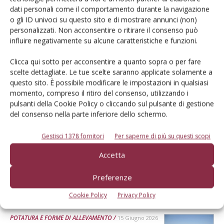
dati personali come il comportamento durante la navigazione
o gli ID univoci su questo sito e di mostrare annunci (non)
Dalla stessa categoria
personalizzati. Non acconsentire o ritirare il consenso può
influire negativamente su alcune caratteristiche e funzioni.
POTATURA E FORME DI ALLEVAMENTO
16 Giugno 2026
Clicca qui sotto per acconsentire a quanto sopra o per fare
scelte dettagliate. Le tue scelte saranno applicate solamente a
Uva da tavola: nel vigneto
questo sito. È possibile modificare le impostazioni in qualsiasi
moderno l’innovazione è
momento, compreso il ritiro del consenso, utilizzando i
soprattutto agronomica
pulsanti della Cookie Policy o cliccando sul pulsante di gestione
del consenso nella parte inferiore dello schermo.
Il vigneto moderno di uva da tavola deve essere progettato come
un sistema integrato, nel quale materiale vivaistico, densità
Gestisci 1378 fornitori
Per saperne di più su questi scopi
d’impianto, strutture di sostegno, forma di allevamento, potatura,
interventi verdi e gestione del carico produttivo concorrono alla
Accetta
costruzione di un modello produttivo efficiente, sostenibile, a
ridotto impatto ambientale e coerente con le esigenze della filiera
Preferenze
Di C. Talmi, D. Miccichè, A. Pisciotta, M. Franchini, R. Di Lorenzo (SAAF, Università
di Palermo), P. Scafidi (Bloom Fresh International Limited)
-
Cookie Policy
Privacy Policy
POTATURA E FORME DI ALLEVAMENTO
15 Giugno 2026