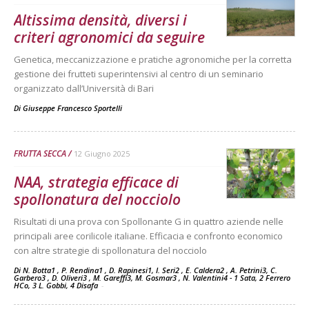
Altissima densità, diversi i
criteri agronomici da seguire
Genetica, meccanizzazione e pratiche agronomiche per la corretta
gestione dei frutteti superintensivi al centro di un seminario
organizzato dall’Università di Bari
Di
Giuseppe Francesco Sportelli
FRUTTA SECCA
12 Giugno 2025
NAA, strategia efficace di
spollonatura del nocciolo
Risultati di una prova con Spollonante G in quattro aziende nelle
principali aree corilicole italiane. Efficacia e confronto economico
con altre strategie di spollonatura del nocciolo
Di N. Botta1 , P. Rendina1 , D. Rapinesi1, I. Seri2 , E. Caldera2 , A. Petrini3, C.
Garbero3 , D. Oliveri3 , M. Gareffi3, M. Gosmar3 , N. Valentini4 - 1 Sata, 2 Ferrero
HCo, 3 L. Gobbi, 4 Disafa
-