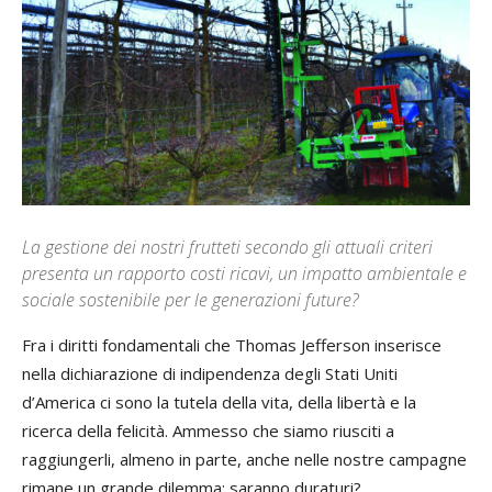
La gestione dei nostri frutteti secondo gli attuali criteri
presenta un rapporto costi ricavi, un impatto ambientale e
sociale sostenibile per le generazioni future?
Fra i diritti fondamentali che Thomas Jefferson inserisce
nella dichiarazione di indipendenza degli Stati Uniti
d’America ci sono la tutela della vita, della libertà e la
ricerca della felicità. Ammesso che siamo riusciti a
raggiungerli, almeno in parte, anche nelle nostre campagne
rimane un grande dilemma: saranno duraturi?