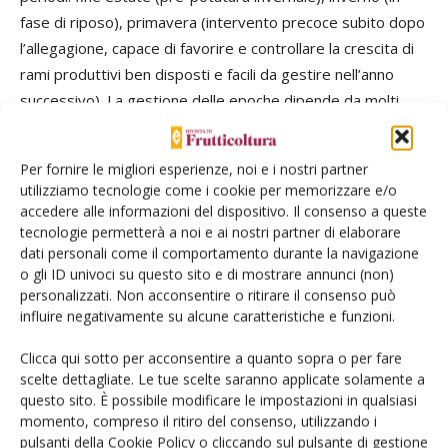
fase di riposo), primavera (intervento precoce subito dopo
l’allegagione, capace di favorire e controllare la crescita di
rami produttivi ben disposti e facili da gestire nell’anno
successivo). La gestione delle epoche dipende da molti
fattori ambientali e fisiologici (vigore, produttività, ecc.), ma
si potrebbe recuperare una frase di Manaresi per spiegarla
Per fornire le migliori esperienze, noi e i nostri partner
in modo semplice: “tanto più ci si avvicina al centro
utilizziamo tecnologie come i cookie per memorizzare e/o
dell’estate e tanto più l’effetto della potatura sul vigore si
accedere alle informazioni del dispositivo. Il consenso a queste
riduce”. Ovviamente è vero anche il contrario: potando in
tecnologie permetterà a noi e ai nostri partner di elaborare
dati personali come il comportamento durante la navigazione
inverno si creano i presupposti per avere una vigorosa
o gli ID univoci su questo sito e di mostrare annunci (non)
risposta al taglio. Ma se è vero questo modello, lo si può
personalizzati. Non acconsentire o ritirare il consenso può
applicare a diverse parti dell’albero per ottenere la
influire negativamente su alcune caratteristiche e funzioni.
risposta ideale. Ecco che una parete bassa di olivo può
Clicca qui sotto per acconsentire a quanto sopra o per fare
essere potata con taglio selettivo (a mano ovvero
scelte dettagliate. Le tue scelte saranno applicate solamente a
scegliendo i rami/branche da raccorciare in un ciclo
questo sito. È possibile modificare le impostazioni in qualsiasi
poliennale, una ogni 4-5 branchette produttive) in inverno
momento, compreso il ritiro del consenso, utilizzando i
(alla fine dei grandi freddi per limitare il rischio di danno) e a
pulsanti della Cookie Policy o cliccando sul pulsante di gestione