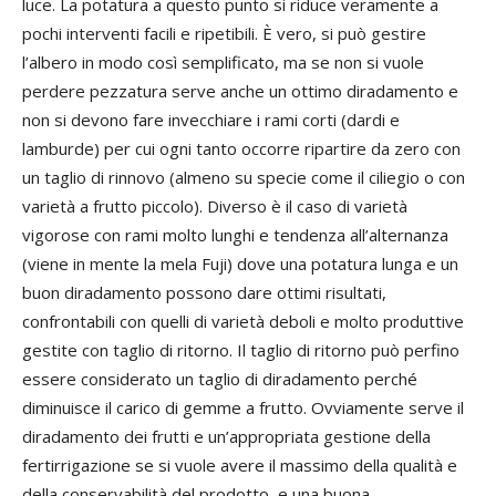
luce. La potatura a questo punto si riduce veramente a
pochi interventi facili e ripetibili. È vero, si può gestire
l’albero in modo così semplificato, ma se non si vuole
perdere pezzatura serve anche un ottimo diradamento e
non si devono fare invecchiare i rami corti (dardi e
lamburde) per cui ogni tanto occorre ripartire da zero con
un taglio di rinnovo (almeno su specie come il ciliegio o con
varietà a frutto piccolo). Diverso è il caso di varietà
vigorose con rami molto lunghi e tendenza all’alternanza
(viene in mente la mela Fuji) dove una potatura lunga e un
buon diradamento possono dare ottimi risultati,
confrontabili con quelli di varietà deboli e molto produttive
gestite con taglio di ritorno. Il taglio di ritorno può perfino
essere considerato un taglio di diradamento perché
diminuisce il carico di gemme a frutto. Ovviamente serve il
diradamento dei frutti e un’appropriata gestione della
fertirrigazione se si vuole avere il massimo della qualità e
della conservabilità del prodotto, e una buona