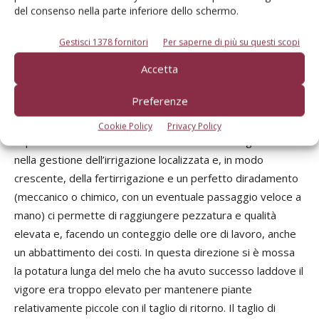
macchina, indiscriminata, in alto, quando la pianta in estate
del consenso nella parte inferiore dello schermo.
ha superato l’altezza consentita dal passaggio della
Gestisci 1378 fornitori
Per saperne di più su questi scopi
macchina scavallatrice. Se facessimo il contrario avremmo
una bella siepe….da foglia!
Accetta
Preferenze
Il cambiamento della potatura deriva anche
dall’introduzione di nuove varietà molto produttive e capaci
Cookie Policy
Privacy Policy
di produrre bene su rami deboli e brindilli. L’integrazione
nella gestione dell’irrigazione localizzata e, in modo
crescente, della fertirrigazione e un perfetto diradamento
(meccanico o chimico, con un eventuale passaggio veloce a
mano) ci permette di raggiungere pezzatura e qualità
elevata e, facendo un conteggio delle ore di lavoro, anche
un abbattimento dei costi. In questa direzione si è mossa
la potatura lunga del melo che ha avuto successo laddove il
vigore era troppo elevato per mantenere piante
relativamente piccole con il taglio di ritorno. Il taglio di