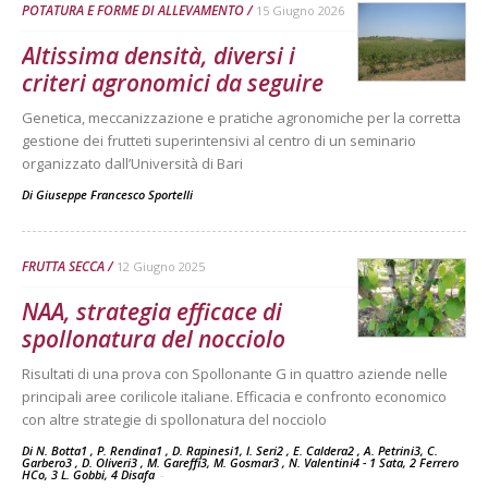
POTATURA E FORME DI ALLEVAMENTO
15 Giugno 2026
Altissima densità, diversi i
criteri agronomici da seguire
Genetica, meccanizzazione e pratiche agronomiche per la corretta
gestione dei frutteti superintensivi al centro di un seminario
organizzato dall’Università di Bari
Di
Giuseppe Francesco Sportelli
FRUTTA SECCA
12 Giugno 2025
NAA, strategia efficace di
spollonatura del nocciolo
Risultati di una prova con Spollonante G in quattro aziende nelle
principali aree corilicole italiane. Efficacia e confronto economico
con altre strategie di spollonatura del nocciolo
Di N. Botta1 , P. Rendina1 , D. Rapinesi1, I. Seri2 , E. Caldera2 , A. Petrini3, C.
Garbero3 , D. Oliveri3 , M. Gareffi3, M. Gosmar3 , N. Valentini4 - 1 Sata, 2 Ferrero
HCo, 3 L. Gobbi, 4 Disafa
-