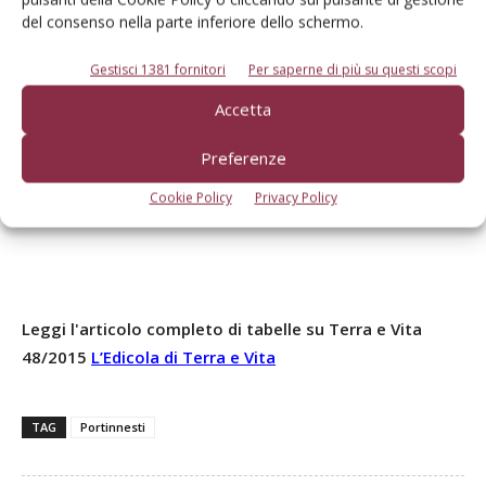
per le cultivar che ben si prestano e nei terreni idonei, è la
del consenso nella parte inferiore dello schermo.
forma d’allevamento che meglio coniuga le esigenze
Gestisci 1381 fornitori
Per saperne di più su questi scopi
agronomiche con quelle economiche nella coltivazione del
melo.
Accetta
Preferenze
Cookie Policy
Privacy Policy
Leggi l'articolo completo di tabelle su Terra e Vita
48/2015
L’Edicola di Terra e Vita
TAG
Portinnesti