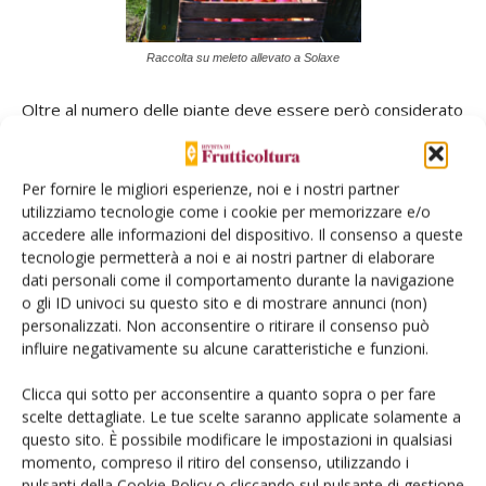
Raccolta su meleto allevato a Solaxe
Oltre al numero delle piante deve essere però considerato
un ulteriore aspetto legato alla differente distanza fra le
file che incide in modo rilevante sul costo annuo di
Per fornire le migliori esperienze, noi e i nostri partner
ammortamento della struttura. In linea di massima si
utilizziamo tecnologie come i cookie per memorizzare e/o
consideri che passando dal sesto fra le file di 4 m del
accedere alle informazioni del dispositivo. Il consenso a queste
solaxe ai 3,2 m del doppio asse si intensifica il numero dei
tecnologie permetterà a noi e ai nostri partner di elaborare
filari del 20% incrementando al tempo stesso il costo di
dati personali come il comportamento durante la navigazione
o gli ID univoci su questo sito e di mostrare annunci (non)
realizzazione della struttura di sostegno e antigrandine
personalizzati. Non acconsentire o ritirare il consenso può
oltre che dell’impianto di irrigazione. Incremento di costo
influire negativamente su alcune caratteristiche e funzioni.
che pur non essendo del tutto proporzionale comporta un
maggiore onere che, riferito ad ettaro, può essere stimato
Clicca qui sotto per acconsentire a quanto sopra o per fare
scelte dettagliate. Le tue scelte saranno applicate solamente a
in circa 5mila €/ha che corrispondono ad un maggior costo
questo sito. È possibile modificare le impostazioni in qualsiasi
annuo di ammortamento della struttura di circa 450 €/anno.
momento, compreso il ritiro del consenso, utilizzando i
Stando a queste considerazioni è evidente che il solaxe,
pulsanti della Cookie Policy o cliccando sul pulsante di gestione