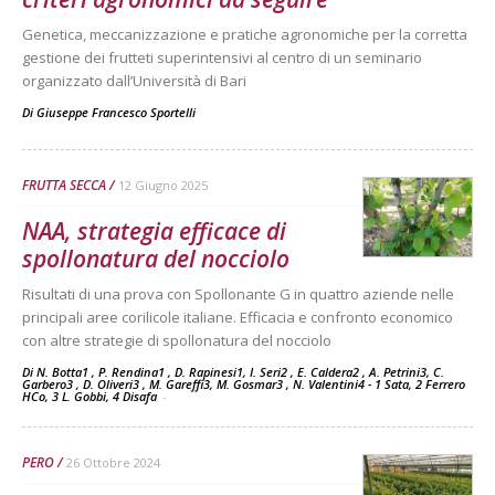
Genetica, meccanizzazione e pratiche agronomiche per la corretta
gestione dei frutteti superintensivi al centro di un seminario
organizzato dall’Università di Bari
Di
Giuseppe Francesco Sportelli
FRUTTA SECCA
12 Giugno 2025
NAA, strategia efficace di
spollonatura del nocciolo
Risultati di una prova con Spollonante G in quattro aziende nelle
principali aree corilicole italiane. Efficacia e confronto economico
con altre strategie di spollonatura del nocciolo
Di N. Botta1 , P. Rendina1 , D. Rapinesi1, I. Seri2 , E. Caldera2 , A. Petrini3, C.
Garbero3 , D. Oliveri3 , M. Gareffi3, M. Gosmar3 , N. Valentini4 - 1 Sata, 2 Ferrero
HCo, 3 L. Gobbi, 4 Disafa
-
PERO
26 Ottobre 2024