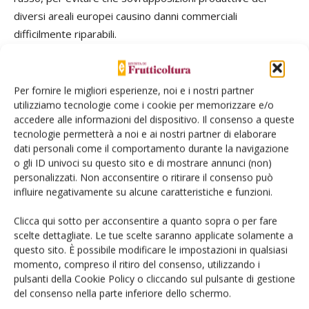
diversi areali europei causino danni commerciali
difficilmente riparabili.
Siamo comunque certi che nella stagione 2015, grazie ad
una disponibilità complessiva di drupacee in Europa
Per fornire le migliori esperienze, noi e i nostri partner
utilizziamo tecnologie come i cookie per memorizzare e/o
leggermente inferiore allo scorso anno e con l’aiuto del
accedere alle informazioni del dispositivo. Il consenso a queste
clima, che nella prima quindicina di giugno ha facilitato
tecnologie permetterà a noi e ai nostri partner di elaborare
l’ottenimento di una buona qualità in campo e favorito
dati personali come il comportamento durante la navigazione
l’aumento dei consumi, permetterà di realizzare quotazioni
o gli ID univoci su questo sito e di mostrare annunci (non)
che consentano all’intera filiera (in particolare la
personalizzati. Non acconsentire o ritirare il consenso può
influire negativamente su alcune caratteristiche e funzioni.
produzione) di continuare a credere in un comparto che
tanto ha dato all’ortofrutticoltura italiana.
Clicca qui sotto per acconsentire a quanto sopra o per fare
scelte dettagliate. Le tue scelte saranno applicate solamente a
questo sito. È possibile modificare le impostazioni in qualsiasi
momento, compreso il ritiro del consenso, utilizzando i
pulsanti della Cookie Policy o cliccando sul pulsante di gestione
del consenso nella parte inferiore dello schermo.