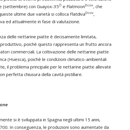
Ò
Dcov
nlude (settembre) con Guayox-35
e Flatmoon
, che
Dcov
este ultime due varietà si colloca Flatdiva
,
va ed attualmente in fase di valutazione.
za delle nettarine piatte è decisamente limitata,
 produttivo, poichè questo rappresenta un frutto ancora
tori commerciali. La coltivazione delle nettarine piatte
inca (Huesca), poichè le condizioni climatico-ambientali
, il problema principale per le nettarine piatte allevate
 perfetta chiusura della cavità pistillare.
ione
nte si è sviluppata in Spagna negli ultimi 15 anni,
1.700. In conseguenza, le produzioni sono aumentate da