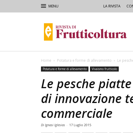
LA RIVISTA
CON
Rivista
di
Frutticoltura
e
Ortofloricoltura
Home
Potatura e forme di allevamento
Le pesche
Potatura e forme di allevamento
Vivaismo frutticolo
Le pesche piatte
di innovazione t
commerciale
Di Ignasi Iglesias
-
17 Luglio 2015