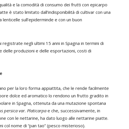
 qualità e la comodità di consumo dei frutti con epicarpo
tte è stato limitato dall’indisponibilità di cultivar con una
da lenticelle sull’epiderminde e con un buon
i registrate negli ultimi 15 anni in Spagna in termini di
e delle produzioni e delle esportazioni, costi di
le
ano per la loro forma appiattita, che le rende facilmente
 sapore dolce ed aromatico lo rendono un frutto gradito in
opolare in Spagna, ottenuta da una mutazione spontana
s persica var. Platicarpa
e che, successivamente, in
e con le nettarine, ha dato luogo alle nettarine piatte.
ni col nome di “pan tao” (pesco misterioso).