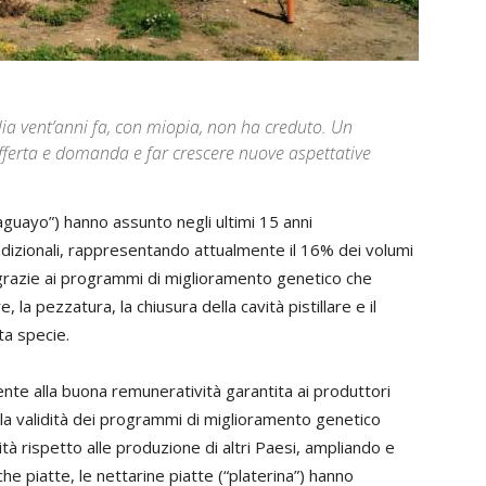
lia vent’anni fa, con miopia, non ha creduto. Un
ferta e domanda e far crescere nuove aspettative
aguayo”) hanno assunto negli ultimi 15 anni
adizionali, rappresentando attualmente il 16% dei volumi
ò grazie ai programmi di miglioramento genetico che
 la pezzatura, la chiusura della cavità pistillare e il
ta specie.
nte alla buona remuneratività garantita ai produttori
la validità dei programmi di miglioramento genetico
à rispetto alle produzione di altri Paesi, ampliando e
che piatte, le nettarine piatte (“platerina”) hanno