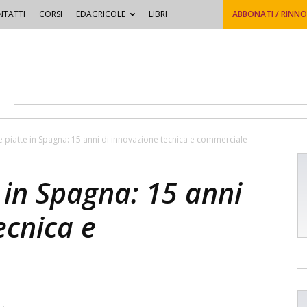
TATTI
CORSI
EDAGRICOLE
LIBRI
ABBONATI / RINN
 piatte in Spagna: 15 anni di innovazione tecnica e commerciale
 in Spagna: 15 anni
ecnica e