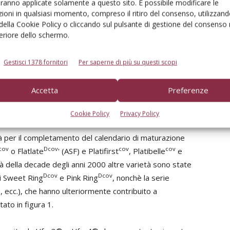
aranno applicate solamente a questo sito. È possibile modificare le
 si è tradotto in un aumento della remuneratività per i
ioni in qualsiasi momento, compreso il ritiro del consenso, utilizzand
erato il valore di 1 €/kg, anche in annate di forte crisi di
 della Cookie Policy o cliccando sul pulsante di gestione del consenso 
feriore dello schermo.
liato e/o completato la gamma varietale avviando di
Gestisci 1378 fornitori
Per saperne di più su questi scopi
ianti che utilizzavano, principlamente, Sweet Cap®, Ufo-
cov
cov
e da PSB Producción Vegetal (es. Carioca
, Samanta
,
Accetta
Preferenze
Dcov
Dcov
Dcov
, Flatreine
, Flastar
ecc.), dall’Inra-QN, da
Cookie Policy
Privacy Policy
à per il completamento del calendario di maturazione
cov
Dcov
cov
cov
o Flatlate
' (ASF) e Platifirst
, Platibelle
e
à della decade degli anni 2000 altre varietà sono state
Dcov
Dcov
li Sweet Ring
e Pink Ring
, nonchè la serie
cc.), che hanno ulteriormente contribuito a
ato in figura 1.