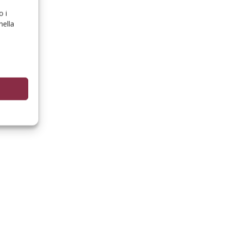
o i
nella