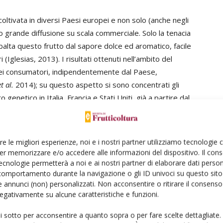
 coltivata in diversi Paesi europei e non solo (anche negli
uto grande diffusione su scala commerciale. Solo la tenacia
 ribalta questo frutto dal sapore dolce ed aromatico, facile
glesias, 2013). I risultati ottenuti nell’ambito del
 dei consumatori, indipendentemente dal Paese,
et al.
2014); su questo aspetto si sono concentrati gli
genetico in Italia, Francia e Stati Uniti, già a partire dal
mmi francesi condotti dall’Inra di Bordeaxu (R. Monet)
di Roma guidati dal A. Nicotra e L. Conte, quelli dell’USDA
 di Rutgers (New Jersey) da J. Goffreda. Altri
re le migliori esperienze, noi e i nostri partner utilizziamo tecnologie
successivamente, dai quali sono state ottenute numerose
er memorizzare e/o accedere alle informazioni del dispositivo. Il con
e, sia in fase avanzata di valutazione, come nel caso di
ecnologie permetterà a noi e ai nostri partner di elaborare dati person
comportamento durante la navigazione o gli ID univoci su questo sito 
it Futur.
 annunci (non) personalizzati. Non acconsentire o ritirare il consens
 negativamente su alcune caratteristiche e funzioni.
uesta nuova tipologia di frutto ha avuto qualche
ivamente si è assistito ad un successo insperato, sia
ui sotto per acconsentire a quanto sopra o per fare scelte dettagliate.