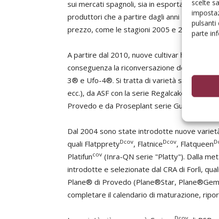
scelte s
sui mercati spagnoli, sia in esportazione. Ciò
impostaz
produttori che a partire dagli anni 2000 ha sup
pulsanti
prezzo, come le stagioni 2005 e 2011.
parte in
A partire dal 2010, nuove cultivar hanno amp
conseguenza la riconversazione dei primi imp
3® e Ufo-4®. Si tratta di varietà selezionat
ecc.), da ASF con la serie Regalcake (Flatchief
Ò
Provedo e da Proseplant serie Guayox
.
Dal 2004 sono state introdotte nuove variet
Dcov
Dcov
D
quali Flatpprety
, Flatnice
, Flatqueen
cov
Platifun
(Inra-QN serie "Platty"). Dalla met
introdotte e selezionate dal CRA di Forlì, qua
Plane® di Provedo (Plane®Star, Plane®Gem, e
completare il calendario di maturazione, riport
Dcov