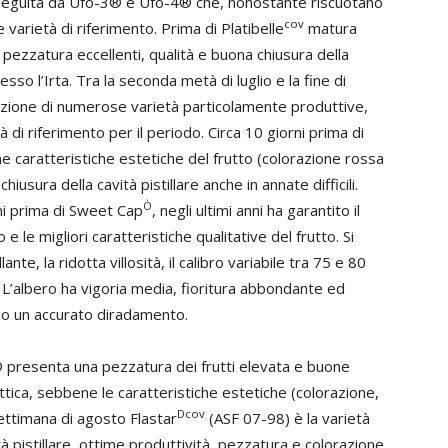
seguita da Ufo-3® e Ufo-4® che, nonostante riscuotano
cov
 varietà di riferimento. Prima di Platibelle
matura
 pezzatura eccellenti, qualità e buona chiusura della
esso l’Irta. Tra la seconda metà di luglio e la fine di
razione di numerose varietà particolamente produttive,
 di riferimento per il periodo. Circa 10 giorni prima di
me caratteristiche estetiche del frutto (colorazione rossa
iusura della cavità pistillare anche in annate difficili.
Ò
ni prima di Sweet Cap
, negli ultimi anni ha garantito il
le migliori caratteristiche qualitative del frutto. Si
ante, la ridotta villosità, il calibro variabile tra 75 e 80
. L’albero ha vigoria media, fioritura abbondante ed
io un accurato diradamento.
presenta una pezzatura dei frutti elevata e buone
tica, sebbene le caratteristiche estetiche (colorazione,
Dcov
 settimana di agosto Flastar
(ASF 07-98) è la varietà
à pistillare, ottime produttività, pezzatura e colorazione