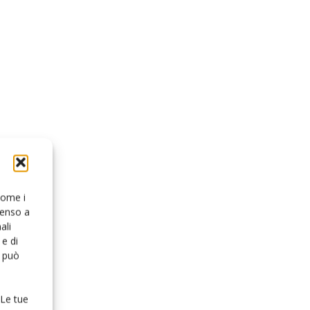
 come i
senso a
ali
e di
o può
 Le tue