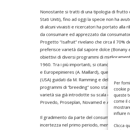
Nonostante si tratti di una tipologia di frutto
Stati Uniti), fino ad oggi la specie non ha av
di alcuni vivaisti e ricercatori ha portato alla
da consumare ed apprezzato dai consumatori (I
Progetto “Isafruit” rivelano che circa il 70%
preferisce varietà dal sapore dolce (Bonany
obiettivi di diversi programmi di miglioramento 
1960. Tra i più importanti, si citano i progra
e Europepinieres (A. Maillard), quelli del CRA 
(USA) guidati da M. Ramming e dell’Università
Per forni
programmi di “breeding” sono stati avviati 
cookie p
varietà sia già introdotte su scala commercial
queste t
come il 
Provedo, Proseplan, Novamed e ASF-IRTA-Fru
mostrare
influire
Il gradimento da parte del consumatore per q
incertezza nel primo periodo, mentre success
Clicca q