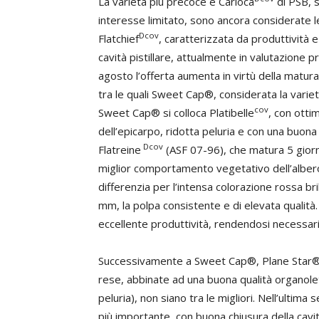
La varietà più precoce è Carioca
di PSB, 
interesse limitato, sono ancora considerate le
Dcov
Flatchief
, caratterizzata da produttività e
cavità pistillare, attualmente in valutazione pr
agosto l’offerta aumenta in virtù della matu
tra le quali Sweet Cap®, considerata la varietà
cov
Sweet Cap® si colloca Platibelle
, con otti
dell’epicarpo, ridotta peluria e con una buona ch
Dcov
Flatreine
(ASF 07-96), che matura 5 gior
miglior comportamento vegetativo dell’albero e 
differenzia per l’intensa colorazione rossa brill
mm, la polpa consistente e di elevata qualità
eccellente produttività, rendendosi necessar
Successivamente a Sweet Cap®, Plane Star® 
rese, abbinate ad una buona qualità organolet
peluria), non siano tra le migliori. Nell’ultima
più importante, con buona chiusura della cavit