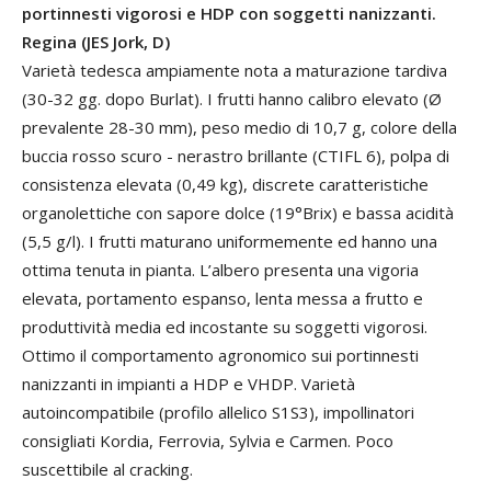
portinnesti vigorosi e HDP con soggetti nanizzanti.
Regina (JES Jork, D)
Varietà tedesca ampiamente nota a maturazione tardiva
(30-32 gg. dopo Burlat). I frutti hanno calibro elevato (Ø
prevalente 28-30 mm), peso medio di 10,7 g, colore della
buccia rosso scuro - nerastro brillante (CTIFL 6), polpa di
consistenza elevata (0,49 kg), discrete caratteristiche
organolettiche con sapore dolce (19°Brix) e bassa acidità
(5,5 g/l). I frutti maturano uniformemente ed hanno una
ottima tenuta in pianta. L’albero presenta una vigoria
elevata, portamento espanso, lenta messa a frutto e
produttività media ed incostante su soggetti vigorosi.
Ottimo il comportamento agronomico sui portinnesti
nanizzanti in impianti a HDP e VHDP. Varietà
autoincompatibile (profilo allelico S1S3), impollinatori
consigliati Kordia, Ferrovia, Sylvia e Carmen. Poco
suscettibile al cracking.