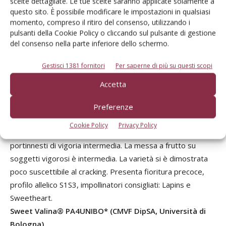
intermedia (18-20 gg. dopo Burlat). I frutti hanno calibro
scelte dettagliate. Le tue scelte saranno applicate solamente a
questo sito. È possibile modificare le impostazioni in qualsiasi
elevato (Ø prevalente 30 mm), peso medio di 12,5 g,
momento, compreso il ritiro del consenso, utilizzando i
buccia di colore nerastro (CTIFL 6), polpa molto
pulsanti della Cookie Policy o cliccando sul pulsante di gestione
consistente (0,51 kg), di ottimo sapore, dolce (18,3 °Brix)
del consenso nella parte inferiore dello schermo.
con acidità media (7 g/l). I frutti di Black Star sono molto
Gestisci 1381 fornitori
Per saperne di più su questi scopi
simili ai classici Duroni di Vignola, maturano uniformemente
ed hanno una ottima tenuta in pianta. L’albero ha vigoria
Accetta
medio elevata, portamento semi espanso con una buona
ramificazione laterale. Produce prevalentemente su dardi e
Preferenze
sulle gemme a fiore alla base dei rami di un anno. La
Cookie Policy
Privacy Policy
produttività è costante e molto elevata soprattutto sui
portinnesti di vigoria intermedia. La messa a frutto su
soggetti vigorosi è intermedia. La varietà si è dimostrata
poco suscettibile al cracking. Presenta fioritura precoce,
profilo allelico S1S3, impollinatori consigliati: Lapins e
Sweetheart.
Sweet Valina® PA4UNIBO* (CMVF DipSA, Università di
Bologna)