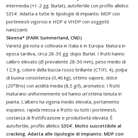
intermedia (+1-2 gg. Burlat), autofertile con profilo allelico
S3S4’. Adatta a tutte le tipologie di impianto: MDP con
portinnesti vigorosi e HDP e VHDP con soggetti
nanizzanti.
Skeena* (PARK Summerland, CND)
Varietà già nota e coltivata in Italia e in Europa. Matura in
epoca tardiva, circa 28-30 gg. dopo Burlat. I frutti hanno
calibro elevato (Ø prevalente 28-30 mm), peso medio di
12,9 g, colore della buccia rosso brillante (CTIFL 4), polpa
di buona consistenza (0,46 kg), ottimo sapore, dolce
(20°Brix) con acidità media (8,5 g/l), aromatico. I frutti
maturano uniformemente ed hanno un’ottima tenuta in
pianta. L’albero ha vigoria medio elevata, portamento
espanso, rapida messa a frutto su tutti i portinnesti,
costanza di fruttificazione e produttività elevata. È
autofertile, profilo allelico
S3S4’. Molto suscettibile al
cracking. Adatta alle tipologie di impianto: MDP con