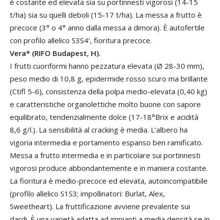
è costante ed elevata sia su portinnesti vigorosi (14-15
t/ha) sia su quelli deboli (15-17 t/ha). La messa a frutto è
precoce (3° o 4° anno dalla messa a dimora). È autofertile
con profilo allelico S3S4’, fioritura precoce.
Vera* (RIFO Budapest, H).
I frutti cuoriformi hanno pezzatura elevata (Ø 28-30 mm),
peso medio di 10,8 g, epidermide rosso scuro ma brillante
(Ctifl 5-6), consistenza della polpa medio-elevata (0,40 kg)
e caratteristiche organolettiche molto buone con sapore
equilibrato, tendenzialmente dolce (17-18°Brix e acidità
8,6 g/l.). La sensibilità al cracking è media. L’albero ha
vigoria intermedia e portamento espanso ben ramificato.
Messa a frutto intermedia e in particolare sui portinnesti
vigorosi produce abbondantemente e in maniera costante.
La fioritura è medio-precoce ed elevata, autoincompatibile
(profilo allelico S1S3; impollinatori: Burlat, Alex,
Sweetheart). La fruttificazione avviene prevalente sui
dardi. È una varietà adatta ad impianti a media densità se in