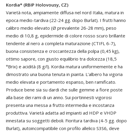
Kordia* (RBIP Holovousy, CZ)
Varietà nota, ampiamente diffusa nel nord Italia, matura in
epoca medio-tardiva (22-24 gg. dopo Burlat). I frutti hanno
calibro medio elevato (Ø prevalente 26-28 mm), peso
medio di 10,8 g, epidermide di colore rosso scuro brillante
tendente al nero a completa maturazione (CTIFL 6-7),
buona consistenza e croccantezza della polpa (0,45 kg),
ottimo sapore, con giusto equilibrio tra dolcezza (18,5
°Brix) e acidità (8 g/l). Kordia matura uniformemente e ha
dimostrato una buona tenuta in pianta. L’albero ha vigoria
medio elevata e portamento espanso, ben ramificato.
Produce bene sia su dardi che sulle gemme a fiore poste
alla base dei rami di un anno. Sui portinnesti vigorosi
presenta una messa a frutto intermedia e incostanza
produttiva. Varietà adatta ad impianti ad HDP e VHDP
innestata su soggetti deboli. Fioritura tardiva (4-5 gg. dopo
Burlat), autoincompatibile con profilo allelico S3S6, deve