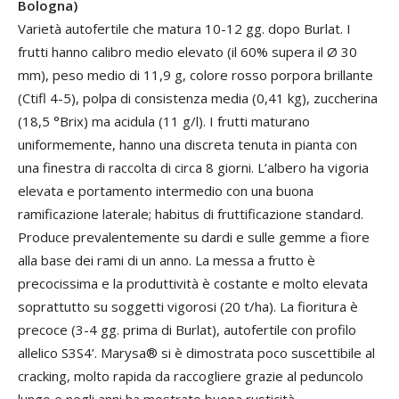
Bologna)
Varietà autofertile che matura 10-12 gg. dopo Burlat. I
frutti hanno calibro medio elevato (il 60% supera il Ø 30
mm), peso medio di 11,9 g, colore rosso porpora brillante
(Ctifl 4-5), polpa di consistenza media (0,41 kg), zuccherina
(18,5 °Brix) ma acidula (11 g/l). I frutti maturano
uniformemente, hanno una discreta tenuta in pianta con
una finestra di raccolta di circa 8 giorni. L’albero ha vigoria
elevata e portamento intermedio con una buona
ramificazione laterale; habitus di fruttificazione standard.
Produce prevalentemente su dardi e sulle gemme a fiore
alla base dei rami di un anno. La messa a frutto è
precocissima e la produttività è costante e molto elevata
soprattutto su soggetti vigorosi (20 t/ha). La fioritura è
precoce (3-4 gg. prima di Burlat), autofertile con profilo
allelico S3S4’. Marysa® si è dimostrata poco suscettibile al
cracking, molto rapida da raccogliere grazie al peduncolo