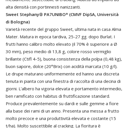
alta densità con portinnesti nanizzanti.
Sweet Stephany® PA7UNIBO* (CMVF DipSA, Università
di Bologna)
Varietà recente del gruppo Sweet, ultima nata in casa Alma
Mater. Matura in epoca tardiva, 25-27 gg. dopo Burlat. I
frutti hanno calibro molto elevato (il 70% è superiore a Ø
30 mm), peso medio di 13,8 g, colore rosso vermiglio
brillante (Ctifl 4-5), buona consistenza della polpa (0,48 kg),
buon sapore, dolce (20°Brix) con acidità marcata (10 g/l).
Le drupe maturano uniformemente ed hanno una discreta
tenuta in pianta con una finestra di raccolta di una decina di
giorni. L’albero ha vigoria elevata e portamento intermedio,
ben ramificato con habitus di fruttificazione standard.
Produce prevalentemente su dardi e sulle gemme a fiore
alla base dei rami di un anno. Presenta una messa a frutto
molto precoce e una produttività elevata e costante (15
t/ha). Molto suscettibile al cracking. La fioritura è