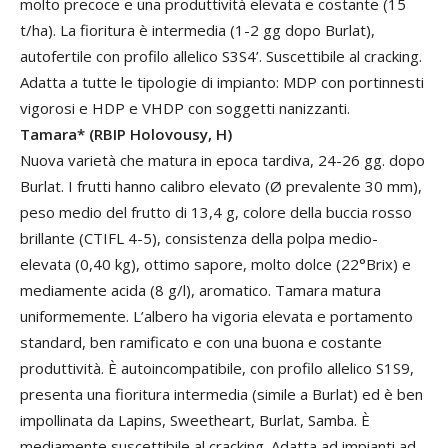
molto precoce e una produttività elevata e costante (15
t/ha). La fioritura è intermedia (1-2 gg dopo Burlat),
autofertile con profilo allelico S3S4’. Suscettibile al cracking.
Adatta a tutte le tipologie di impianto: MDP con portinnesti
vigorosi e HDP e VHDP con soggetti nanizzanti.
Tamara* (RBIP Holovousy, H)
Nuova varietà che matura in epoca tardiva, 24-26 gg. dopo
Burlat. I frutti hanno calibro elevato (Ø prevalente 30 mm),
peso medio del frutto di 13,4 g, colore della buccia rosso
brillante (CTIFL 4-5), consistenza della polpa medio-
elevata (0,40 kg), ottimo sapore, molto dolce (22°Brix) e
mediamente acida (8 g/l), aromatico. Tamara matura
uniformemente. L’albero ha vigoria elevata e portamento
standard, ben ramificato e con una buona e costante
produttività. È autoincompatibile, con profilo allelico S1S9,
presenta una fioritura intermedia (simile a Burlat) ed è ben
impollinata da Lapins, Sweetheart, Burlat, Samba. È
mediamente suscettibile al cracking. Adatta ad impianti ad