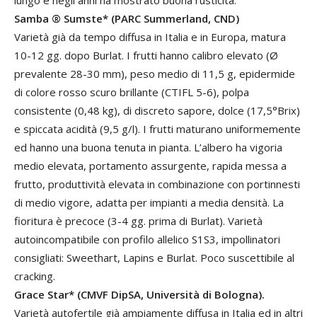
lungo e negli anni ha mostrato buona rusticità.
Samba ® Sumste* (PARC Summerland, CND)
Varietà già da tempo diffusa in Italia e in Europa, matura
10-12 gg. dopo Burlat. I frutti hanno calibro elevato (Ø
prevalente 28-30 mm), peso medio di 11,5 g, epidermide
di colore rosso scuro brillante (CTIFL 5-6), polpa
consistente (0,48 kg), di discreto sapore, dolce (17,5°Brix)
e spiccata acidità (9,5 g/l). I frutti maturano uniformemente
ed hanno una buona tenuta in pianta. L’albero ha vigoria
medio elevata, portamento assurgente, rapida messa a
frutto, produttività elevata in combinazione con portinnesti
di medio vigore, adatta per impianti a media densità. La
fioritura è precoce (3-4 gg. prima di Burlat). Varietà
autoincompatibile con profilo allelico S1S3, impollinatori
consigliati: Sweethart, Lapins e Burlat. Poco suscettibile al
cracking.
Grace Star* (CMVF DipSA, Università di Bologna).
Varietà autofertile già ampiamente diffusa in Italia ed in altri