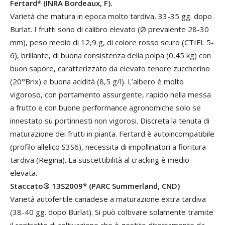
Fertard* (INRA Bordeaux, F).
Varietà che matura in epoca molto tardiva, 33-35 gg. dopo
Burlat. I frutti sono di calibro elevato (Ø prevalente 28-30
mm), peso medio di 12,9 g, di colore rosso scuro (CTIFL 5-
6), brillante, di buona consistenza della polpa (0,45 kg) con
buon sapore, caratterizzato da elevato tenore zuccherino
(20°Brix) e buona acidità (8,5 g/l). L’albero è molto
vigoroso, con portamento assurgente, rapido nella messa
a frutto e con buone performance agronomiche solo se
innestato su portinnesti non vigorosi. Discreta la tenuta di
maturazione dei frutti in pianta. Fertard è autoincompatibile
(profilo allelico S3S6), necessita di impollinatori a fioritura
tardiva (Regina). La suscettibilità al cracking è medio-
elevata.
Staccato® 13S2009* (PARC Summerland, CND)
Varietà autofertile canadese a maturazione extra tardiva
(38-40 gg. dopo Burlat). Si può coltivare solamente tramite