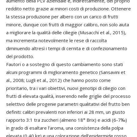
aumento della PLV aziendale e, indirettamente, del proprio
reddito netto grazie ai minori costi di produzione. Ottenere
la stessa produzione per albero con un carico di frutti
minore, dunque con frutti di maggior calibro, non solo aiuta
a migliorare la qualità delle ciliegie (Musacchi et al., 2015),
ma incrementa notevolmente le rese di raccolta
diminuendo altresì i tempi di cernita e di confezionamento
del prodotto.
Fautori o a sostegno di questo cambiamento sono stati
alcuni programmi di miglioramento genetico (Sansavini et
al., 2008; Lugli et al., 2012) che hanno posto come
prioritario, tra i vari obiettivi, nuovi genotipi di ciliegio con
frutti di elevata qualità, inserendo nelle griglie del processo
selettivo delle progenie parametri qualitativi del frutto ben
definiti: calibri prevalenti non inferiori ai 28 mm, un giusto
rapporto 3:1 tra zuccheri (almeno 18° Brix) e acidi (6-7‰)
in grado di esaltare l’aroma, una consistenza della polpa
elevata (0,40 kg) e una colorazione dell’epidermide rosso