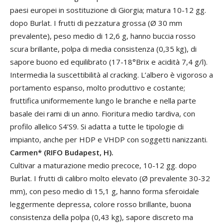
paesi europei in sostituzione di Giorgia; matura 10-12 gg.
dopo Burlat. I frutti di pezzatura grossa (Ø 30 mm
prevalente), peso medio di 12,6 g, hanno buccia rosso
scura brillante, polpa di media consistenza (0,35 kg), di
sapore buono ed equilibrato (17-18°Brix e acidità 7,4 g/l).
Intermedia la suscettibilità al cracking. L’albero è vigoroso a
portamento espanso, molto produttivo e costante;
fruttifica uniformemente lungo le branche e nella parte
basale dei rami di un anno. Fioritura medio tardiva, con
profilo allelico S4’S9. Si adatta a tutte le tipologie di
impianto, anche per HDP e VHDP con soggetti nanizzanti.
Carmen* (RIFO Budapest, H).
Cultivar a maturazione medio precoce, 10-12 gg. dopo
Burlat. I frutti di calibro molto elevato (Ø prevalente 30-32
mm), con peso medio di 15,1 g, hanno forma sferoidale
leggermente depressa, colore rosso brillante, buona
consistenza della polpa (0,43 kg), sapore discreto ma