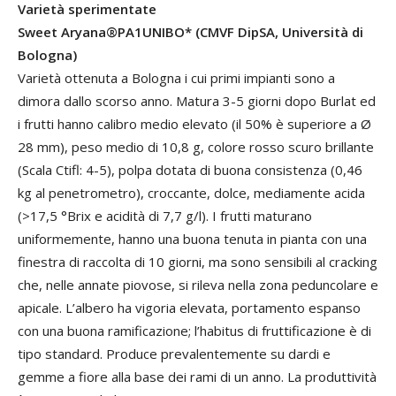
Varietà sperimentate
Sweet Aryana®PA1UNIBO* (CMVF DipSA, Università di
Bologna)
Varietà ottenuta a Bologna i cui primi impianti sono a
dimora dallo scorso anno. Matura 3-5 giorni dopo Burlat ed
i frutti hanno calibro medio elevato (il 50% è superiore a Ø
28 mm), peso medio di 10,8 g, colore rosso scuro brillante
(Scala Ctifl: 4-5), polpa dotata di buona consistenza (0,46
kg al penetrometro), croccante, dolce, mediamente acida
(>17,5 °Brix e acidità di 7,7 g/l). I frutti maturano
uniformemente, hanno una buona tenuta in pianta con una
finestra di raccolta di 10 giorni, ma sono sensibili al cracking
che, nelle annate piovose, si rileva nella zona peduncolare e
apicale. L’albero ha vigoria elevata, portamento espanso
con una buona ramificazione; l’habitus di fruttificazione è di
tipo standard. Produce prevalentemente su dardi e
gemme a fiore alla base dei rami di un anno. La produttività