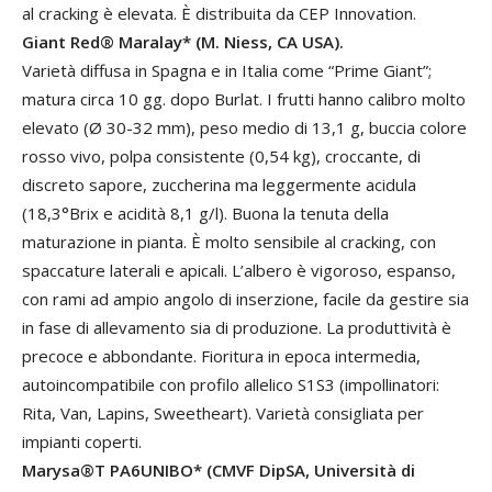
al cracking è elevata. È distribuita da CEP Innovation.
Giant Red® Maralay* (M. Niess, CA USA).
Varietà diffusa in Spagna e in Italia come “Prime Giant”;
matura circa 10 gg. dopo Burlat. I frutti hanno calibro molto
elevato (Ø 30-32 mm), peso medio di 13,1 g, buccia colore
rosso vivo, polpa consistente (0,54 kg), croccante, di
discreto sapore, zuccherina ma leggermente acidula
(18,3°Brix e acidità 8,1 g/l). Buona la tenuta della
maturazione in pianta. È molto sensibile al cracking, con
spaccature laterali e apicali. L’albero è vigoroso, espanso,
con rami ad ampio angolo di inserzione, facile da gestire sia
in fase di allevamento sia di produzione. La produttività è
precoce e abbondante. Fioritura in epoca intermedia,
autoincompatibile con profilo allelico S1S3 (impollinatori:
Rita, Van, Lapins, Sweetheart). Varietà consigliata per
impianti coperti.
Marysa®T PA6UNIBO* (CMVF DipSA, Università di