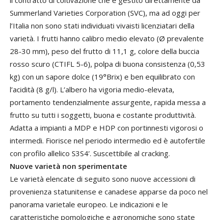
il contratto di coltivazione che è gestito direttamente da
Summerland Varieties Corporation (SVC), ma ad oggi per
l’Italia non sono stati individuati vivaisti licenziatari della
varietà. I frutti hanno calibro medio elevato (Ø prevalente
28-30 mm), peso del frutto di 11,1 g, colore della buccia
rosso scuro (CTIFL 5-6), polpa di buona consistenza (0,53
kg) con un sapore dolce (19°Brix) e ben equilibrato con
l’acidità (8 g/l). L’albero ha vigoria medio-elevata,
portamento tendenzialmente assurgente, rapida messa a
frutto su tutti i soggetti, buona e costante produttività.
Adatta a impianti a MDP e HDP con portinnesti vigorosi o
intermedi. Fiorisce nel periodo intermedio ed è autofertile
con profilo allelico S3S4’. Suscettibile al cracking.
Nuove varietà non sperimentate
Le varietà elencate di seguito sono nuove accessioni di
provenienza statunitense e canadese apparse da poco nel
panorama varietale europeo. Le indicazioni e le
caratteristiche pomologiche e agronomiche sono state