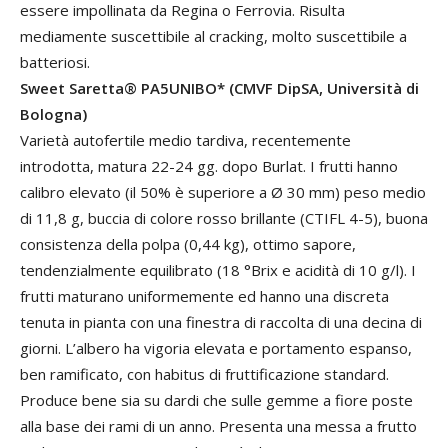
essere impollinata da Regina o Ferrovia. Risulta
mediamente suscettibile al cracking, molto suscettibile a
batteriosi.
Sweet Saretta® PA5UNIBO* (CMVF DipSA, Università di
Bologna)
Varietà autofertile medio tardiva, recentemente
introdotta, matura 22-24 gg. dopo Burlat. I frutti hanno
calibro elevato (il 50% è superiore a Ø 30 mm) peso medio
di 11,8 g, buccia di colore rosso brillante (CTIFL 4-5), buona
consistenza della polpa (0,44 kg), ottimo sapore,
tendenzialmente equilibrato (18 °Brix e acidità di 10 g/l). I
frutti maturano uniformemente ed hanno una discreta
tenuta in pianta con una finestra di raccolta di una decina di
giorni. L’albero ha vigoria elevata e portamento espanso,
ben ramificato, con habitus di fruttificazione standard.
Produce bene sia su dardi che sulle gemme a fiore poste
alla base dei rami di un anno. Presenta una messa a frutto