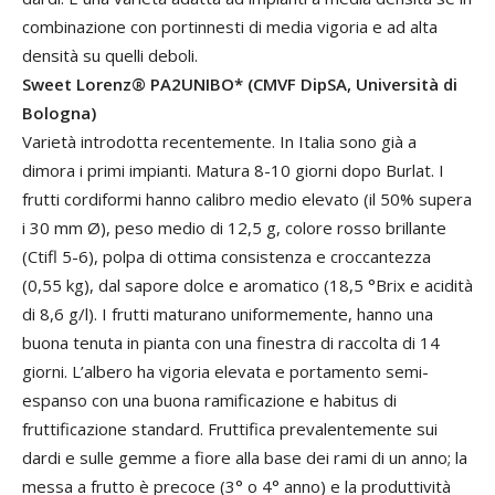
combinazione con portinnesti di media vigoria e ad alta
densità su quelli deboli.
Sweet Lorenz® PA2UNIBO* (CMVF DipSA, Università di
Bologna)
Varietà introdotta recentemente. In Italia sono già a
dimora i primi impianti. Matura 8-10 giorni dopo Burlat. I
frutti cordiformi hanno calibro medio elevato (il 50% supera
i 30 mm Ø), peso medio di 12,5 g, colore rosso brillante
(Ctifl 5-6), polpa di ottima consistenza e croccantezza
(0,55 kg), dal sapore dolce e aromatico (18,5 °Brix e acidità
di 8,6 g/l). I frutti maturano uniformemente, hanno una
buona tenuta in pianta con una finestra di raccolta di 14
giorni. L’albero ha vigoria elevata e portamento semi-
espanso con una buona ramificazione e habitus di
fruttificazione standard. Fruttifica prevalentemente sui
dardi e sulle gemme a fiore alla base dei rami di un anno; la
messa a frutto è precoce (3° o 4° anno) e la produttività