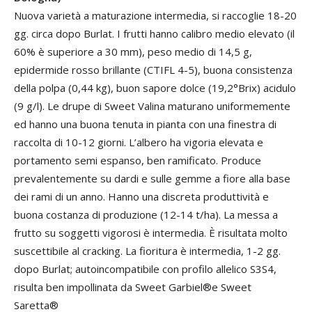
Nuova varietà a maturazione intermedia, si raccoglie 18-20
gg. circa dopo Burlat. I frutti hanno calibro medio elevato (il
60% è superiore a 30 mm), peso medio di 14,5 g,
epidermide rosso brillante (CTIFL 4-5), buona consistenza
della polpa (0,44 kg), buon sapore dolce (19,2°Brix) acidulo
(9 g/l). Le drupe di Sweet Valina maturano uniformemente
ed hanno una buona tenuta in pianta con una finestra di
raccolta di 10-12 giorni. L’albero ha vigoria elevata e
portamento semi espanso, ben ramificato. Produce
prevalentemente su dardi e sulle gemme a fiore alla base
dei rami di un anno. Hanno una discreta produttività e
buona costanza di produzione (12-14 t/ha). La messa a
frutto su soggetti vigorosi è intermedia. È risultata molto
suscettibile al cracking. La fioritura è intermedia, 1-2 gg.
dopo Burlat; autoincompatibile con profilo allelico S3S4,
risulta ben impollinata da Sweet Garbiel®e Sweet
Saretta®