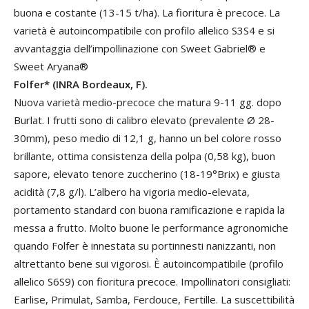
buona e costante (13-15 t/ha). La fioritura è precoce. La
varietà è autoincompatibile con profilo allelico S3S4 e si
avvantaggia dell’impollinazione con Sweet Gabriel® e
Sweet Aryana®
Folfer* (INRA Bordeaux, F).
Nuova varietà medio-precoce che matura 9-11 gg. dopo
Burlat. I frutti sono di calibro elevato (prevalente Ø 28-
30mm), peso medio di 12,1 g, hanno un bel colore rosso
brillante, ottima consistenza della polpa (0,58 kg), buon
sapore, elevato tenore zuccherino (18-19°Brix) e giusta
acidità (7,8 g/l). L’albero ha vigoria medio-elevata,
portamento standard con buona ramificazione e rapida la
messa a frutto. Molto buone le performance agronomiche
quando Folfer è innestata su portinnesti nanizzanti, non
altrettanto bene sui vigorosi. È autoincompatibile (profilo
allelico S6S9) con fioritura precoce. Impollinatori consigliati:
Earlise, Primulat, Samba, Ferdouce, Fertille. La suscettibilità