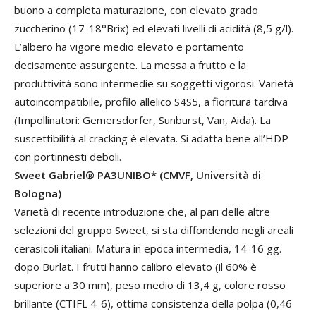
buono a completa maturazione, con elevato grado
zuccherino (17-18°Brix) ed elevati livelli di acidità (8,5 g/l).
L’albero ha vigore medio elevato e portamento
decisamente assurgente. La messa a frutto e la
produttività sono intermedie su soggetti vigorosi. Varietà
autoincompatibile, profilo allelico S4S5, a fioritura tardiva
(Impollinatori: Gemersdorfer, Sunburst, Van, Aida). La
suscettibilità al cracking è elevata. Si adatta bene all’HDP
con portinnesti deboli.
Sweet Gabriel® PA3UNIBO* (CMVF, Università di
Bologna)
Varietà di recente introduzione che, al pari delle altre
selezioni del gruppo Sweet, si sta diffondendo negli areali
cerasicoli italiani. Matura in epoca intermedia, 14-16 gg.
dopo Burlat. I frutti hanno calibro elevato (il 60% è
superiore a 30 mm), peso medio di 13,4 g, colore rosso
brillante (CTIFL 4-6), ottima consistenza della polpa (0,46