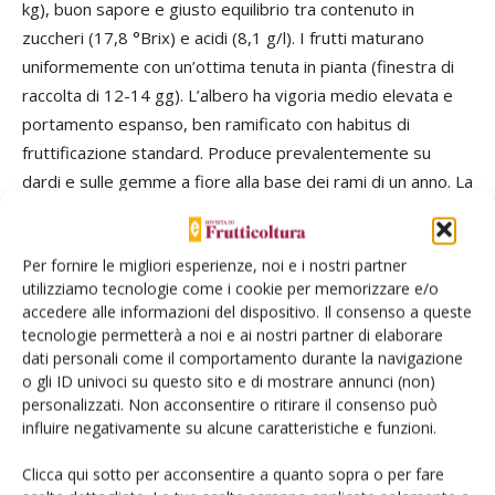
kg), buon sapore e giusto equilibrio tra contenuto in
zuccheri (17,8 °Brix) e acidi (8,1 g/l). I frutti maturano
uniformemente con un’ottima tenuta in pianta (finestra di
raccolta di 12-14 gg). L’albero ha vigoria medio elevata e
portamento espanso, ben ramificato con habitus di
fruttificazione standard. Produce prevalentemente su
dardi e sulle gemme a fiore alla base dei rami di un anno. La
messa a frutto è precocissima, molto produttiva (16-18
t/ha), costante nella fruttificazione; adatta a diverse
Per fornire le migliori esperienze, noi e i nostri partner
tipologie di impianto e forme di allevamento grazie al buon
utilizziamo tecnologie come i cookie per memorizzare e/o
comportamento dimostrato sia su soggetti vigorosi sia
accedere alle informazioni del dispositivo. Il consenso a queste
deboli. Suscettibile al cracking. La fioritura è medio precoce,
tecnologie permetterà a noi e ai nostri partner di elaborare
simile a Burlat. È autoincompatibile con profilo allelico S1S4
dati personali come il comportamento durante la navigazione
o gli ID univoci su questo sito e di mostrare annunci (non)
ed è ben impollinata da Sweet Aryana®, Sweet Lorenz®,
personalizzati. Non acconsentire o ritirare il consenso può
Sweet Valina® e Sweet Saretta®
influire negativamente su alcune caratteristiche e funzioni.
Black Star* (CMVF DipSA, Università di Bologna)
Varietà diffusamente coltivata in Italia, matura in epoca
Clicca qui sotto per acconsentire a quanto sopra o per fare