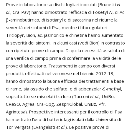
Prove in laboratorio su dischi fogliari inoculati (Brunetti
et
al
., Cra-Pav) hanno dimostrato l’efficacia di Fosetyl Al, di Ac
β-aminobutirrico, di isotianyl e di saccarina nel ridurre la
severità dei sintomi di Psa, mentre i fitoregolatori
Triclopyr, Bion, ac. jasmonico e chinetina hanno aumentato
la severità dei sintomi, in alcuni casi (vedi Bion) in contrasto
con ripetute prove di campo. Di qui la necessità assoluta di
una verifica di campo prima di confermare la validità delle
prove di laboratorio. Trattamenti in campo con diversi
prodotti, effettuati nel veronese nel biennio 2012-13,
hanno dimostrato la buona efficacia dei trattamenti a base
di rame, sia ossido che solfato, e di acibenzolar-S-methyl,
soprattutto se miscelati tra loro (Tacconi
et al
., UniBo,
CReSO, Agrea, Cra-Gpg, ZespriGlobal, UniBz, Pfr,
Agrintesa). Prospettive interessanti per il controllo di Psa
ha mostrato l’uso di batteriofagi isolati dalla Università di
Tor Vergata (Evangelisti
et al
.). Le positive prove di