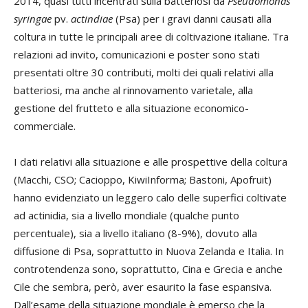
2014, quasi tutti incentrati sulla batteriosi da
Pseudomonas
syringae
pv.
actindiae
(Psa) per i gravi danni causati alla
coltura in tutte le principali aree di coltivazione italiane. Tra
relazioni ad invito, comunicazioni e poster sono stati
presentati oltre 30 contributi, molti dei quali relativi alla
batteriosi, ma anche al rinnovamento varietale, alla
gestione del frutteto e alla situazione economico-
commerciale.
I dati relativi alla situazione e alle prospettive della coltura
(Macchi, CSO; Cacioppo, KiwiInforma; Bastoni, Apofruit)
hanno evidenziato un leggero calo delle superfici coltivate
ad actinidia, sia a livello mondiale (qualche punto
percentuale), sia a livello italiano (8-9%), dovuto alla
diffusione di Psa, soprattutto in Nuova Zelanda e Italia. In
controtendenza sono, soprattutto, Cina e Grecia e anche
Cile che sembra, però, aver esaurito la fase espansiva.
Dall’esame della situazione mondiale è emerso che la