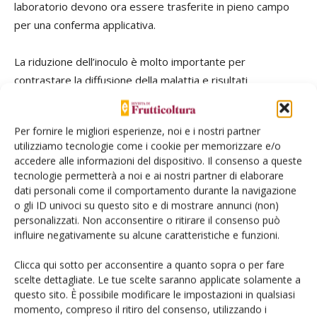
laboratorio devono ora essere trasferite in pieno campo
per una conferma applicativa.
La riduzione dell’inoculo è molto importante per
contrastare la diffusione della malattia e risultati
incoraggianti sono stati ottenuti con una macchina
operatrice in grado di trinciare il legno di potatura infetto e
Per fornire le migliori esperienze, noi e i nostri partner
di disinfettarlo con il fuoco alimentato a gas liquido
utilizziamo tecnologie come i cookie per memorizzare e/o
(Tomasoni
et al
., Cra-Fru, Cra-Ing, Officine Mengozzi).
accedere alle informazioni del dispositivo. Il consenso a queste
tecnologie permetterà a noi e ai nostri partner di elaborare
Il miglioramento genetico
dati personali come il comportamento durante la navigazione
o gli ID univoci su questo sito e di mostrare annunci (non)
personalizzati. Non acconsentire o ritirare il consenso può
L’esplosione di Psa ha reso più che mai urgente il problema
influire negativamente su alcune caratteristiche e funzioni.
del miglioramento varietale per individuare cultivar più
tolleranti di quelle attualmente disponibili. Le oltre 50
Clicca qui sotto per acconsentire a quanto sopra o per fare
scelte dettagliate. Le tue scelte saranno applicate solamente a
specie di actinidia e il gran numero di genotipi presenti in
questo sito. È possibile modificare le impostazioni in qualsiasi
Cina (il Whuan Botanical Garden possiede la più ricca
momento, compreso il ritiro del consenso, utilizzando i