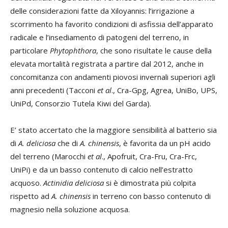
delle considerazioni fatte da Xiloyannis: l’irrigazione a
scorrimento ha favorito condizioni di asfissia dell’apparato
radicale e l’insediamento di patogeni del terreno, in
particolare
Phytophthora
, che sono risultate le cause della
elevata mortalità registrata a partire dal 2012, anche in
concomitanza con andamenti piovosi invernali superiori agli
anni precedenti (Tacconi
et al
., Cra-Gpg, Agrea, UniBo, UPS,
UniPd, Consorzio Tutela Kiwi del Garda).
E’ stato accertato che la maggiore sensibilità al batterio sia
di
A. deliciosa
che di
A.
chinensis
, è favorita da un pH acido
del terreno (Marocchi
et al
., Apofruit, Cra-Fru, Cra-Frc,
UniPi) e da un basso contenuto di calcio nell’estratto
acquoso.
Actinidia deliciosa
si è dimostrata più colpita
rispetto ad
A. chinensis
in terreno con basso contenuto di
magnesio nella soluzione acquosa.