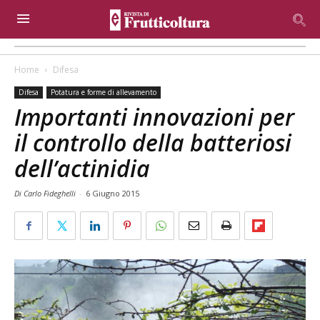
Home
Difesa
Difesa
Potatura e forme di allevamento
Importanti innovazioni per
il controllo della batteriosi
dell’actinidia
Di Carlo Fideghelli
-
6 Giugno 2015