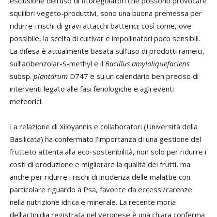
esclusione dell’uso di fitoregolatori che possono provocare
squilibri vegeto-produttivi, sono una buona premessa per
ridurre i rischi di gravi attacchi batterici; così come, ove
possibile, la scelta di cultivar e impollinatori poco sensibili.
La difesa è attualmente basata sull’uso di prodotti rameici,
sull’acibenzolar-S-methyl e il
Bacillus amyloliquefaciens
subsp.
plantarum
D747 e su un calendario ben preciso di
interventi legato alle fasi fenologiche e agli eventi
meteorici.
La relazione di Xiloyannis e collaboratori (Università della
Basilicata) ha confermato l’importanza di una gestione del
frutteto attenta alla eco-sostenibilità, non solo per ridurre i
costi di produzione e migliorare la qualità dei frutti, ma
anche per ridurre i rischi di incidenza delle malattie con
particolare riguardo a Psa, favorite da eccessi/carenze
nella nutrizione idrica e minerale. La recente moria
dell’actinidia registrata nel veronese è una chiara conferma