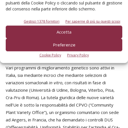
collezione di germoplasma) fanno ritenere che sarà
pulsanti della Cookie Policy o cliccando sul pulsante di gestione
possibile, un giorno, disporre di varietà tolleranti (Cipriani,
del consenso nella parte inferiore dello schermo.
UniUd); oltre ad Hayward, al momento è la cultivar G3,
Gestisci 1378 fornitori
Per saperne di più su questi scopi
appartenente alla specie
A. chinensis,
selezionata in Nuova
Zelanda e diffusa dal gruppo Zespri, la sola
Accetta
commercialmente valida a possedere una relativa, scarsa
Preferenze
sensibilità e anche in Italia sta dando buoni risultati
agronomici (Cacioppo).
Cookie Policy
Privacy Policy
Vari programmi di miglioramento genetico sono attivi in
Italia, sia mediante incroci che mediante selezioni di
variazioni somaclonali
in vitro
, con risultati in fase di
valutazione (Università di Udine, Bologna, Viterbo, Pisa,
Cra-Fru di Roma). La tutela giuridica delle nuove varietà
nell’Ue è sotto la responsabilità del CPVO (“Community
Plant Variety Office”), un organismo comunitario con sede
ad Angers, in Francia, che ha demandato i controlli DUS
(Differenziabilità, Uniformità, Stabilità) per l’actinidia al Cra-