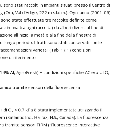
sono stati raccolti in impianti situati presso il Centro di
 (Ora, Val d’Adige, 222 m s.l.d.m.). Ogni anno (2001-06)
sono state effettuate tre raccolte definite come
ettimana tra ogni raccolta) da alberi diversi al fine di
ione all’inizio, a metà e alla fine della finestra di
i lungo periodo. I frutti sono stati conservati con le
raccomandazioni varietali (Tab. 1): 1) condizioni
one di riferimento;
,14% AI;
AgroFresh) + condizioni specifiche AC e/o ULO;
namica tramite sensori della fluorescenza
i di O
< 0,7 kPa è stata implementata utilizzando il
2
Satlantic Inc., Halifax, N.S., Canada). La fluorescenza
 ora tramite sensori FIRM (“Fluorescence Interactive