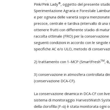
®
Pink/Pink Lady
, oggetto del presente studio, 
Sperimentazione Agraria e Forestale Laimburg
e per ognuna delle varietà sopra menzionate 
precoce, centrale e tardiva (intervallo di una s
ottenere frutti con differente stadio di maturaz
raccolta ottimale (FRO) per la conservazione d
seguenti condizioni in accordo con le singole 
specifiche AC e/o ULO, metodo di conservazi
TM
2) trattamento con 1-MCP (SmartFresh
,
0
3) conservazione in atmosfera controllata di
(conservazione DCA-CF).
La conservazione dinamica in DCA-CF con livell
sistema di monitoraggio HarvestWatch System (
della clorofilla (F-α) è stata monitorata ogni