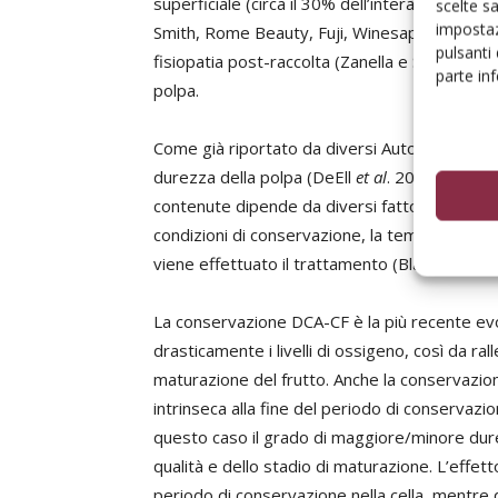
superficiale (circa il 30% dell’intera produzi
scelte s
impostaz
Smith, Rome Beauty, Fuji, Winesap, Cripps Pi
pulsanti
fisiopatia post-raccolta (Zanella e Stürz 201
parte in
polpa.
Come già riportato da diversi Autori, il tratt
durezza della polpa (DeEll
et al
. 2007; Hoehn
contenute dipende da diversi fattori, come la c
condizioni di conservazione, la temperatura, il
viene effettuato il trattamento (Blankenship
La conservazione DCA-CF è la più recente evol
drasticamente i livelli di ossigeno, così da ra
maturazione del frutto. Anche la conservazio
intrinseca alla fine del periodo di conservaz
questo caso il grado di maggiore/minore durez
qualità e dello stadio di maturazione. L’effett
periodo di conservazione nella cella, mentre