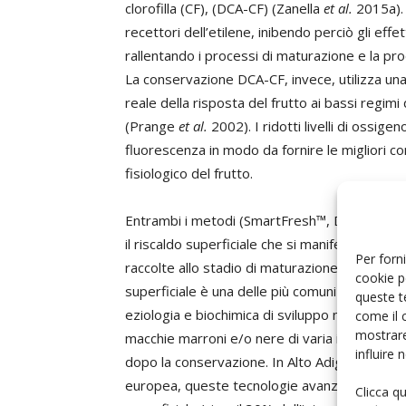
clorofilla (CF), (DCA-CF) (Zanella
et al.
2015a). 
recettori dell’etilene, inibendo perciò gli eff
rallentando i processi di maturazione e la pro
La conservazione DCA-CF, invece, utilizza un
reale della risposta del frutto ai bassi regimi
(Prange
et al.
2002). I ridotti livelli di ossige
fluorescenza in modo da fornire le migliori co
fisiologico del frutto.
Entrambi i metodi (SmartFresh™, DCA-CF) sono 
il riscaldo superficiale che si manifesta già d
Per forni
raccolte allo stadio di maturazione pre-climat
cookie p
superficiale è una delle più comuni fisiopatolo
queste t
eziologia e biochimica di sviluppo non sono sta
come il 
mostrare
macchie marroni e/o nere di varia intensità c
influire
dopo la conservazione. In Alto Adige, regione i
europea, queste tecnologie avanzate sono molto
Clicca q