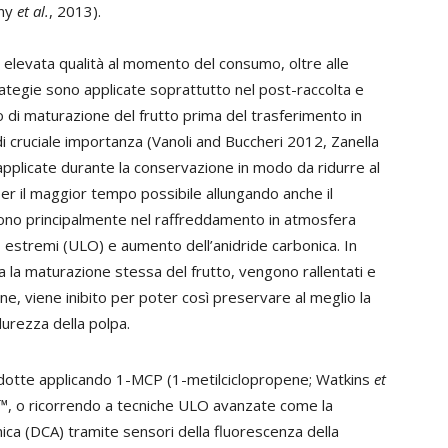
any
et al.
, 2013).
 elevata qualità al momento del consumo, oltre alle
ategie sono applicate soprattutto nel post-raccolta e
di maturazione del frutto prima del trasferimento in
i cruciale importanza (Vanoli and Buccheri 2012, Zanella
applicate durante la conservazione in modo da ridurre al
per il maggior tempo possibile allungando anche il
stono principalmente nel raffreddamento in atmosfera
) o estremi (ULO) e aumento dell’anidride carbonica. In
usa la maturazione stessa del frutto, vengono rallentati e
one, viene inibito per poter così preservare al meglio la
durezza della polpa.
ridotte applicando 1-MCP (1-metilciclopropene; Watkins
et
, o ricorrendo a tecniche ULO avanzate come la
ica (DCA) tramite sensori della fluorescenza della