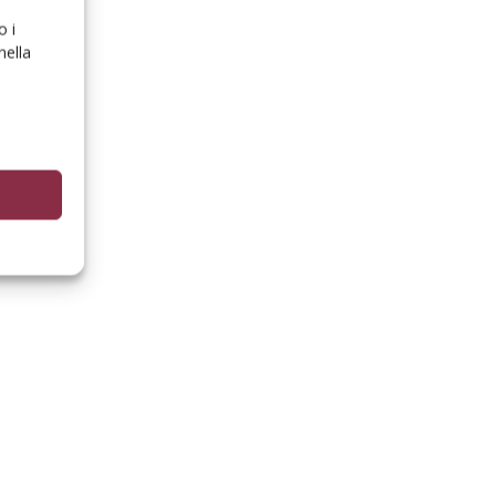
o i
nella