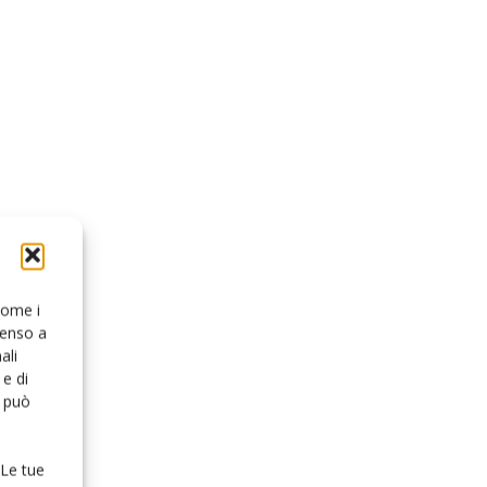
 come i
senso a
ali
e di
o può
 Le tue