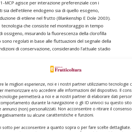
1-MCP agisce per interazione preferenziale con i
etti sia dell’etilene endogeno sia di quello esogeno,
duzione di etilene nel frutto (Blankenship E Dole 2003).
a tecnologia che consiste nel monitoraggio in tempo
 di ossigeno, misurando la fluorescenza della clorofilla
no sono regolati in base alle fluttuazioni del segnale della
ndizioni di conservazione, considerando l’attuale stadio
anche efficaci nel prevenire disordini fisiologici come
urante o dopo conservazione, su varietà suscettibili,
re le migliori esperienze, noi e i nostri partner utilizziamo tecnologie
erico (Zanella
et al.
2003; Zanella
et al.
2005). Il riscaldo
er memorizzare e/o accedere alle informazioni del dispositivo. Il con
gie che colpisce specifiche varietà di mela, la cui
ecnologie permetterà a noi e ai nostri partner di elaborare dati person
te ancora del tutto chiarite. I sintomi tipici sono
comportamento durante la navigazione o gli ID univoci su questo sito 
 annunci (non) personalizzati. Non acconsentire o ritirare il consens
he compaiono solo sulla superficie del frutto durante o
 negativamente su alcune caratteristiche e funzioni.
n cui si coltiva il 10% della produzione melicola
 diffuse sulle cultivar suscettibili al riscaldo
ui sotto per acconsentire a quanto sopra o per fare scelte dettagliate.