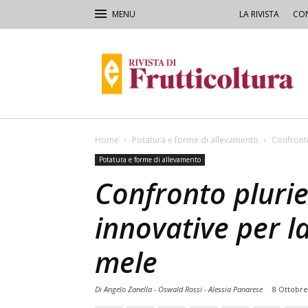
LA RIVISTA
CON
Rivista
di
Frutticoltura
e
Ortofloricoltura
Home
Potatura e forme di allevamento
Confronto
Potatura e forme di allevamento
Confronto plurie
innovative per l
mele
Di Angelo Zanella - Oswald Rossi - Alessia Panarese
-
8 Ottobre