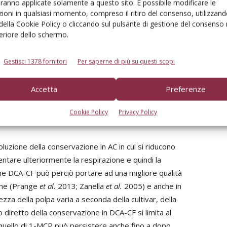
one), rispettivamente sulle varietà Red Delicious, Granny
aranno applicate solamente a questo sito. È possibile modificare le
ioni in qualsiasi momento, compreso il ritiro del consenso, utilizzand
nk/Pink Lady®, ma anche su quelle non sensibili a questa
 della Cookie Policy o cliccando sul pulsante di gestione del consenso 
3), dato che garantiscono una maggiore consistenza della
feriore dello schermo.
Gestisci 1378 fornitori
Per saperne di più su questi scopi
amento con 1-MCP contribuisce a ridurre la perdita di
et al.
2008). Quanto a lungo tali perdite possano venire
Accetta
Preferenze
ultivar, lo stadio di maturazione alla raccolta, le
 tipo e la durata dell’applicazione e il momento in cui
Cookie Policy
Privacy Policy
 e Dole 2003; Watkins
et al.
2005).
uzione della conservazione in AC in cui si riducono
llentare ulteriormente la respirazione e quindi la
ne DCA-CF può perciò portare ad una migliore qualità
ione (Prange
et al.
2013; Zanella
et al.
2005) e anche in
za della polpa varia a seconda della cultivar, della
o diretto della conservazione in DCA-CF si limita al
 quello di 1-MCP può persistere anche fino a dopo