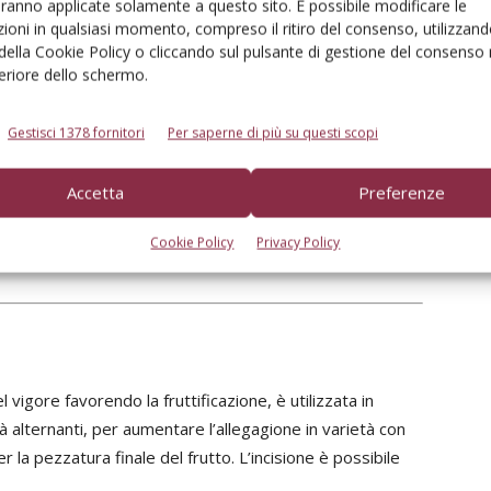
aranno applicate solamente a questo sito. È possibile modificare le
Libro
ioni in qualsiasi momento, compreso il ritiro del consenso, utilizzand
La difesa delle piante
 della Cookie Policy o cliccando sul pulsante di gestione del consenso 
da frutto
feriore dello schermo.
€
73.15
€
57.00
€
77.00
€
Gestisci 1378 fornitori
Per saperne di più su questi scopi
ole
Edagricole
Accetta
Preferenze
 potassico in post allegagione favoriscono un aumento
Cookie Policy
Privacy Policy
sibili alla cascola.
vigore favorendo la fruttificazione, è utilizzata in
tà alternanti, per aumentare l’allegagione in varietà con
 la pezzatura finale del frutto. L’incisione è possibile