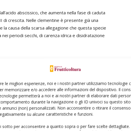
all’acido abscissico, che aumenta nella fase di caduta
e II di crescita. Nelle clementine è presente già una
e la causa della scarsa allegagione che questa specie
a nei periodi secchi, di carenza idrica e disidratazione
uti sono perfetti per te
re le migliori esperienze, noi e i nostri partner utilizziamo tecnologie
er memorizzare e/o accedere alle informazioni del dispositivo. Il con
ecnologie permetterà a noi e ai nostri partner di elaborare dati person
comportamento durante la navigazione o gli ID univoci su questo sito 
 annunci (non) personalizzati. Non acconsentire o ritirare il consens
 negativamente su alcune caratteristiche e funzioni.
ui sotto per acconsentire a quanto sopra o per fare scelte dettagliate.