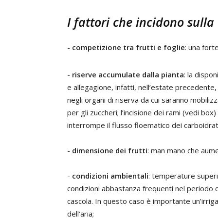
I fattori che incidono sulla
-
competizione tra frutti e foglie
: una fort
-
riserve accumulate dalla pianta
: la dispon
e allegagione, infatti, nell’estate precedente
negli organi di riserva da cui saranno mobiliz
per gli zuccheri; l’incisione dei rami (vedi b
interrompe il flusso floematico dei carboidrati
-
dimensione dei frutti
: man mano che aumen
-
condizioni ambientali
: temperature superio
condizioni abbastanza frequenti nel periodo d
cascola. In questo caso è importante un’irrig
dell’aria;