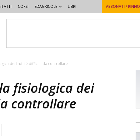
TATTI
CORSI
EDAGRICOLE
LIBRI
ABBONATI / RINN
gica dei frutti è difficile da controllare
a fisiologica dei
 da controllare