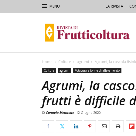
LA RIVISTA
CON
Rivista
di
Frutticoltura
e
Ortofloricoltura
Home
Colture
agrumi
Agrumi, la cascola fisiolo
Colture
agrumi
Potatura e forme di allevamento
Agrumi, la cascol
frutti è difficile
Di
Carmelo Mennone
12 Giugno 2020