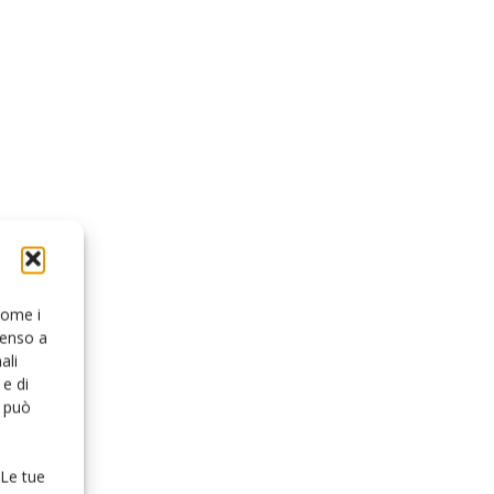
 come i
senso a
ali
e di
o può
 Le tue