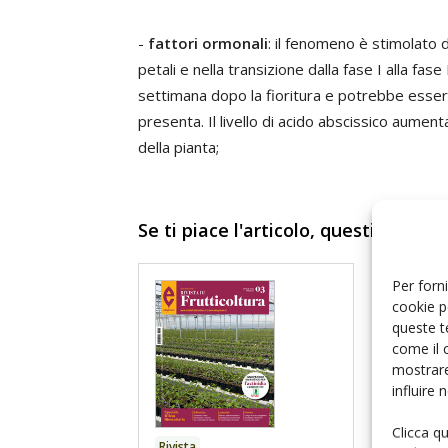
-
fattori ormonali
: il fenomeno è stimolato d
petali e nella transizione dalla fase I alla fas
settimana dopo la fioritura e potrebbe esser
presenta. Il livello di acido abscissico aument
della pianta;
Se ti piace l'articolo, questi conten
Per forni
cookie p
queste t
come il 
mostrare
influire
Clicca q
Rivista