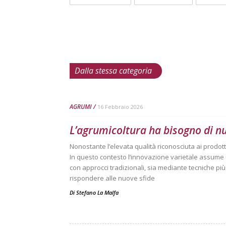
Dalla stessa categoria
AGRUMI
16 Febbraio 2026
L’agrumicoltura ha bisogno di n
Nonostante l’elevata qualità riconosciuta ai prodotti it
In questo contesto l’innovazione varietale assume u
con approcci tradizionali, sia mediante tecniche p
rispondere alle nuove sfide
Di
Stefano La Malfa