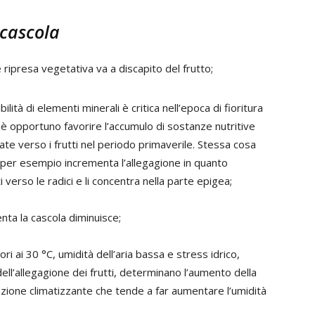
 cascola
e ripresa vegetativa va a discapito del frutto;
ibilità di elementi minerali è critica nell’epoca di fioritura
, è opportuno favorire l’accumulo di sostanze nutritive
zate verso i frutti nel periodo primaverile. Stessa cosa
ox) per esempio incrementa l’allegagione in quanto
 verso le radici e li concentra nella parte epigea;
ta la cascola diminuisce;
ri ai 30 °C, umidità dell’aria bassa e stress idrico,
ell’allegagione dei frutti, determinano l’aumento della
azione climatizzante che tende a far aumentare l’umidità