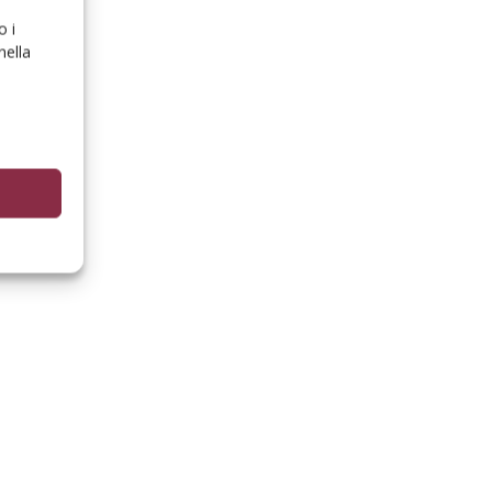
o i
nella