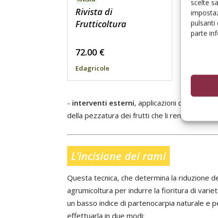
scelte s
Libro
Rivista di
impostaz
Citrus
Frutticoltura
pulsanti
parte in
72.00
€
54.15
Edagricole
Edagric
-
interventi esterni
, applicazioni di nitrato
della pezzatura dei frutti che li rende meno sen
L’incisione dei rami
Questa tecnica, che determina la riduzione del 
agrumicoltura per indurre la fioritura di varie
un basso indice di partenocarpia naturale e per
effettuarla in due modi: