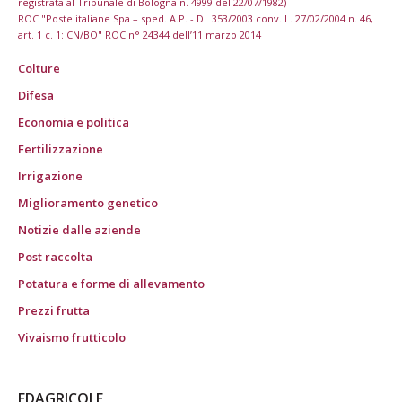
registrata al Tribunale di Bologna n. 4999 del 22/07/1982)
ROC "Poste italiane Spa – sped. A.P. - DL 353/2003 conv. L. 27/02/2004 n. 46,
art. 1 c. 1: CN/BO" ROC n° 24344 dell’11 marzo 2014
Colture
Difesa
Economia e politica
Fertilizzazione
Irrigazione
Miglioramento genetico
Notizie dalle aziende
Post raccolta
Potatura e forme di allevamento
Prezzi frutta
Vivaismo frutticolo
EDAGRICOLE