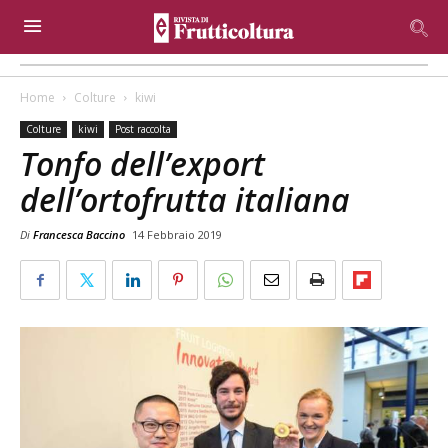
Home
Colture
kiwi
Colture
kiwi
Post raccolta
Tonfo dell’export
dell’ortofrutta italiana
Di
Francesca Baccino
14 Febbraio 2019