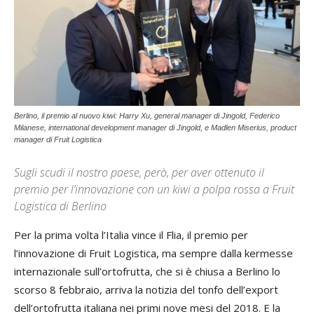
Berlino, il premio al nuovo kiwi: Harry Xu, general manager di Jingold, Federico
Milanese, international development manager di Jingold, e Madlen Miserius, product
manager di Fruit Logistica
Sugli scudi il nostro paese, però, per aver ottenuto il
premio per l’innovazione con un kiwi a polpa rossa a Fruit
Logistica di Berlino
Per la prima volta l’Italia vince il Flia, il premio per
l’innovazione di Fruit Logistica, ma sempre dalla kermesse
internazionale sull’ortofrutta, che si è chiusa a Berlino lo
scorso 8 febbraio, arriva la notizia del tonfo dell’export
dell’ortofrutta italiana nei primi nove mesi del 2018. E la