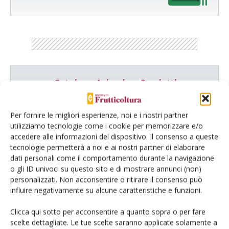
Catalogo Aziende e Prodotti
Un modo semplice per cercare un'azienda o un
prodotto!
Per fornire le migliori esperienze, noi e i nostri partner
utilizziamo tecnologie come i cookie per memorizzare e/o
Cerca adesso
accedere alle informazioni del dispositivo. Il consenso a queste
tecnologie permetterà a noi e ai nostri partner di elaborare
dati personali come il comportamento durante la navigazione
o gli ID univoci su questo sito e di mostrare annunci (non)
personalizzati. Non acconsentire o ritirare il consenso può
L'Esperto risponde
influire negativamente su alcune caratteristiche e funzioni.
I consigli di Terra e Vita agli agricoltori
Clicca qui sotto per acconsentire a quanto sopra o per fare
scelte dettagliate. Le tue scelte saranno applicate solamente a
Cerca adesso