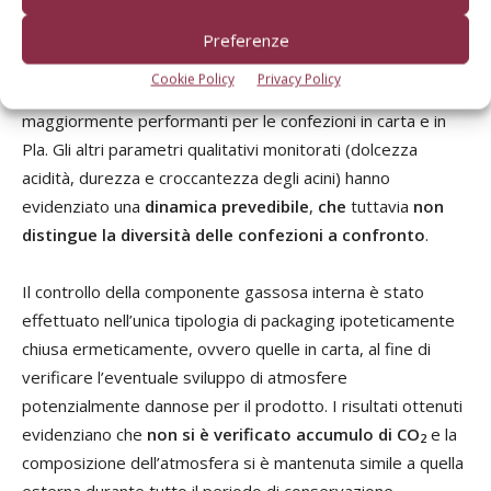
sottoposti a diversi controlli analitici.
Preferenze
Nel complesso,
il calo peso del prodotto sgrappolato è
Cookie Policy
Privacy Policy
stato molto contenuto
(1-3%) con risultati
maggiormente performanti per le confezioni in carta e in
Pla. Gli altri parametri qualitativi monitorati (dolcezza
acidità, durezza e croccantezza degli acini) hanno
evidenziato una
dinamica prevedibile
,
che
tuttavia
non
distingue la diversità delle confezioni a confronto
.
Il controllo della componente gassosa interna è stato
effettuato nell’unica tipologia di packaging ipoteticamente
chiusa ermeticamente, ovvero quelle in carta, al fine di
verificare l’eventuale sviluppo di atmosfere
potenzialmente dannose per il prodotto. I risultati ottenuti
evidenziano che
non si è verificato accumulo di CO
e la
2
composizione dell’atmosfera si è mantenuta simile a quella
esterna durante tutto il periodo di conservazione.