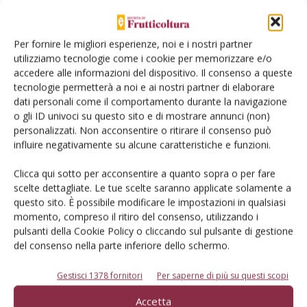
Sono state testate e confrontate le prestazioni di
tre
differenti tipologie di imballaggi
:
Per fornire le migliori esperienze, noi e i nostri partner
utilizziamo tecnologie come i cookie per memorizzare e/o
un bicchiere in Pet riciclato (R-Pet), chiuso con coperchio
accedere alle informazioni del dispositivo. Il consenso a queste
ad incastro;
tecnologie permetterà a noi e ai nostri partner di elaborare
una vaschetta di carta ricoperta da uno strato barriera
dati personali come il comportamento durante la navigazione
idoneo al contatto alimentare, chiusa con film di
o gli ID univoci su questo sito e di mostrare annunci (non)
personalizzati. Non acconsentire o ritirare il consenso può
cellophane;
influire negativamente su alcune caratteristiche e funzioni.
una vaschetta in acido polilattico (Pla) chiusa con
coperchio ad incastro.
Clicca qui sotto per acconsentire a quanto sopra o per fare
scelte dettagliate. Le tue scelte saranno applicate solamente a
questo sito. È possibile modificare le impostazioni in qualsiasi
Gli imballaggi sono stati testati su due varietà differenti di
momento, compreso il ritiro del consenso, utilizzando i
uva bianca da tavola (Melanie e Sugar Crisp). L’uva utilizzata
pulsanti della Cookie Policy o cliccando sul pulsante di gestione
durante la sperimentazione è stata sottoposta al normale
del consenso nella parte inferiore dello schermo.
ciclo di lavorazione previsto per questo tipo di prodotto.
Nel corso della conservazione, i campioni sono stati
Gestisci 1378 fornitori
Per saperne di più su questi scopi
mantenuti alla temperatura di 7 °C e contestualmente
Accetta