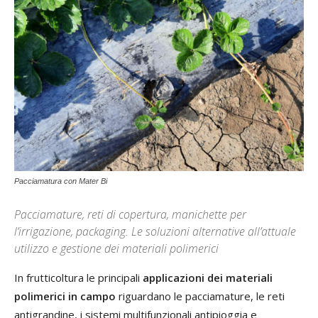
Pacciamatura con Mater Bi
Pacciamature, reti di copertura, manichette per
l’irrigazione, packaging. Le soluzioni alternative all’attuale
utilizzo e gestione dei materiali polimerici
In frutticoltura le principali
applicazioni dei materiali
polimerici in campo
riguardano le pacciamature, le reti
antigrandine, i sistemi multifunzionali antipioggia e