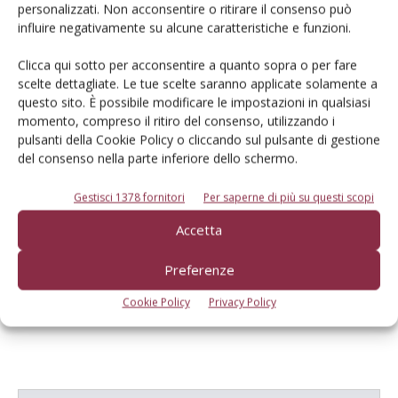
Articoli correlati
personalizzati. Non acconsentire o ritirare il consenso può
influire negativamente su alcune caratteristiche e funzioni.
Nocciolo, mitigare i danni della
Clicca qui sotto per acconsentire a quanto sopra o per fare
grandine con la potatura
scelte dettagliate. Le tue scelte saranno applicate solamente a
questo sito. È possibile modificare le impostazioni in qualsiasi
momento, compreso il ritiro del consenso, utilizzando i
Alluvione: da rivedere le conoscenze sui
pulsanti della Cookie Policy o cliccando sul pulsante di gestione
suoli e la risposta dei frutteti
del consenso nella parte inferiore dello schermo.
Gestisci 1378 fornitori
Per saperne di più su questi scopi
Difendersi dal gelo con impianti
Accetta
innovativi e assicurazioni
Preferenze
Cookie Policy
Privacy Policy