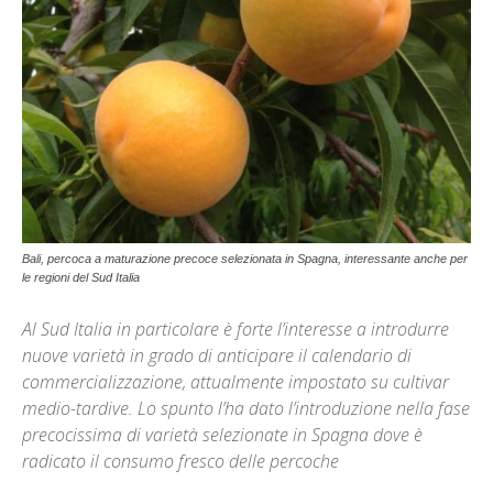
Bali, percoca a maturazione precoce selezionata in Spagna, interessante anche per
le regioni del Sud Italia
Al Sud Italia in particolare è forte l’interesse a introdurre
nuove varietà in grado di anticipare il calendario di
commercializzazione, attualmente impostato su cultivar
medio-tardive. Lo spunto l’ha dato l’introduzione nella fase
precocissima di varietà selezionate in Spagna dove è
radicato il consumo fresco delle percoche