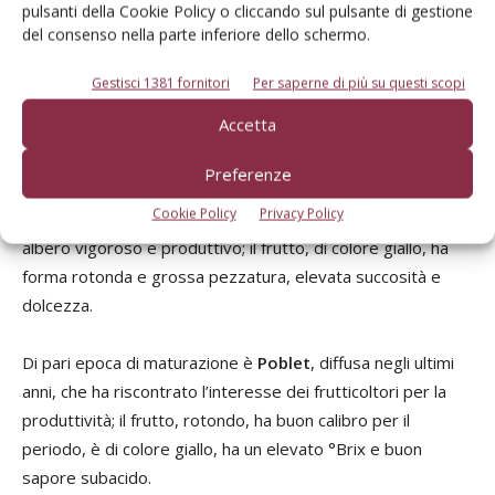
pulsanti della Cookie Policy o cliccando sul pulsante di gestione
Nella
fase intermedia di maturazione
sono in
del consenso nella parte inferiore dello schermo.
osservazione alcune varietà come
Jalon
, con maturazione
a
metà luglio
, interessante per pezzatura e sapore dei frutti,
Gestisci 1381 fornitori
Per saperne di più su questi scopi
di forma rotonda, grossa pezzatura, succosi e aromatici; il
Accetta
colore della buccia è giallo, adatto sia per il consumo
fresco, sia per la trasformazione.
Preferenze
Cookie Policy
Privacy Policy
Veruela
si raccoglie nella
I decade di agosto
; presenta
albero vigoroso e produttivo; il frutto, di colore giallo, ha
forma rotonda e grossa pezzatura, elevata succosità e
dolcezza.
Di pari epoca di maturazione è
Poblet
, diffusa negli ultimi
anni, che ha riscontrato l’interesse dei frutticoltori per la
produttività; il frutto, rotondo, ha buon calibro per il
periodo, è di colore giallo, ha un elevato °Brix e buon
sapore subacido.