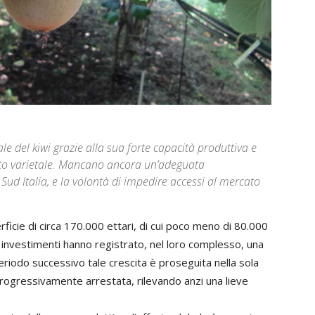
le del kiwi grazie alla sua forte capacità produttiva e
nto varietale. Mancano ancora un’adeguata
Sud Italia, e la volontà di impedire accessi al mercato
erficie di circa 170.000 ettari, di cui poco meno di 80.000
li investimenti hanno registrato, nel loro complesso, una
riodo successivo tale crescita è proseguita nella sola
rogressivamente arrestata, rilevando anzi una lieve