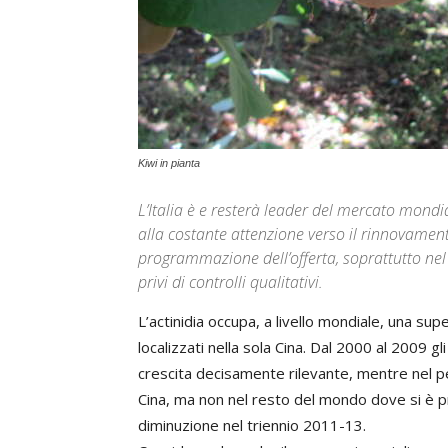
Kiwi in pianta
L’Italia è e resterà leader del mercato mondia
alla costante attenzione verso il rinnovame
programmazione dell’offerta, soprattutto nel 
privi di controlli qualitativi.
L’actinidia occupa, a livello mondiale, una sup
localizzati nella sola Cina. Dal 2000 al 2009 g
crescita decisamente rilevante, mentre nel pe
Cina, ma non nel resto del mondo dove si è p
diminuzione nel triennio 2011-13.