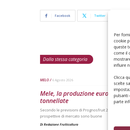
Facebook
Twitter
Per forni
cookie p
queste t
come il 
Dalla stessa categoria
mostrare
influire
Clicca q
MELO
6 Agosto 2026
scelte s
impostaz
Mele, la produzione europea scen
pulsanti
tonnellate
parte in
Secondo le previsioni di Prognosfruit 2026, pesano ne
prospettive di mercato sono buone
Di
Redazione Frutticoltura