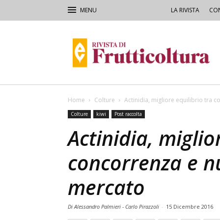
LA RIVISTA
CON
Rivista
di
Frutticoltura
e
Ortofloricoltura
Home
Colture
Actinidia, migliore equilibrio tra
Colture
kiwi
Post raccolta
Actinidia, miglio
concorrenza e n
mercato
Di Alessandro Palmieri - Carlo Pirazzoli
-
15 Dicembre 2016