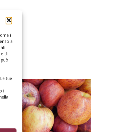
 come i
senso a
ali
e di
o può
 Le tue
o i
nella