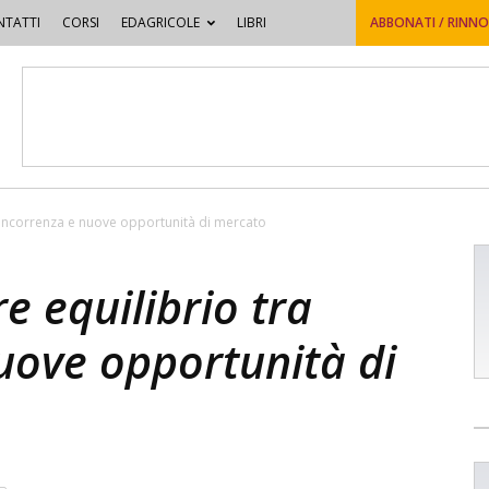
TATTI
CORSI
EDAGRICOLE
LIBRI
ABBONATI / RINN
 concorrenza e nuove opportunità di mercato
re equilibrio tra
uove opportunità di