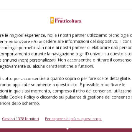
Linkedin
Pinterest
Email
re le migliori esperienze, noi e i nostri partner utilizziamo tecnologie
er memorizzare e/o accedere alle informazioni del dispositivo. Il con
ecnologie permetterà a noi e ai nostri partner di elaborare dati person
comportamento durante la navigazione o gli ID univoci su questo sito 
 annunci (non) personalizzati. Non acconsentire o ritirare il consens
 negativamente su alcune caratteristiche e funzioni.
ui sotto per acconsentire a quanto sopra o per fare scelte dettagliate.
aranno applicate solamente a questo sito. È possibile modificare le
ioni in qualsiasi momento, compreso il ritiro del consenso, utilizzand
derà sotto i 10 milioni di
 della Cookie Policy o cliccando sul pulsante di gestione del consenso 
feriore dello schermo.
l bilancio gli eventi climatici estremi. Ma le
Gestisci 1378 fornitori
Per saperne di più su questi scopi