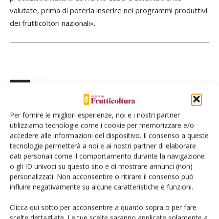
valutate, prima di poterla inserire nei programmi produttivi
dei frutticoltori nazionali».
TAG
kaki
Per fornire le migliori esperienze, noi e i nostri partner
utilizziamo tecnologie come i cookie per memorizzare e/o
accedere alle informazioni del dispositivo. Il consenso a queste
Facebook
Twitter
tecnologie permetterà a noi e ai nostri partner di elaborare
dati personali come il comportamento durante la navigazione
o gli ID univoci su questo sito e di mostrare annunci (non)
personalizzati. Non acconsentire o ritirare il consenso può
Articoli correlati
influire negativamente su alcune caratteristiche e funzioni.
Kaki, produzione campana in linea con
Clicca qui sotto per acconsentire a quanto sopra o per fare
le attese
scelte dettagliate. Le tue scelte saranno applicate solamente a