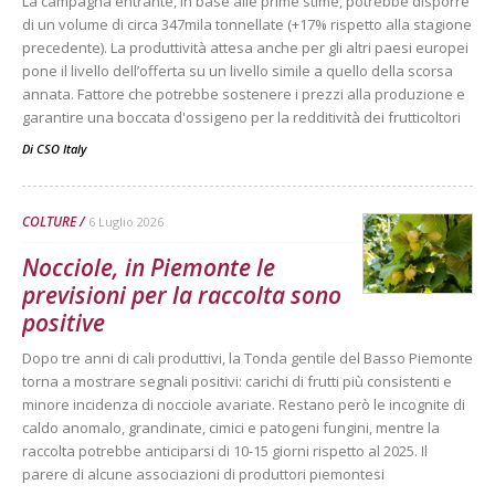
La campagna entrante, in base alle prime stime, potrebbe disporre
di un volume di circa 347mila tonnellate (+17% rispetto alla stagione
precedente). La produttività attesa anche per gli altri paesi europei
pone il livello dell’offerta su un livello simile a quello della scorsa
annata. Fattore che potrebbe sostenere i prezzi alla produzione e
garantire una boccata d'ossigeno per la redditività dei frutticoltori
Di
CSO Italy
COLTURE
6 Luglio 2026
Nocciole, in Piemonte le
previsioni per la raccolta sono
positive
Dopo tre anni di cali produttivi, la Tonda gentile del Basso Piemonte
torna a mostrare segnali positivi: carichi di frutti più consistenti e
minore incidenza di nocciole avariate. Restano però le incognite di
caldo anomalo, grandinate, cimici e patogeni fungini, mentre la
raccolta potrebbe anticiparsi di 10-15 giorni rispetto al 2025. Il
parere di alcune associazioni di produttori piemontesi