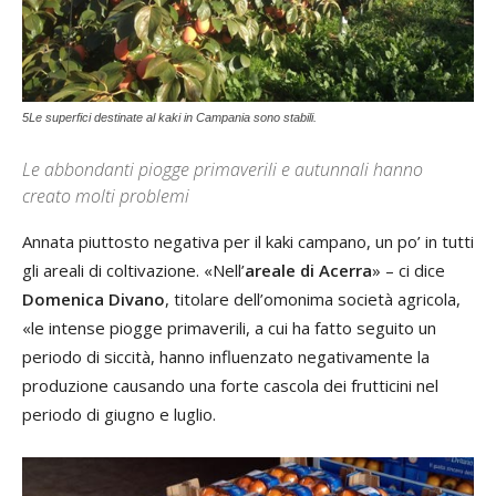
5Le superfici destinate al kaki in Campania sono stabili.
Le abbondanti piogge primaverili e autunnali hanno
creato molti problemi
Annata piuttosto negativa per il kaki campano, un po’ in tutti
gli areali di coltivazione. «Nell’
areale di Acerra
» – ci dice
Domenica Divano
, titolare dell’omonima società agricola,
«le intense piogge primaverili, a cui ha fatto seguito un
periodo di siccità, hanno influenzato negativamente la
produzione causando una forte cascola dei frutticini nel
periodo di giugno e luglio.