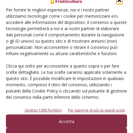
Per fornire le migliori esperienze, noi e i nostri partner
utilizziamo tecnologie come i cookie per memorizzare e/o
accedere alle informazioni del dispositivo. Il consenso a queste
tecnologie permetterà a noi e ai nostri partner di elaborare
dati personali come il comportamento durante la navigazione
o gli ID univoci su questo sito e di mostrare annunci (non)
Dalla stessa categoria
personalizzati. Non acconsentire o ritirare il consenso può
influire negativamente su alcune caratteristiche e funzioni.
MELO
6 Agosto 2026
Clicca qui sotto per acconsentire a quanto sopra o per fare
scelte dettagliate. Le tue scelte saranno applicate solamente a
Mele, la produzione europea
questo sito. È possibile modificare le impostazioni in qualsiasi
scenderà sotto i 10 milioni di
momento, compreso il ritiro del consenso, utilizzando i
tonnellate
pulsanti della Cookie Policy o cliccando sul pulsante di gestione
del consenso nella parte inferiore dello schermo.
Secondo le previsioni di Prognosfruit 2026, pesano nel bilancio gli
eventi climatici estremi. Ma le prospettive di mercato sono buone
Gestisci 1380 fornitori
Per saperne di più su questi scopi
Di
Redazione Frutticoltura
Accetta