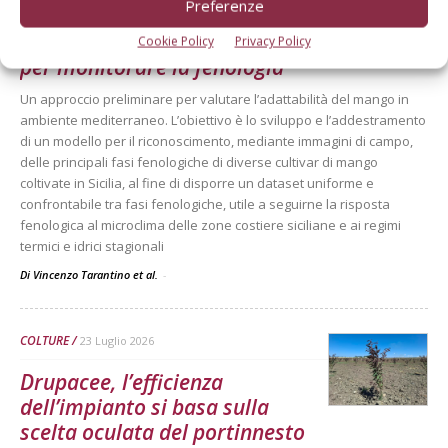
ARTICOLI ABBONATI
30 Luglio 2026
Preferenze
Mango, intelligenza artificiale
Cookie Policy
Privacy Policy
per monitorare la fenologia
Un approccio preliminare per valutare l’adattabilità del mango in
ambiente mediterraneo. L’obiettivo è lo sviluppo e l’addestramento
di un modello per il riconoscimento, mediante immagini di campo,
delle principali fasi fenologiche di diverse cultivar di mango
coltivate in Sicilia, al fine di disporre un dataset uniforme e
confrontabile tra fasi fenologiche, utile a seguirne la risposta
fenologica al microclima delle zone costiere siciliane e ai regimi
termici e idrici stagionali
Di Vincenzo Tarantino et al.
-
COLTURE
23 Luglio 2026
Drupacee, l’efficienza
dell’impianto si basa sulla
scelta oculata del portinnesto