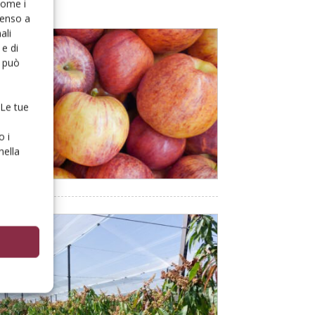
 come i
senso a
ali
e di
o può
 Le tue
o i
nella