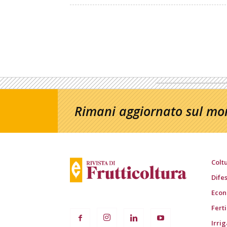
Rimani aggiornato sul mon
Colt
Dife
Econ
Fert
Irri