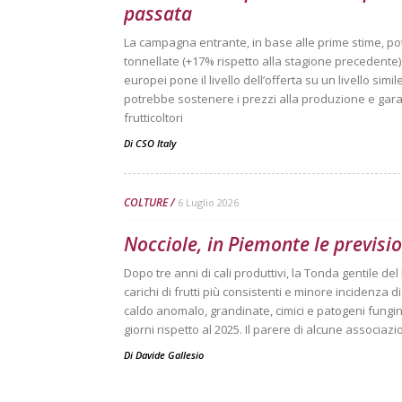
passata
La campagna entrante, in base alle prime stime, po
tonnellate (+17% rispetto alla stagione precedente). 
europei pone il livello dell’offerta su un livello sim
potrebbe sostenere i prezzi alla produzione e garan
frutticoltori
Di
CSO Italy
COLTURE
6 Luglio 2026
Nocciole, in Piemonte le previsio
Dopo tre anni di cali produttivi, la Tonda gentile d
carichi di frutti più consistenti e minore incidenza d
caldo anomalo, grandinate, cimici e patogeni fungini
giorni rispetto al 2025. Il parere di alcune associaz
Di
Davide Gallesio