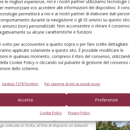
re le migliori esperienze, noi e i nostri partner utilizziamo tecnologie
er memorizzare e/o accedere alle informazioni del dispositivo. Il con
ecnologie permetterà a noi e ai nostri partner di elaborare dati person
comportamento durante la navigazione o gli ID univoci su questo sito 
 annunci (non) personalizzati. Non acconsentire o ritirare il consens
derà sotto i 10 milioni di
 negativamente su alcune caratteristiche e funzioni.
l bilancio gli eventi climatici estremi. Ma le
ui sotto per acconsentire a quanto sopra o per fare scelte dettagliate.
aranno applicate solamente a questo sito. È possibile modificare le
ioni in qualsiasi momento, compreso il ritiro del consenso, utilizzand
 della Cookie Policy o cliccando sul pulsante di gestione del consenso 
feriore dello schermo.
Gestisci 1378 fornitori
Per saperne di più su questi scopi
Accetta
Preferenze
er monitorare la fenologia
Cookie Policy
Privacy Policy
à del mango in ambiente mediterraneo. L’obiettivo è
 riconoscimento, mediante immagini di campo, delle
o coltivate in Sicilia, al fine di disporre un dataset