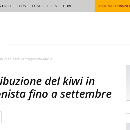
TATTI
CORSI
EDAGRICOLE
LIBRI
ABBONATI / RINN
i in vaso sarà protagonista fino a...
tribuzione del kiwi in
nista fino a settembre