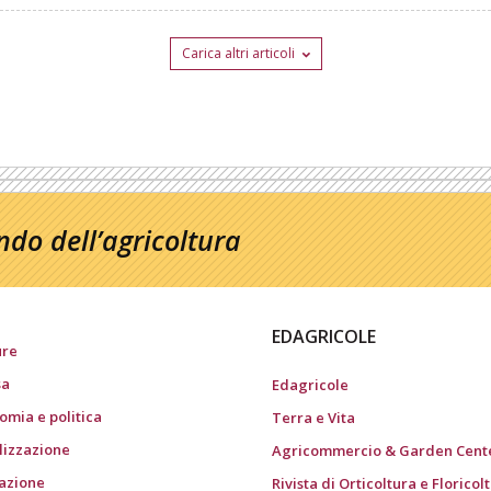
Carica altri articoli
do dell’agricoltura
EDAGRICOLE
ure
sa
Edagricole
omia e politica
Terra e Vita
ilizzazione
Agricommercio & Garden Cent
gazione
Rivista di Orticoltura e Floricol