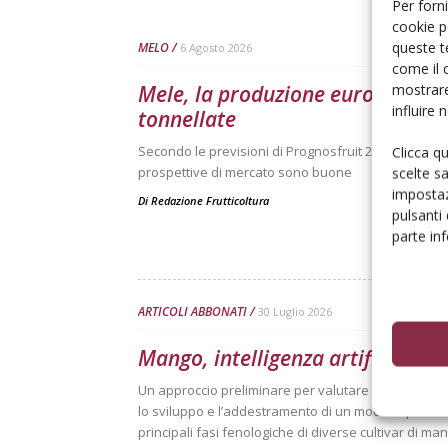
Per forni
cookie p
queste t
MELO
6 Agosto 2026
come il 
mostrare
Mele, la produzione europea scen
influire
tonnellate
Secondo le previsioni di Prognosfruit 2026, pesano ne
Clicca q
prospettive di mercato sono buone
scelte s
impostaz
Di
Redazione Frutticoltura
pulsanti
parte in
ARTICOLI ABBONATI
30 Luglio 2026
Mango, intelligenza artificiale p
Un approccio preliminare per valutare l’adattabilit
lo sviluppo e l’addestramento di un modello per il
principali fasi fenologiche di diverse cultivar di mang