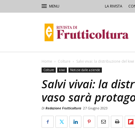
LA RIVISTA
CON
Rivista
di
Frutticoltura
e
Ortofloricoltura
Home
Colture
Salvi vivai: la distribuzione del kiw
Colture
kiwi
Notizie dalle aziende
Salvi vivai: la dis
vaso sarà protago
Di
Redazione Frutticoltura
27 Giugno 2023