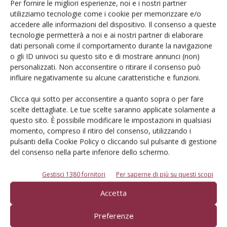
Per fornire le migliori esperienze, noi e i nostri partner
utilizziamo tecnologie come i cookie per memorizzare e/o
Catalogo Aziende e Prodotti
accedere alle informazioni del dispositivo. Il consenso a queste
Un modo semplice per cercare un'azienda o un
tecnologie permetterà a noi e ai nostri partner di elaborare
dati personali come il comportamento durante la navigazione
prodotto!
o gli ID univoci su questo sito e di mostrare annunci (non)
personalizzati. Non acconsentire o ritirare il consenso può
Cerca adesso
influire negativamente su alcune caratteristiche e funzioni.
Clicca qui sotto per acconsentire a quanto sopra o per fare
scelte dettagliate. Le tue scelte saranno applicate solamente a
questo sito. È possibile modificare le impostazioni in qualsiasi
L'Esperto risponde
momento, compreso il ritiro del consenso, utilizzando i
I consigli di Terra e Vita agli agricoltori
pulsanti della Cookie Policy o cliccando sul pulsante di gestione
del consenso nella parte inferiore dello schermo.
Cerca adesso
Gestisci 1380 fornitori
Per saperne di più su questi scopi
Accetta
Preferenze