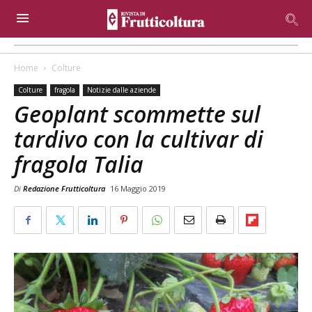
Home
Colture
Colture
fragola
Notizie dalle aziende
Geoplant scommette sul
tardivo con la cultivar di
fragola Talia
Di
Redazione Frutticoltura
16 Maggio 2019