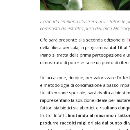
L'azienda emiliana illustrerà ai visitatori le 
composto da estratto puro dell'alga Macrocyst
Cifo sarà presente alla seconda edizione di
F
della filiera pericola, in programma
dal 16 al
Piano si tratta della prima partecipazione a u
dimostrato di poter essere un punto di riferi
Un’occasione, dunque, per valorizzare l’offer
e metodologie di concimazione a basso impa
Un’attenzione speciale, sarà rivolta ai biostim
rappresentano la soluzione ideale per aiutare 
fattori sia biotici sia abiotici, e risultano dunq
frutto. Infatti,
limitando al massimo i fattori
produrre raccolti migliori sia dal punto di v