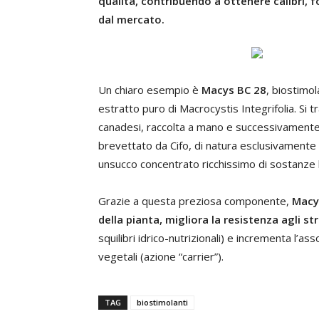
qualità, contribuendo a ottenere calibri, 
dal mercato.
Un chiaro esempio è
Macys BC 28
, biostimo
estratto puro di Macrocystis Integrifolia. Si tr
canadesi, raccolta a mano e successivamente
brevettato da Cifo, di natura esclusivamente
unsucco concentrato ricchissimo di sostanze 
Grazie a questa preziosa componente,
Macys
della pianta, migliora la resistenza agli s
squilibri idrico-nutrizionali) e incrementa l’as
vegetali (azione “carrier”).
TAG
biostimolanti