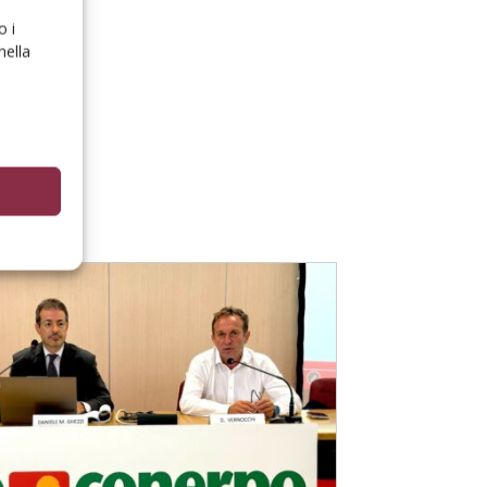
o i
nella