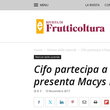
LA RIVISTA
CON
Rivista
di
Frutticoltura
e
Ortofloricoltura
Home
Notizie dalle aziende
Cifo partecipa a Fut
Notizie dalle aziende
Cifo partecipa a
presenta Macys 
Di R. F.
-
13 Novembre 2017