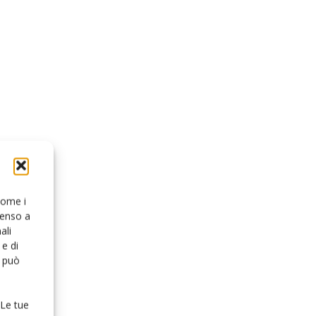
 come i
senso a
ali
e di
o può
 Le tue