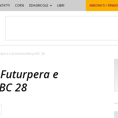
TATTI
CORSI
EDAGRICOLE
LIBRI
ABBONATI / RINN
urpera e presenta Macys BC 28
 Futurpera e
BC 28