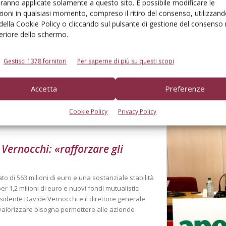
aranno applicate solamente a questo sito. È possibile modificare le
ioni in qualsiasi momento, compreso il ritiro del consenso, utilizzand
 della Cookie Policy o cliccando sul pulsante di gestione del consenso 
feriore dello schermo.
Gestisci 1378 fornitori
Per saperne di più su questi scopi
Accetta
Preferenze
Cookie Policy
Privacy Policy
Vernocchi: «rafforzare gli
o di 563 milioni di euro e una sostanziale stabilità
per 1,2 milioni di euro e nuovi fondi mutualistici
residente Davide Vernocchi e il direttore generale
valorizzare bisogna permettere alle aziende