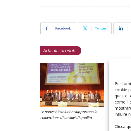
Facebook
Twitter
Articoli correlati
Per forni
cookie p
queste t
come il 
mostrare
Le nuove biosolution supportano la
influire
coltivazione di un kiwi di qualità
Biostimolanti
ridare sapore
Clicca q