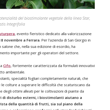
potenzialità del biostimolante vegetale della linea Star,
is Integrifolia
uturpera
, evento fieristico dedicato alla valorizzazione
 18 novembre a Ferrara
. Per l’azienda di San Giorgio in
n salone che, nella sua edizione di esordio, ha
mento importante per gli operatori del settore.
ta
Cifo
, fortemente caratterizzata da formulati innovativi
tto ambientale.
olanti, specialità fogliari completamente naturali, che
le colture a superare le difficoltà che scaturiscano da
ue degli ottimi alleati per le coltivazioni di piante da
 di disturbo esterni, i biostimolanti aiutano a
ista della quantità di frutti, sia sul piano della