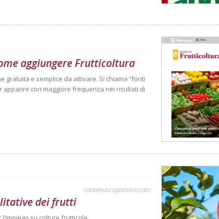
come aggiungere Frutticoltura
e gratuita e semplice da attivare. Si chiama “fonti
 far apparire con maggiore frequenza nei risultati di
contenuto sponsorizzato
itative dei frutti
 l’impiego su colture frutticole