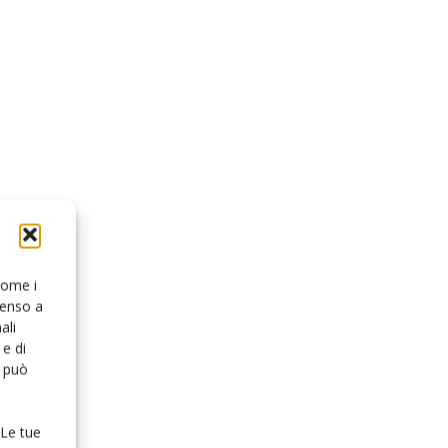
 come i
senso a
ali
e di
o può
 Le tue