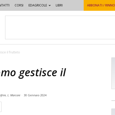
TATTI
CORSI
EDAGRICOLE
LIBRI
ABBONATI / RINN
ce il frutteto
mo gestisce il
nfrini, L. Marconi
-
30 Gennaio 2024