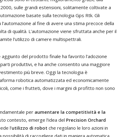
ni 2000, sulle grandi estensioni, solitamente coltivate a
 automazione basate sulla tecnologia Gps Rtk. Gli
l’automazione al fine di avere una stima precoce della
olta di qualità. L’automazione viene sfruttata anche per il
mite l’utilizzo di camere multispettrali.
re aggiunto del prodotto finale ha favorito l’adozione
mparti produttivi, e ha anche consentito una maggiore
nvestimento più breve. Oggi la tecnologia è
attaforma robotica automatizzata ed economicamente
coli, come i frutteti, dove i margini di profitto non sono
fondamentale per
aumentare la competitività e la
esto contesto, emerge l’idea del
Precision Orchard
ede l’
utilizzo di robot
che regolano le loro azioni in
la possibilità di raccogliere dati in maniera automatica,