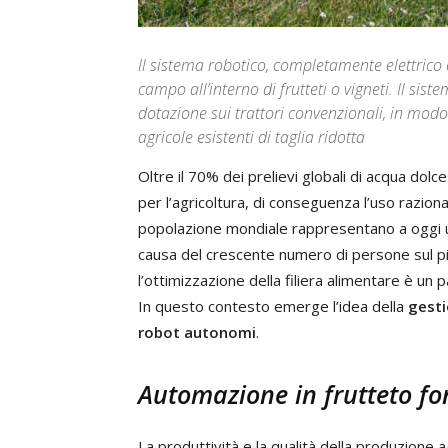
Il sistema robotico, completamente elettrico 
campo all’interno di frutteti o vigneti. Il sis
dotazione sui trattori convenzionali, in mod
agricole esistenti di taglia ridotta
Oltre il 70% dei prelievi globali di acqua dolc
per l’agricoltura, di conseguenza l’uso raziona
popolazione mondiale rappresentano a oggi un
causa del crescente numero di persone sul pi
l’ottimizzazione della filiera alimentare è un p
In questo contesto emerge l’idea della
gesti
robot autonomi
.
Automazione in frutteto f
La produttività e la qualità della produzione 