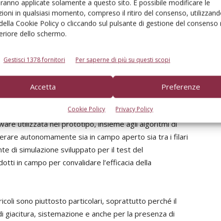
aranno applicate solamente a questo sito. È possibile modificare le
ra del frutteto.
ioni in qualsiasi momento, compreso il ritiro del consenso, utilizzand
 della Cookie Policy o cliccando sul pulsante di gestione del consenso 
feriore dello schermo.
lla rivista di Frutticoltura n. 1/2024
Gestisci 1378 fornitori
Per saperne di più su questi scopi
ivo: obiettivi di sviluppo
Accetta
Preferenze
rca volta a creare una
nuova piattaforma robotica
Cookie Policy
Privacy Policy
a gamma di operazioni
svolte nel contesto del Pom.
ware utilizzata nel prototipo, insieme agli algoritmi di
erare autonomamente sia in campo aperto sia tra i filari
nte di simulazione sviluppato per il test del
tti in campo per convalidare l’efficacia della
ricoli sono piuttosto particolari, soprattutto perché il
i giacitura, sistemazione e anche per la presenza di