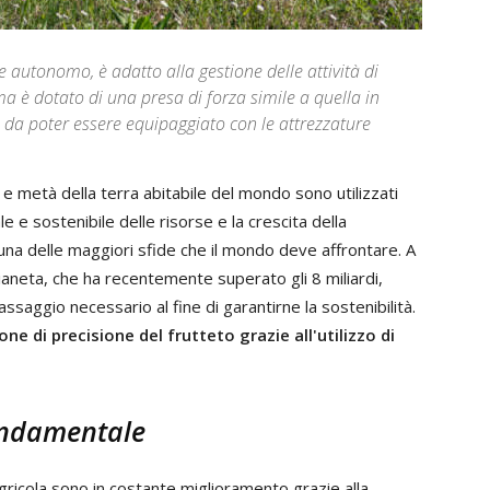
e autonomo, è adatto alla gestione delle attività di
tema è dotato di una presa di forza simile a quella in
o da poter essere equipaggiato con le attrezzature
e e metà della terra abitabile del mondo sono utilizzati
le e sostenibile delle risorse e la crescita della
a delle maggiori sfide che il mondo deve affrontare. A
aneta, che ha recentemente superato gli 8 miliardi,
assaggio necessario al fine di garantirne la sostenibilità.
one di precisione del frutteto grazie all'utilizzo di
ondamentale
agricola sono in costante miglioramento grazie alla