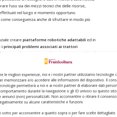
re l’uso sia dei mezzi tecnici che delle risorse,
 effettuati nel luogo e momento opportuno.
 come conseguenza anche di sfruttare in modo più
nziale creare
piattaforme robotiche adattabili
ed in
i principali problemi associati ai trattori
 dimensioni, l’inquinamento e la compattazione del suolo.
sigliabile l’affidamento esclusivo alla posizione Gps per
le operazioni di Pom, a causa della sua incapacità di
re le migliori esperienze, noi e i nostri partner utilizziamo tecnologie
er memorizzare e/o accedere alle informazioni del dispositivo. Il con
re di ricevitori Gps di alta qualità per soddisfare i
ecnologie permetterà a noi e ai nostri partner di elaborare dati person
cune ricerche dimostrano che l’utilizzo della localizzazione
comportamento durante la navigazione o gli ID univoci su questo sito 
 approccio affidabile per la navigazione tra i filari.
 annunci (non) personalizzati. Non acconsentire o ritirare il consens
zionato ed utilizzato segnaletica specifica alla fine di
 negativamente su alcune caratteristiche e funzioni.
 identificare con precisione la fine del filare, cosa che
ui sotto per acconsentire a quanto sopra o per fare scelte dettagliate.
e la piattaforma presentata in questo articolo, al fine di