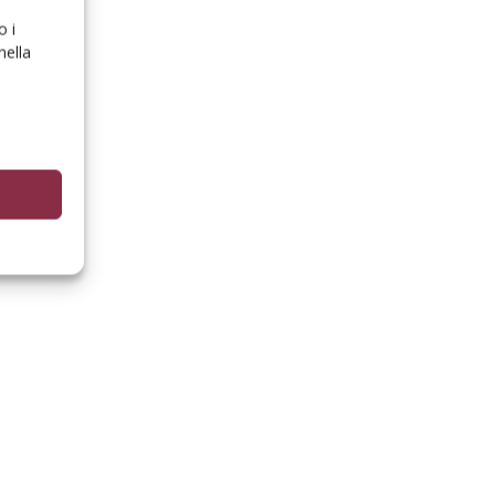
o i
nella