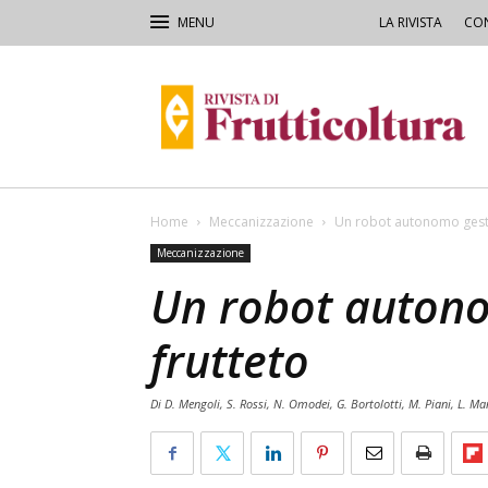
LA RIVISTA
CON
Rivista
di
Frutticoltura
e
Ortofloricoltura
Home
Meccanizzazione
Un robot autonomo gestis
Meccanizzazione
Un robot autono
frutteto
Di D. Mengoli, S. Rossi, N. Omodei, G. Bortolotti, M. Piani, L. Ma