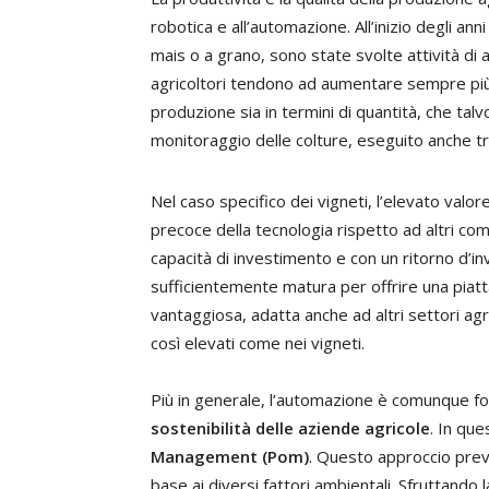
robotica e all’automazione. All’inizio degli an
mais o a grano, sono state svolte attività di
agricoltori tendono ad aumentare sempre più 
produzione sia in termini di quantità, che talv
monitoraggio delle colture, eseguito anche tra
Nel caso specifico dei vigneti, l’elevato valo
precoce della tecnologia rispetto ad altri co
capacità di investimento e con un ritorno d’i
sufficientemente matura per offrire una pi
vantaggiosa, adatta anche ad altri settori agri
così elevati come nei vigneti.
Più in generale, l’automazione è comunque 
sostenibilità delle aziende agricole
. In qu
Management (Pom)
. Questo approccio prev
base ai diversi fattori ambientali. Sfruttando 