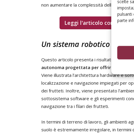
scelte s
non aumentare la complessità dell’infrastruttu
impostaz
pulsanti
parte in
Leggi l'articolo completo su
Un sistema robotico innovat
Questo articolo presenta i risultati della rice
autonoma progettata per offrire un’ampi
Viene illustrata l’architettura hardware e soft
localizzazione e navigazione impiegati per op
dei frutteti. Inoltre, viene presentato l’ambie
sottosistema software e gli esperimenti condo
navigazione tra i filari dei frutteti.
In termini di terreno di lavoro, gli ambienti ag
suolo è estremamente irregolare, in termini d