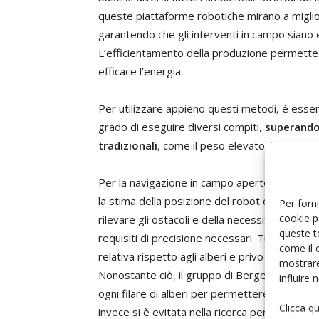
queste piattaforme robotiche mirano a migliora
garantendo che gli interventi in campo siano
L’efficientamento della produzione permette
efficace l’energia.
Per utilizzare appieno questi metodi, è esse
grado di eseguire diversi compiti,
superando 
tradizionali
, come il peso elevato, le grandi
Per la navigazione in campo aperto, non è con
la stima della posizione del robot che esegue 
Per forni
cookie p
rilevare gli ostacoli e della necessità di dispor
queste t
requisiti di precisione necessari. Tuttavia, al
come il 
relativa rispetto agli alberi e privo di Gps è un
mostrare
Nonostante ciò, il gruppo di Bergerman ha posi
influire
ogni filare di alberi per permettere al robot di
Clicca q
invece si è evitata nella ricerca per sviluppar