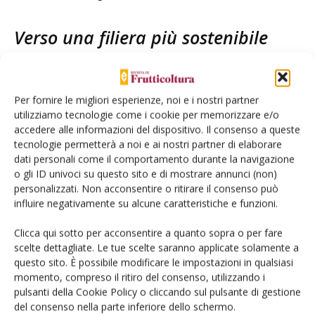
Verso una filiera più sostenibile
L’obiettivo è creare una filiera del kiwi più efficiente, che
coniughi tecnologie innovative e sostenibilità, capace di
Per fornire le migliori esperienze, noi e i nostri partner
rispondere alle sfide dei cambiamenti climatici e di
utilizziamo tecnologie come i cookie per memorizzare e/o
utilizzare le risorse naturali in maniera più consapevole. Gli
accedere alle informazioni del dispositivo. Il consenso a queste
tecnologie permetterà a noi e ai nostri partner di elaborare
esperti hanno concordato che la ricerca scientifica e
dati personali come il comportamento durante la navigazione
l’innovazione tecnologica sono fondamentali per garantire
o gli ID univoci su questo sito e di mostrare annunci (non)
una coltivazione non solo produttiva, ma anche rispettosa
personalizzati. Non acconsentire o ritirare il consenso può
dell’ambiente.
influire negativamente su alcune caratteristiche e funzioni.
Clicca qui sotto per acconsentire a quanto sopra o per fare
scelte dettagliate. Le tue scelte saranno applicate solamente a
questo sito. È possibile modificare le impostazioni in qualsiasi
momento, compreso il ritiro del consenso, utilizzando i
Facebook
Twitter
pulsanti della Cookie Policy o cliccando sul pulsante di gestione
del consenso nella parte inferiore dello schermo.