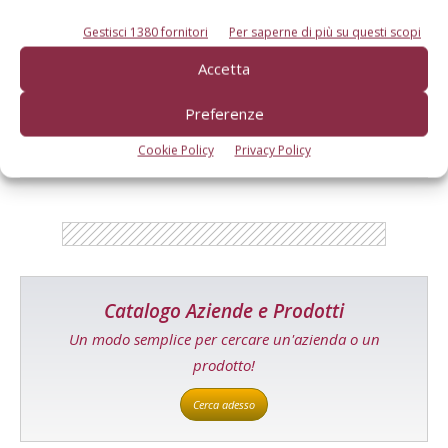
Gestisci 1380 fornitori
Per saperne di più su questi scopi
Accetta
E-magazine
Preferenze
Tecniche, prodotti e servizi dalle aziende
Cookie Policy
Privacy Policy
Catalogo Aziende e Prodotti
Un modo semplice per cercare un'azienda o un
prodotto!
Cerca adesso