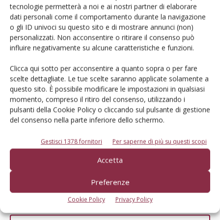
idrico importante nella tesi sperimentale rispetto alla
tecnologie permetterà a noi e ai nostri partner di elaborare
pratica aziendale pari al 33,4% in una e pari al 43,4%
dati personali come il comportamento durante la navigazione
o gli ID univoci su questo sito e di mostrare annunci (non)
nell'altra.
personalizzati. Non acconsentire o ritirare il consenso può
influire negativamente su alcune caratteristiche e funzioni.
Ciò dimostra la
forza del sistema Wappfruit e la scelta
di impiegare sensori di potenziale matriciale per
Clicca qui sotto per acconsentire a quanto sopra o per fare
scelte dettagliate. Le tue scelte saranno applicate solamente a
ottimizzare l'irrigazione del frutteto
. Nel corso della
questo sito. È possibile modificare le impostazioni in qualsiasi
sperimentazione è stata osservata una riduzione
momento, compreso il ritiro del consenso, utilizzando i
trascurabile della produzione nella tesi sperimentale
pulsanti della Cookie Policy o cliccando sul pulsante di gestione
dovuta anche ad altre variabili quali l’età delle piante ed
del consenso nella parte inferiore dello schermo.
entità del dirado manuale. Le proprietà organolettiche dei
Gestisci 1378 fornitori
Per saperne di più su questi scopi
frutti sono state mediamente migliori nella tesi
sperimentale rispetto a quelle aziendale. Questi dati molto
Accetta
promettenti dovranno essere confermati nelle successive
Preferenze
annate al fine di completare la validazione del modello e del
sistema automatico per un periodo di lungo termine.
Cookie Policy
Privacy Policy