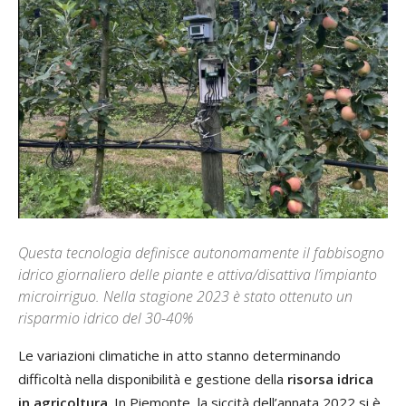
Questa tecnologia definisce autonomamente il fabbisogno
idrico giornaliero delle piante e attiva/disattiva l’impianto
microirriguo. Nella stagione 2023 è stato ottenuto un
risparmio idrico del 30-40%
Le variazioni climatiche in atto stanno determinando
difficoltà nella disponibilità e gestione della
risorsa idrica
in agricoltura
. In Piemonte, la siccità dell’annata 2022 si è