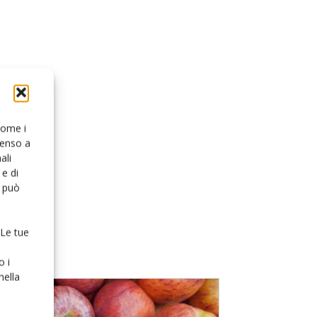
 come i
senso a
ali
e di
o può
 Le tue
o i
nella