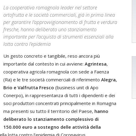
La cooperativa romagnola leader nel settore
ortofrutta e le società commerciali, già in prima linea
per garantire l’approvvigionamento di frutta e verdura
fresche, hanno deliberato uno stanziamento
importante per l’acquisto di strumenti essenziali alla
lotta contro l’epidemia
Un gesto concreto e tangibile, reso ancora più
importante dal contesto in cui avviene:
Agrintesa
,
cooperativa agricola romagnola con sede a Faenza
(Ra) e le tre società commerciali di riferimento
Alegra,
Brio e Valfrutta Fresco
(business unit di Apo
Conerpo), in rappresentanza di tutti i dipendenti e dei
soci produttori concentrati principalmente in Romagna
ma presenti su tutto il territorio del Paese,
hanno
deliberato
lo stanziamento complessivo di
150.000 euro a sostegno delle attività della
ella lotta contro l’epidemia di Coronavirus.