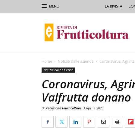
LA RIVISTA
CON
Rivista
di
Frutticoltura
e
Ortofloricoltura
Home
Notizie dalle aziende
Coronavirus, Agrinte
Notizie dalle aziende
Coronavirus, Agrin
Valfrutta donano
Di
Redazione Frutticoltura
3 Aprile 2020