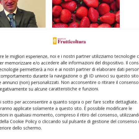
tra cimice, clima e Covid-
Fragole, prezzi penalizzati dal Covid-19
lessità senza precedenti
re le migliori esperienze, noi e i nostri partner utilizziamo tecnologie
er memorizzare e/o accedere alle informazioni del dispositivo. Il con
ecnologie permetterà a noi e ai nostri partner di elaborare dati person
comportamento durante la navigazione o gli ID univoci su questo sito 
 annunci (non) personalizzati. Non acconsentire o ritirare il consens
 negativamente su alcune caratteristiche e funzioni.
ui sotto per acconsentire a quanto sopra o per fare scelte dettagliate.
aranno applicate solamente a questo sito. È possibile modificare le
ioni in qualsiasi momento, compreso il ritiro del consenso, utilizzand
 della Cookie Policy o cliccando sul pulsante di gestione del consenso 
feriore dello schermo.
derà sotto i 10 milioni di