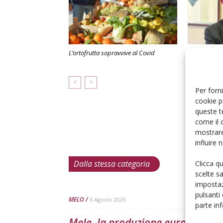
L’ortofrutta sopravvive al Covid
L’ortofrutta 
19. Una comp
Per forni
cookie p
queste t
come il 
mostrare
influire
Dalla stessa categoria
Clicca q
scelte s
impostaz
pulsanti
MELO
6 Agosto 2026
parte in
Mele, la produzione europea scen