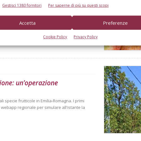
Gestisci 1380 fornitori
Per saperne di più su questi scopi
l bilancio gli eventi climatici estremi. Ma le
Accetta
Preferenze
Cookie Policy
Privacy Policy
ione: un’operazione
i specie frutticole in Emilia-Romagna. I primi
a webapp regionale per simulare all'istante la