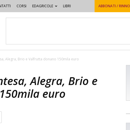
TATTI
CORSI
EDAGRICOLE
LIBRI
ABBONATI / RINN
sa, Alegra, Brio e Valfrutta donano 150mila euro
tesa, Alegra, Brio e
 150mila euro