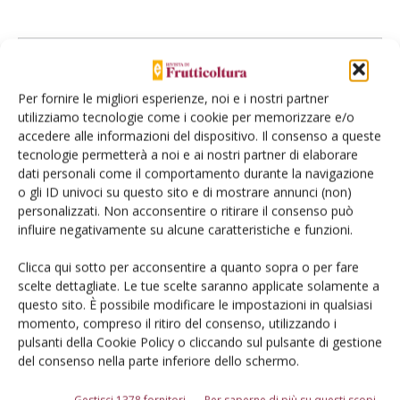
L'Esperto risponde
I consigli di Terra e Vita agli agricoltori
Per fornire le migliori esperienze, noi e i nostri partner
utilizziamo tecnologie come i cookie per memorizzare e/o
Cerca adesso
accedere alle informazioni del dispositivo. Il consenso a queste
tecnologie permetterà a noi e ai nostri partner di elaborare
dati personali come il comportamento durante la navigazione
o gli ID univoci su questo sito e di mostrare annunci (non)
personalizzati. Non acconsentire o ritirare il consenso può
influire negativamente su alcune caratteristiche e funzioni.
Clicca qui sotto per acconsentire a quanto sopra o per fare
scelte dettagliate. Le tue scelte saranno applicate solamente a
questo sito. È possibile modificare le impostazioni in qualsiasi
momento, compreso il ritiro del consenso, utilizzando i
Dalla stessa categoria
pulsanti della Cookie Policy o cliccando sul pulsante di gestione
del consenso nella parte inferiore dello schermo.
ECONOMIA E POLITICA
22 Luglio 2026