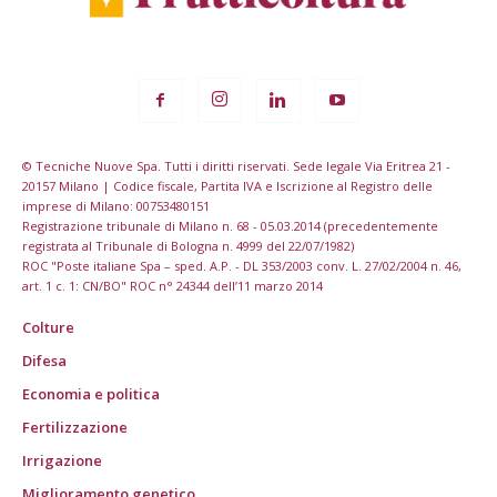
© Tecniche Nuove Spa. Tutti i diritti riservati. Sede legale Via Eritrea 21 -
20157 Milano | Codice fiscale, Partita IVA e Iscrizione al Registro delle
imprese di Milano: 00753480151
Registrazione tribunale di Milano n. 68 - 05.03.2014 (precedentemente
registrata al Tribunale di Bologna n. 4999 del 22/07/1982)
ROC "Poste italiane Spa – sped. A.P. - DL 353/2003 conv. L. 27/02/2004 n. 46,
art. 1 c. 1: CN/BO" ROC n° 24344 dell’11 marzo 2014
Colture
Difesa
Economia e politica
Fertilizzazione
Irrigazione
Miglioramento genetico