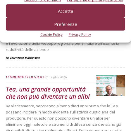
Gestisci 1378 fornitori
Per saperne di più su questi scopi
Monitoraggio dei costi di
Accetta
produzione: un’operazione
indispensabile
Preferenze
Presentazione dei costi di produzione delle principali specie
Cookie Policy
Privacy Policy
frutticole in Emilia-Romagna. I primi risultati del progetto Remunera
e l'evoluzione della webapp regionale per simulare all'istante la
redditività delle aziende
Di
Valentina Marrassini
ECONOMIA E POLITICA
21 Luglio 2026
Tea, una grande opportunità
che non può diventare un alibi
Realisticamente, serviranno almeno dieci anni prima che le Tea
possano incidere in modo evidente sull’attività quotidiana del
produttore. Per questo non possono diventare un alibi per
eliminare oggi molecole e strumenti di difesa senza che siano già
disponibili alternative realmente efficaci. Sono dunque una carta