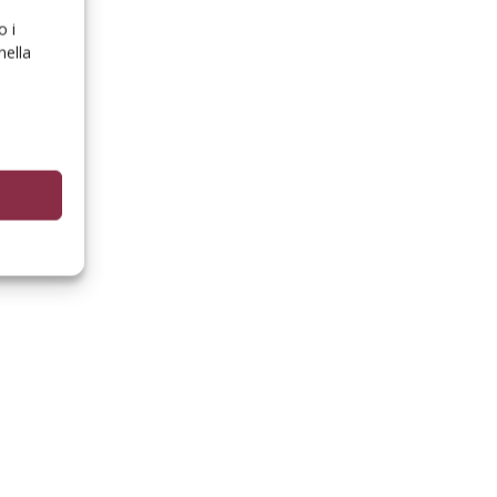
o i
nella