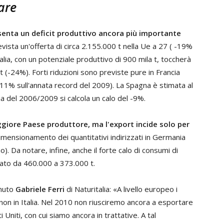
are
esenta un deficit produttivo ancora più importante
ista un'offerta di circa 2.155.000 t nella Ue a 27 ( -19%
lia, con un potenziale produttivo di 900 mila t, toccherà
 (-24%). Forti riduzioni sono previste pure in Francia
-11% sull'annata record del 2009). La Spagna è stimata al
a del 2006/2009 si calcola un calo del -9%.
aggiore Paese produttore, ma l'export incide solo per
dimensionamento dei quantitativi indirizzati in Germania
. Da notare, infine, anche il forte calo di consumi di
ssato da 460.000 a 373.000 t.
enuto
Gabriele Ferri
di Naturitalia: «A livello europeo i
non in Italia. Nel 2010 non riusciremo ancora a esportare
 Uniti, con cui siamo ancora in trattative. A tal