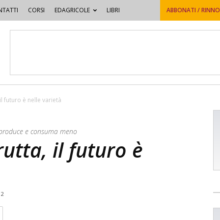
TATTI
CORSI
EDAGRICOLE
LIBRI
ABBONATI / RINN
 futuro è nelle varietà
 si produce e consuma meno
tta, il futuro è
12