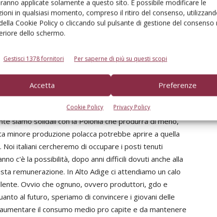
aranno applicate solamente a questo sito. È possibile modificare le
perto da
Dominik Woz´niak
della polacca Rajpol che ha
ioni in qualsiasi momento, compreso il ritiro del consenso, utilizzand
raccolto inferiore alle 1,9 milioni di t previste, a causa in
 della Cookie Policy o cliccando sul pulsante di gestione del consenso 
a in primavera. Riguardo ai costi Woz´niak ha aggiunto: «È
feriore dello schermo.
i a Paesi come Italia, Francia e Germania, ma è anche
sticidi e altri trattamenti. Quindi i costi stanno
Gestisci 1378 fornitori
Per saperne di più su questi scopi
sibili futuri mercati extraeuropei della Polonia (Russia
frica o il Medio Oriente, non oltre, dal momento che le
Accetta
Preferenze
re lunghi tragitti».
Cookie Policy
Privacy Policy
nte siamo solidali con la Polonia che produrrà di meno,
sta minore produzione polacca potrebbe aprire a quella
. Noi italiani cercheremo di occupare i posti tenuti
no c'è la possibilità, dopo anni difficili dovuti anche alla
usta remunerazione. In Alto Adige ci attendiamo un calo
ellente. Ovvio che ognuno, ovvero produttori, gdo e
anto al futuro, speriamo di convincere i giovani delle
da aumentare il consumo medio pro capite e da mantenere