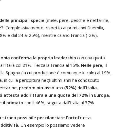
elle principali specie
(mele, pere, pesche e nettarine,
27. Complessivamente, rispetto ai primi anni Duemila,
28% e dal 24 al 25%), mentre calano Francia (-2%),
Polonia conferma la propria leadership
con una quota
l'Italia col 21%. Terza la Francia al 15%.
Nelle pere, il
lla Spagna (la cui produzione è comunque in calo) al 19%.
a
, in cui la pericoltura negli ultimi anni ha conosciuto
ettarine, predominio assoluto (52%) dell'Italia
,
a si attesta addirittura a una quota del 72% in Europa
,
e il primato
con il 46%, seguita dall'Italia al 37%.
a strada possibile per rilanciare l'ortofrutta.
dditività.
Un esempio lo possiamo vedere