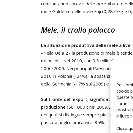
confrontando i prezzi delle pere Abate e dell
mele Golden e delle mele Fuji (0,28 €/kg e 0,
Mele, il crollo polacco
La situazione produttiva delle mele a live
«Nella Ue a 27 la produzione di mele è tenden
milioni di t. Nel 2010, con 9,8 milioni di t, m
2006/2009. Nei principali Paesi produttori, sa
2010 in Polonia (-24%), la sostanziale stabilit
della Germania (-17% sul 2009) e il calo cont
Per forni
cookie p
queste t
Sul fronte dell'export, significativo il dato
come il 
produzione
(561.000 t nel 2009/2010), con l
mostrare
dei quali si distingue sempre più la Germania
influire
passata negli ultimi anni al 35%.
Clicca q