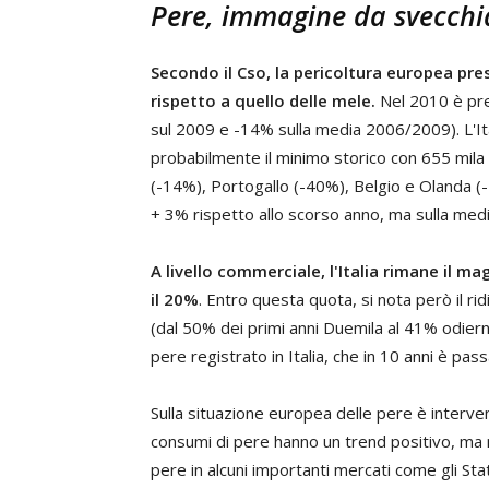
Pere, immagine da svecchi
Secondo il Cso, la pericoltura europea pr
rispetto a quello delle mele.
Nel 2010 è prev
sul 2009 e -14% sulla media 2006/2009). L'Ita
probabilmente il minimo storico con 655 mila t
(-14%), Portogallo (-40%), Belgio e Olanda (
+ 3% rispetto allo scorso anno, ma sulla medi
A livello commerciale, l'Italia rimane il m
il 20%
. Entro questa quota, si nota però il ri
(dal 50% dei primi anni Duemila al 41% odierno)
pere registrato in Italia, che in 10 anni è pa
Sulla situazione europea delle pere è interv
consumi di pere hanno un trend positivo, ma 
pere in alcuni importanti mercati come gli Stati