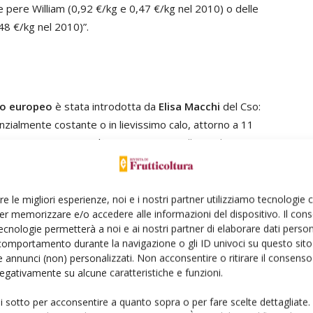
e pere William (0,92 €/kg e 0,47 €/kg nel 2010) o delle
48 €/kg nel 2010)”.
llo europeo
è stata introdotta da
Elisa Macchi
del Cso:
zialmente costante o in lievissimo calo, attorno a 11
arca un -11% rispetto al 2009 e un -7% sulla media
ltano all'occhio il nettissimo calo produttivo stimato nel
à dell'Italia (-3% sul 2009), il forte ridimensionamento
enuto (-4%) della produzione francese.
re le migliori esperienze, noi e i nostri partner utilizziamo tecnologie
er memorizzare e/o accedere alle informazioni del dispositivo. Il con
ecnologie permetterà a noi e ai nostri partner di elaborare dati person
 dell'Italia, che esporta il 30% della propria
comportamento durante la navigazione o gli ID univoci su questo sito 
'80% di questa quota assorbita dai Paesi Ue all'interno
 annunci (non) personalizzati. Non acconsentire o ritirare il consens
, che da una dipendenza al 51% nei primi anni Duemila, è
 negativamente su alcune caratteristiche e funzioni.
ui sotto per acconsentire a quanto sopra o per fare scelte dettagliate.