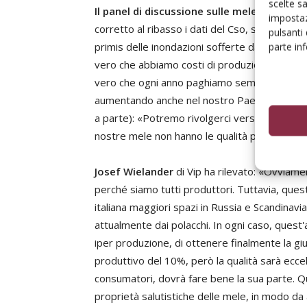
scelte s
Il panel di discussione sulle mele
è stato a
impostaz
corretto al ribasso i dati del Cso, stimando un 
pulsanti
primis delle inondazioni sofferte dalla Poloni
parte in
vero che abbiamo costi di produzione inferior
vero che ogni anno paghiamo sempre più per pe
aumentando anche nel nostro Paese». E sui pos
a parte): «Potremo rivolgerci verso il Nord A
nostre mele non hanno le qualità per sopporta
Josef Wielander
di Vip ha rilevato: «Ovviame
perché siamo tutti produttori. Tuttavia, que
italiana maggiori spazi in Russia e Scandinavia
attualmente dai polacchi. In ogni caso, quest'an
iper produzione, di ottenere finalmente la gi
produttivo del 10%, però la qualità sarà ecc
consumatori, dovrà fare bene la sua parte. Qu
proprietà salutistiche delle mele, in modo 