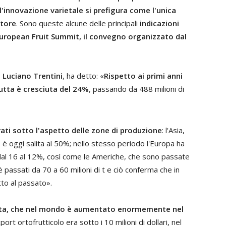
l'innovazione varietale si prefigura come l'unica
ttore
. Sono queste alcune delle principali
indicazioni
uropean Fruit Summit, il convegno organizzato dal
,
Luciano Trentini
, ha detto: «
Rispetto ai primi anni
utta è cresciuta del 24%
, passando da 488 milioni di
ati sotto l'aspetto delle zone di produzione
: l'Asia,
 oggi salita al 50%; nello stesso periodo l'Europa ha
dal 16 al 12%, così come le Americhe, che sono passate
 è passati da 70 a 60 milioni di t e ciò conferma che in
to al passato».
frutta, che nel mondo è aumentato enormemente nel
xport ortofrutticolo era sotto i 10 milioni di dollari, nel