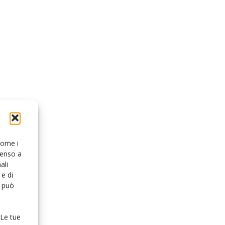
 come i
senso a
ali
e di
o può
 Le tue