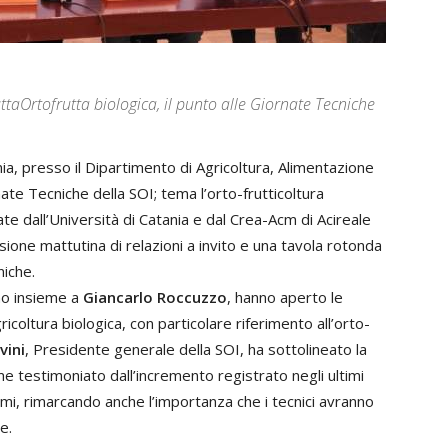
ttaOrtofrutta biologica, il punto alle Giornate Tecniche
ia, presso il Dipartimento di Agricoltura, Alimentazione
nate Tecniche della SOI; tema l’orto-frutticoltura
ate dall’Università di Catania e dal Crea-Acm di Acireale
ione mattutina di relazioni a invito e una tavola rotonda
niche.
no insieme a
Giancarlo Roccuzzo
, hanno aperto le
icoltura biologica, con particolare riferimento all’orto-
vini
, Presidente generale della SOI, ha sottolineato la
me testimoniato dall’incremento registrato negli ultimi
sumi, rimarcando anche l’importanza che i tecnici avranno
e.