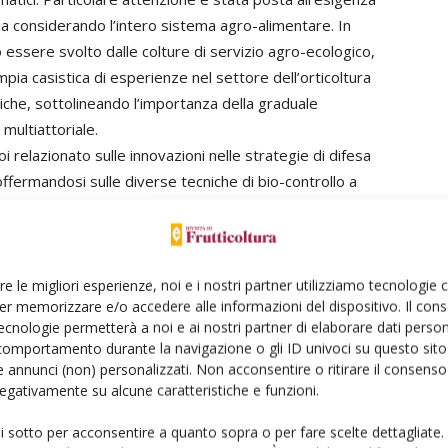
 sia considerando l’intero sistema agro-alimentare. In
 essere svolto dalle colture di servizio agro-ecologico,
mpia casistica di esperienze nel settore dell’orticoltura
niche, sottolineando l’importanza della graduale
 multiattoriale.
i relazionato sulle innovazioni nelle strategie di difesa
 soffermandosi sulle diverse tecniche di bio-controllo a
e sull’importanza dell’incremento della biodiversità
-management”. Sono inoltre stati descritti alcuni dei
re rischio di resistenza e minori effetti collaterali
plicazione dal controllo biologico rispetto a quello
re le migliori esperienze, noi e i nostri partner utilizziamo tecnologie
er memorizzare e/o accedere alle informazioni del dispositivo. Il con
dannosi è stata confermata l’importanza delle
ecnologie permetterà a noi e ai nostri partner di elaborare dati person
pi a fioritura scalare utili per il ricovero
comportamento durante la navigazione o gli ID univoci su questo sito 
a.
 annunci (non) personalizzati. Non acconsentire o ritirare il consens
amiche e batteriche sono stati esposti da Dalia Aiello
 negativamente su alcune caratteristiche e funzioni.
portanza di un approccio integrato mediante mezzi
ui sotto per acconsentire a quanto sopra o per fare scelte dettagliate.
razione auspicata è stata riferita a casi studio sui suoli