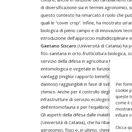
di diversificazione sia in termini agronomici,
questo contesto ha rimarcato il ruolo che può
quali le “cover crop”. Infine, ha mostrato un’a
biologica di pieno campo e di innovazioni tec
introduzione dell’approccio multidisciplinare e
Gaetano Siscaro
(Università di Catania) ha po
fito-sanitaria in orto-frutticoltura biologica,
servizio della difesa in agricoltura biologica 
entomologica e vegetale in funzione del “pest
vantaggi (miglior rapporto benefici/costi, mino
dannosi) raggiungibili in fase di sviluppo e ap
Per forni
cookie p
chimico. Anche per il controllo degli insetti 
queste t
infrastrutture di servizio ecologico, come le sie
come il 
dell’entomofauna e per l’equilibrio del sistem
mostrare
Gli aspetti della difesa dalle malattie crittog
influire
(Università di Catania), che ha ribadito l’im
Clicca q
agronomici, fisici e, in ultimo, chimici. L’integ