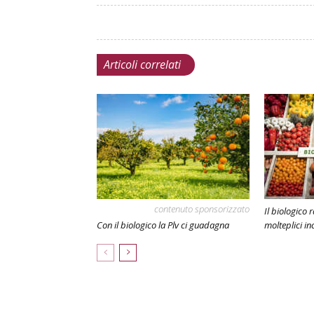
Articoli correlati
contenuto sponsorizzato
Il biologico 
Con il biologico la Plv ci guadagna
molteplici i