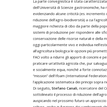
La parte convegnistica è stata caratterizzata 
dell’Università di Scienze gastronomiche, ha r
evidenziando alcune criticità (es. incremento d
riduzione dell’agro-biodiversità) a cui l’agri
maggiore richiesta di cibo da parte della popo
sistemi di produzione per rispondere alle sfi
conservazione delle risorse naturali e della 
oggi particolarmente vivo e individua nell’est
all’agricoltura biologica le opzioni più promette
FAO volto a ridurre gli apporti di concimi e pest
praticare un’attività agricola che, pur salva
e socialmente equa, nonché a forte connotazio
“mission” dell’Ifoam (International Federati
l’applicazione sistematica dei principi sopra ri
Di seguito
, Stefano Canali
, ricercatore del 
sottolineato il processo di riduzione dell’agro
auspicando nel prossimo futuro un approccio a
colture, anche in funzione dei cambiamenti cli