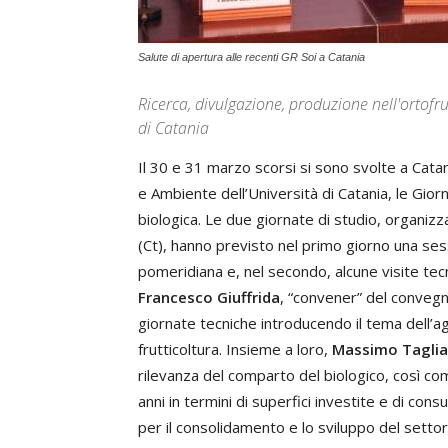
Salute di apertura alle recenti GR Soi a Catania
Ricerca, divulgazione, produzione nell'ortofru
di Catania
Il 30 e 31 marzo scorsi si sono svolte a Catan
e Ambiente dell’Università di Catania, le Gior
biologica. Le due giornate di studio, organizz
(Ct), hanno previsto nel primo giorno una sess
pomeridiana e, nel secondo, alcune visite tec
Francesco Giuffrida
, “convener” del conveg
giornate tecniche introducendo il tema dell’agr
frutticoltura. Insieme a loro,
Massimo Taglia
rilevanza del comparto del biologico, così co
anni in termini di superfici investite e di con
per il consolidamento e lo sviluppo del settor