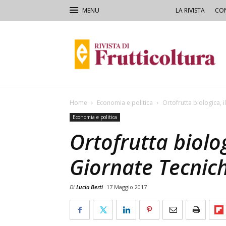
LA RIVISTA
CON
Rivista
di
Frutticoltura
e
Ortofloricoltura
Home
Economia e politica
Ortofrutta biologica, 
Economia e politica
Ortofrutta biolog
Giornate Tecnich
Di
Lucia Berti
17 Maggio 2017