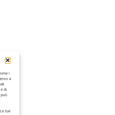
 come i
senso a
ali
e di
o può
 Le tue