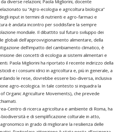
da diverse relazioni; Paola Migliorini, docente
elazionato su “Agro-ecologia e agricoltura biologica”
egli input in termini di nutrienti e agro-farmaci e
coltura è andata incontro per soddisfare la sempre
lazione mondiale. Il dibattito sul futuro sviluppo dei
de globali dell’approvvigionamento alimentare, della
mitigazione dell’impatto del cambiamento climatico, è
ensione dei concetti di ecologia ai sistemi alimentari e
nti. Paola Migliorini ha riportato il recente indirizzo della
icidi e i consumi idrici in agricoltura e, più in generale, a
guardando le rese, dovrebbe essere bio-diversa, inclusiva
ne agro-ecologica. In tale contesto si inquadra la
on of Organic Agriculture Movements), che prevede
chiamati.
Crea-Centro di ricerca agricoltura e ambiente di Roma, ha
-biodiversità e di semplificazione colturale in atto,
gronomico in grado di migliorare la resilienza delle
matici. Particolare attenzione è stata posta all’esigenza