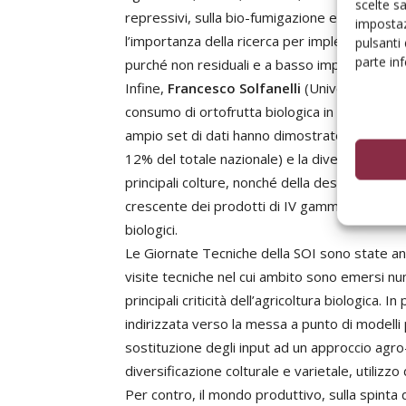
scelte s
repressivi, sulla bio-fumigazione e sull’utilizzo
impostaz
l’importanza della ricerca per implementare la 
pulsanti
parte in
purché non residuali e a basso impatto ambie
Infine,
Francesco Solfanelli
(Università Poli
consumo di ortofrutta biologica in Italia, pun
ampio set di dati hanno dimostrato l’incremen
12% del totale nazionale) e la diversa riparti
principali colture, nonché della destinazione d
crescente dei prodotti di IV gamma (+40%), p
biologici.
Le Giornate Tecniche della SOI sono state an
visite tecniche nel cui ambito sono emersi nu
principali criticità dell’agricoltura biologica. 
indirizzata verso la messa a punto di modelli 
sostituzione degli input ad un approccio agro
diversificazione colturale e varietale, utilizzo 
Per contro, il mondo produttivo, sulla spinta