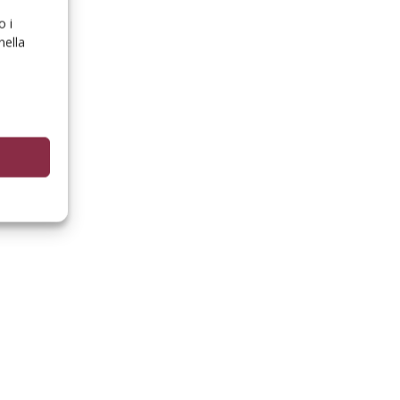
o i
nella