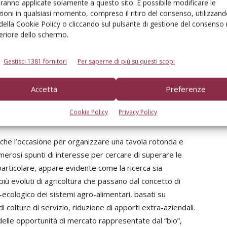
aranno applicate solamente a questo sito. È possibile modificare le
 di microrganismi utili. La relatrice ha infine indicato
ioni in qualsiasi momento, compreso il ritiro del consenso, utilizzand
rosa dei principi attivi ammessi in agricoltura biologica,
 della Cookie Policy o cliccando sul pulsante di gestione del consenso 
feriore dello schermo.
ntale.
tecnica delle Marche) ha presentato una relazione sul
Gestisci 1381 fornitori
Per saperne di più su questi scopi
tando su canali d’acquisto e profilo del consumatore; un
to della SAU in biologico (che nel 2015 ha raggiunto il
zione nei contesti regionali, ma anche l’andamento delle
Accetta
Preferenze
ei prodotti nei differenti mercati, evidenziando il “trend”
Cookie Policy
Privacy Policy
articolarmente graditi dai consumatori di prodotti
che l’occasione per organizzare una tavola rotonda e
merosi spunti di interesse per cercare di superare le
In particolare, appare evidente come la ricerca sia
più evoluti di agricoltura che passano dal concetto di
-ecologico dei sistemi agro-alimentari, basati su
di colture di servizio, riduzione di apporti extra-aziendali.
 delle opportunità di mercato rappresentate dal “bio”,