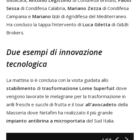
Basilicata,
Antonio Legittimo
di Condifesa Brindisi,
Paolo
Sessa
di Condifesa Calabria,
Mariano Zezza
di Condifesa
Campania e
Mariano Izzi
di Agridifesa del Mediterraneo.
Ha concluso la tappa l'intervento di
Luca Giletta
di Gi&Bi
Brokers.
Due esempi di innovazione
tecnologica
La mattina si è conclusa con la visita guidata allo
stabilimento
di
trasformazione Lome Superfuit
dove
vengono lavorate le melagrane per la trasformazione in
arilli freschi e succhi di frutta e il tour
all'avocadeto
della
Masseria dove Netafim ha realizzato il più grande
impianto antibrina a microportata
del Sud Italia.
1
di 9