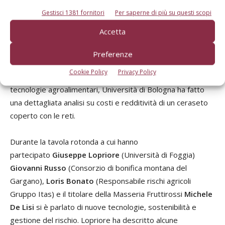
Gestisci 1381 fornitori
Per saperne di più su questi scopi
Un momento del convegno pomeridiano
Accetta
A seguire
Stefano Lugli
ha illustrato nel dettaglio alcuni
aspetti tecnici e agronomici delle reti di copertura
Preferenze
antipioggia e antinsetto sui ceraseti. Subito dopo,
Cookie Policy
Privacy Policy
Alessandro Palmieri
del Dipartimento di Scienze e
tecnologie agroalimentari, Università di Bologna ha fatto
una dettagliata analisi su costi e redditività di un ceraseto
coperto con le reti.
Durante la tavola rotonda a cui hanno
partecipato
Giuseppe Lopriore
(Università di Foggia)
Giovanni
Russo
(Consorzio di bonifica montana del
Gargano),
Loris Bonato
(Responsabile rischi agricoli
Gruppo Itas) e il titolare della Masseria Fruttirossi
Michele
De Lisi
si è parlato di nuove tecnologie, sostenibilità e
gestione del rischio. Lopriore ha descritto alcune