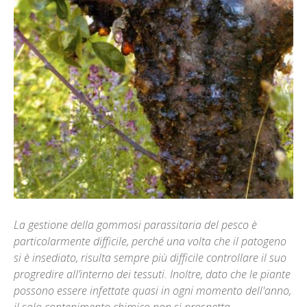
La gestione della gommosi parassitaria del pesco è
particolarmente difficile, perché una volta che il patogeno
si è insediato, risulta sempre più difficile controllare il suo
progredire all’interno dei tessuti. Inoltre, dato che le piante
possono essere infettate quasi in ogni momento dell'anno,
il solo contenimento chimico non si prospetta