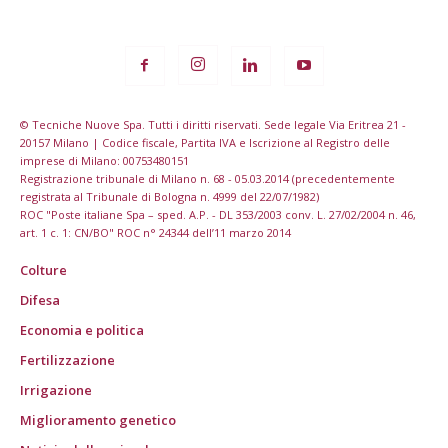
© Tecniche Nuove Spa. Tutti i diritti riservati. Sede legale Via Eritrea 21 -
20157 Milano | Codice fiscale, Partita IVA e Iscrizione al Registro delle
imprese di Milano: 00753480151
Registrazione tribunale di Milano n. 68 - 05.03.2014 (precedentemente
registrata al Tribunale di Bologna n. 4999 del 22/07/1982)
ROC "Poste italiane Spa – sped. A.P. - DL 353/2003 conv. L. 27/02/2004 n. 46,
art. 1 c. 1: CN/BO" ROC n° 24344 dell’11 marzo 2014
Colture
Difesa
Economia e politica
Fertilizzazione
Irrigazione
Miglioramento genetico