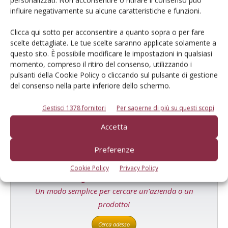
influire negativamente su alcune caratteristiche e funzioni.
Clicca qui sotto per acconsentire a quanto sopra o per fare
scelte dettagliate. Le tue scelte saranno applicate solamente a
questo sito. È possibile modificare le impostazioni in qualsiasi
E-magazine
momento, compreso il ritiro del consenso, utilizzando i
pulsanti della Cookie Policy o cliccando sul pulsante di gestione
Tecniche, prodotti e servizi dalle aziende
del consenso nella parte inferiore dello schermo.
Gestisci 1378 fornitori
Per saperne di più su questi scopi
Accetta
Preferenze
Cookie Policy
Privacy Policy
Catalogo Aziende e Prodotti
Un modo semplice per cercare un'azienda o un
prodotto!
Cerca adesso