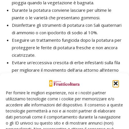
pioggia quando la vegetazione è bagnata.
Durante la potatura conviene lasciare per ultime le
piante o le varietà che presentano gommosi.
Disinfettare gli strumenti di potatura con Sali quaternari
di ammonio o con ipoclorito di sodio al 10%.
Eseguire un trattamento fungicida dopo la potatura per
proteggere le ferite di potatura fresche e non ancora
cicatrizzate.
Evitare un'eccessiva crescita di erbe infestanti sulla fila
per migliorare il movimento dell'aria attorno all’interno
del frutteto.
Per fornire le migliori esperienze, noi e i nostri partner
TAG
gommosi parassitaria
utilizziamo tecnologie come i cookie per memorizzare e/o
accedere alle informazioni del dispositivo. Il consenso a queste
tecnologie permetterà a noi e ai nostri partner di elaborare
dati personali come il comportamento durante la navigazione
o gli ID univoci su questo sito e di mostrare annunci (non)
personalizzati. Non acconsentire o ritirare il consenso può
Facebook
Twitter