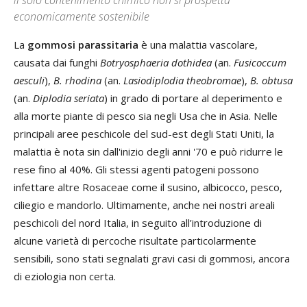
economicamente sostenibile
La
gommosi parassitaria
è una malattia vascolare,
causata dai funghi
Botryosphaeria dothidea
(an.
Fusicoccum
aesculi
),
B. rhodina
(an.
Lasiodiplodia theobromae
),
B. obtusa
(an.
Diplodia seriata
) in grado di portare al deperimento e
alla morte piante di pesco sia negli Usa che in Asia. Nelle
principali aree peschicole del sud-est degli Stati Uniti, la
malattia è nota sin dall'inizio degli anni '70 e può ridurre le
rese fino al 40%. Gli stessi agenti patogeni possono
infettare altre Rosaceae come il susino, albicocco, pesco,
ciliegio e mandorlo. Ultimamente, anche nei nostri areali
peschicoli del nord Italia, in seguito all’introduzione di
alcune varietà di percoche risultate particolarmente
sensibili, sono stati segnalati gravi casi di gommosi, ancora
di eziologia non certa.