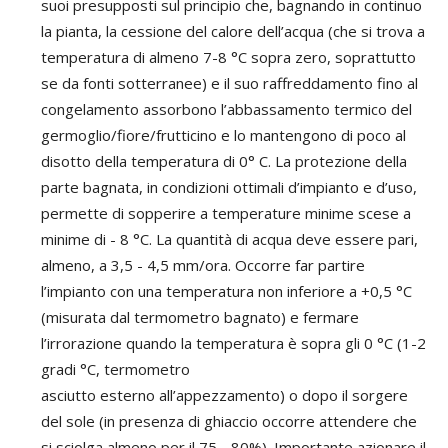
suoi presupposti sul principio che, bagnando in continuo
la pianta, la cessione del calore dell’acqua (che si trova a
temperatura di almeno 7-8 °C sopra zero, soprattutto
se da fonti sotterranee) e il suo raffreddamento fino al
congelamento assorbono l’abbassamento termico del
germoglio/fiore/frutticino e lo mantengono di poco al
disotto della temperatura di 0° C. La protezione della
parte bagnata, in condizioni ottimali d’impianto e d’uso,
permette di sopperire a temperature minime scese a
minime di - 8 °C. La quantità di acqua deve essere pari,
almeno, a 3,5 - 4,5 mm/ora. Occorre far partire
l’impianto con una temperatura non inferiore a +0,5 °C
(misurata dal termometro bagnato) e fermare
l’irrorazione quando la temperatura è sopra gli 0 °C (1-2
gradi °C, termometro
asciutto esterno all’appezzamento) o dopo il sorgere
del sole (in presenza di ghiaccio occorre attendere che
si sciolga almeno per il 75 - 80%). Importante azionare il