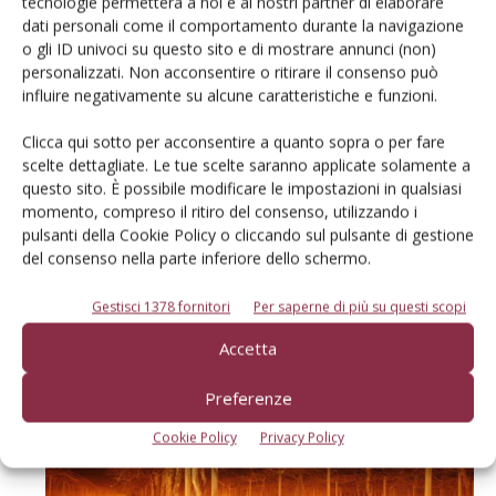
tecnologie permetterà a noi e ai nostri partner di elaborare
temperatura intorno o sopra i 0° C. Un bidone di
dati personali come il comportamento durante la navigazione
paraffina da 10 Kg
o gli ID univoci su questo sito e di mostrare annunci (non)
personalizzati. Non acconsentire o ritirare il consenso può
può funzionare 2-3 notti in relazione al numero di ore di
influire negativamente su alcune caratteristiche e funzioni.
attività. 200 bruciatori/ha sembrerebbero sufficienti per
avere un’ottima protezione. Inizio accensione
Clicca qui sotto per acconsentire a quanto sopra o per fare
con temperature di 2-3 °C sopra zero del termometro
scelte dettagliate. Le tue scelte saranno applicate solamente a
questo sito. È possibile modificare le impostazioni in qualsiasi
bagnato e spegnimento quando la
momento, compreso il ritiro del consenso, utilizzando i
temperatura del termometro asciutto (esterno al
pulsanti della Cookie Policy o cliccando sul pulsante di gestione
frutteto/vigneto) torna sopra i 0 °C. Il sistema è molto
del consenso nella parte inferiore dello schermo.
costoso e si usa soprattutto quando nell'appezzamento
è difficile usare altri mezzi;
Gestisci 1378 fornitori
Per saperne di più su questi scopi
Accetta
Preferenze
Cookie Policy
Privacy Policy