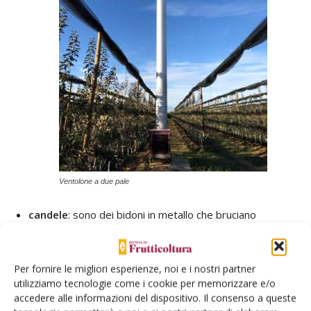
Ventolone a due pale
candele
: sono dei bidoni in metallo che bruciano
paraffina oppure pellets di
legna. Vanno disposti sull’appezzamento in modo
regolare, in misura di 300-500 ad
Per fornire le migliori esperienze, noi e i nostri partner
utilizziamo tecnologie come i cookie per memorizzare e/o
ettaro e la funzione è semplicemente quella di generare
accedere alle informazioni del dispositivo. Il consenso a queste
calore dalla combustione che si espande e alza la