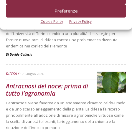
si cercano nuove soluzioni di
difesa
Preferenze
Microrganismi, modelli predittivi e primer genetici per diagnosi
Cookie Policy
Privacy Policy
precoci sono le principali linee di ricerca. L’approccio dei ricercatori
dell’Università di Torino combina una pluralità di strategie per
fornire nuove armi di difesa contro una problematica divenuta
endemica nei corileti del Piemonte
Di
Davide Gallesio
DIFESA
17 Giugno 2026
Antracnosi del noce: prima di
tutto l’agronomia
L’antracnosi viene favorita da un andamento climatico caldo-umido
e da uno scarso arieggiamento della pianta. La difesa fa ricorso
principalmente all'adozione di misure agronomiche virtuose come
la scelta di varietà tolleranti, l’arieggiamento della chioma e la
riduzione dell’inoculo primario