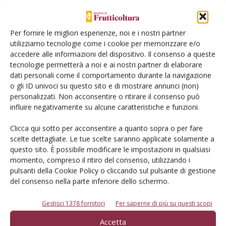
L'Esperto risponde
Per fornire le migliori esperienze, noi e i nostri partner
I consigli di Terra e Vita agli agricoltori
utilizziamo tecnologie come i cookie per memorizzare e/o
accedere alle informazioni del dispositivo. Il consenso a queste
Cerca adesso
tecnologie permetterà a noi e ai nostri partner di elaborare
dati personali come il comportamento durante la navigazione
o gli ID univoci su questo sito e di mostrare annunci (non)
personalizzati. Non acconsentire o ritirare il consenso può
influire negativamente su alcune caratteristiche e funzioni.
Clicca qui sotto per acconsentire a quanto sopra o per fare
scelte dettagliate. Le tue scelte saranno applicate solamente a
questo sito. È possibile modificare le impostazioni in qualsiasi
momento, compreso il ritiro del consenso, utilizzando i
pulsanti della Cookie Policy o cliccando sul pulsante di gestione
Dalla stessa categoria
del consenso nella parte inferiore dello schermo.
DIFESA
23 Luglio 2026
Gestisci 1378 fornitori
Per saperne di più su questi scopi
Mal dello stacco del nocciolo:
Accetta