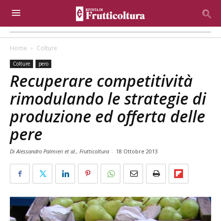
Home
Colture
Colture
pero
Recuperare competitività
rimodulando le strategie di
produzione ed offerta delle
pere
Di Alessandro Palmieri et al., Frutticoltura
-
18 Ottobre 2013