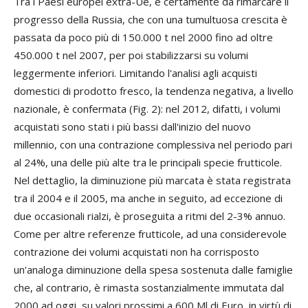
Tra i Paesi europei extra-Ue, è certamente da rimarcare il
progresso della Russia, che con una tumultuosa crescita è
passata da poco più di 150.000 t nel 2000 fino ad oltre
450.000 t nel 2007, per poi stabilizzarsi su volumi
leggermente inferiori. Limitando l'analisi agli acquisti
domestici di prodotto fresco, la tendenza negativa, a livello
nazionale, è confermata (Fig. 2): nel 2012, difatti, i volumi
acquistati sono stati i più bassi dall'inizio del nuovo
millennio, con una contrazione complessiva nel periodo pari
al 24%, una delle più alte tra le principali specie frutticole.
Nel dettaglio, la diminuzione più marcata è stata registrata
tra il 2004 e il 2005, ma anche in seguito, ad eccezione di
due occasionali rialzi, è proseguita a ritmi del 2-3% annuo.
Come per altre referenze frutticole, ad una considerevole
contrazione dei volumi acquistati non ha corrisposto
un'analoga diminuzione della spesa sostenuta dalle famiglie
che, al contrario, è rimasta sostanzialmente immutata dal
2000 ad oggi, su valori prossimi a 600 Ml di Euro, in virtù di