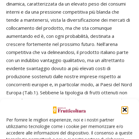
dinamica, caratterizzata da un elevato peso dei consumi
interni e da una pressione competitiva più blanda che
tende a mantenersi, vista la diversificazione dei mercati di
collocamento del prodotto, ma che sta comunque
aumentando ed è, con ogni probabilità, destinata a
crescere fortemente nel prossimo futuro. Nell'arena
competitiva che va delineandosi, il prodotto italiano parte
con un indubbio vantaggio qualitativo, ma un altrettanto
evidente svantaggio dovuto ai più elevati costi di
produzione sostenuti dalle nostre imprese rispetto ai
concorrenti europei e, in particolar modo, ai Paesi del Nord
Europa (Tab.1). Sebbene la tipologia di frutti ottenuti non
sia perfettamente comparabile, le maggiori rese areiche
rendono tali produzioni molto competitive sui mercati
esteri, soprattutto nel quadro di crisi economica in cui
Per fornire le migliori esperienze, noi e i nostri partner
l'Europa si trova ormai da tempo. Per far fronte a tale
utilizziamo tecnologie come i cookie per memorizzare e/o
situazione, pertanto, il comparto dovrà ripensare a fondo
accedere alle informazioni del dispositivo. Il consenso a queste