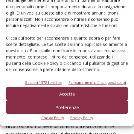
tecnologie permetterà a noi e ai nostri partner di elaborare
le proprie strategie che, sinora, sono state in larga parte
dati personali come il comportamento durante la navigazione
rivolte alla soddisfazione del mercato interno grazie ad una
o gli ID univoci su questo sito e di mostrare annunci (non)
cultivar come Abate Fétel che ha riscosso grande successo
personalizzati. Non acconsentire o ritirare il consenso può
nel nostro Paese, ma è meno conosciuta e consumata
influire negativamente su alcune caratteristiche e funzioni.
all'estero e, sempre dal punto di vista economico, registra
Clicca qui sotto per acconsentire a quanto sopra o per fare
un costo di produzione decisamente più alto rispetto ad
scelte dettagliate. Le tue scelte saranno applicate solamente a
altre varietà. La sfida della competitività sui mercati esteri
questo sito. È possibile modificare le impostazioni in qualsiasi
richiede, per essere vinta, la collaborazione di tutto il
momento, compreso il ritiro del consenso, utilizzando i
pulsanti della Cookie Policy o cliccando sul pulsante di gestione
sistema, dalla fase produttiva a quella commerciale.
del consenso nella parte inferiore dello schermo.
Quest'ultima, in particolare, sarà chiamata ad un intenso
sforzo per coordinare le diverse leve del marketing e
Gestisci 1378 fornitori
Per saperne di più su questi scopi
segmentare al meglio i nuovi mercati individuati. In
Accetta
quest'ottica, è certamente da segnalare l'iniziativa
proposta dal consorzio PeraItalia®, che si è dato
Preferenze
l'obiettivo di promuovere e commercializzare
Cookie Policy
Privacy Policy
unitariamente le produzioni dei soci aderenti, valutabili in
circa 100.000 t di pere da consumo fresco, con forte