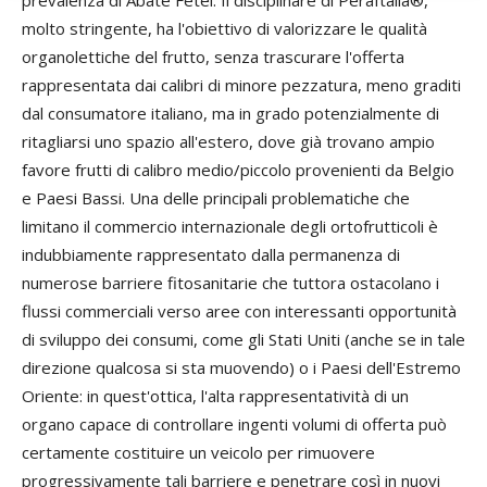
prevalenza di Abate Fétel. Il disciplinare di PeraItalia®,
molto stringente, ha l'obiettivo di valorizzare le qualità
organolettiche del frutto, senza trascurare l'offerta
rappresentata dai calibri di minore pezzatura, meno graditi
dal consumatore italiano, ma in grado potenzialmente di
ritagliarsi uno spazio all'estero, dove già trovano ampio
favore frutti di calibro medio/piccolo provenienti da Belgio
e Paesi Bassi. Una delle principali problematiche che
limitano il commercio internazionale degli ortofrutticoli è
indubbiamente rappresentato dalla permanenza di
numerose barriere fitosanitarie che tuttora ostacolano i
flussi commerciali verso aree con interessanti opportunità
di sviluppo dei consumi, come gli Stati Uniti (anche se in tale
direzione qualcosa si sta muovendo) o i Paesi dell'Estremo
Oriente: in quest'ottica, l'alta rappresentatività di un
organo capace di controllare ingenti volumi di offerta può
certamente costituire un veicolo per rimuovere
progressivamente tali barriere e penetrare così in nuovi